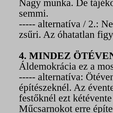
Nagy munka. De tájéko
semmi.
----- alternatíva / 2.:
zsűri. Az óhatatlan fig
4. MINDEZ ÖTÉV
Áldemokrácia ez a mos
----- alternatíva: Ötéve
építészeknél. Az évent
festőknél ezt kétévente
Műcsarnokot erre építe