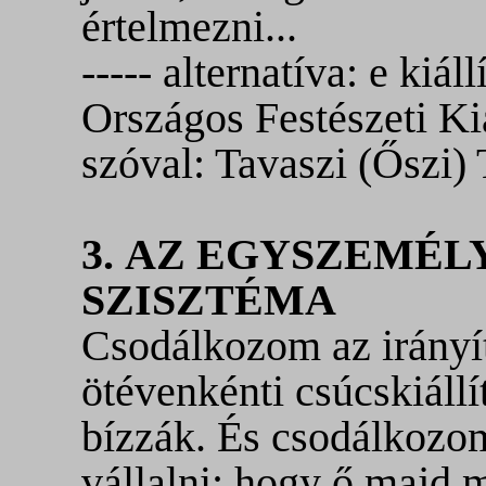
értelmezni...
----- alternatíva: e kiá
Országos Festészeti Kiá
szóval: Tavaszi (Őszi) 
3. AZ EGYSZEMÉL
SZISZTÉMA
Csodálkozom az irányít
ötévenkénti csúcskiállí
bízzák. És csodálkozom
vállalni; hogy ő majd 