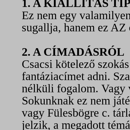
1. A KIÁLLÍTÁS T
Ez nem egy valamilyen 
sugallja, hanem ez AZ o
2. A CÍMADÁSRÓL
Csacsi kötelező szokás 
fantáziacímet adni. Sza
nélküli fogalom. Vagy
Sokunknak ez nem játé
vagy Fülesbögre c. tár
jelzik, a megadott témá