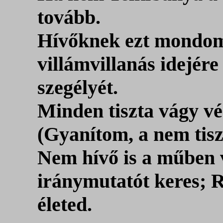
tovább.
Hívőknek ezt mondo
villámvillanás idejér
szegélyét.
Minden tiszta vágy vég
(Gyanítom, a nem tiszt
Nem hívő is a műben v
iránymutatót keres; R
életed.