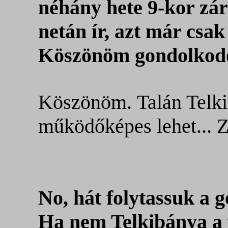
néhány hete 9-kor zár
netán ír, azt már csa
Köszönöm gondolkodó 
Köszönöm. Talán Telki
működőképes lehet... Z
No, hát folytassuk a 
Ha nem Telkibánya a 