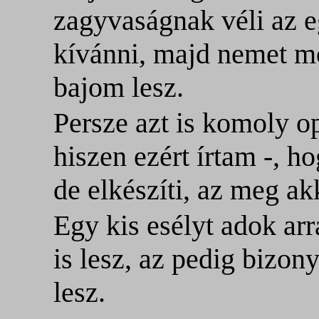
zagyvaságnak véli az eg
kívánni, majd nemet mo
bajom lesz.
Persze azt is komoly o
hiszen ezért írtam -, h
de elkészíti, az meg ak
Egy kis esélyt adok ar
is lesz, az pedig bizo
lesz.