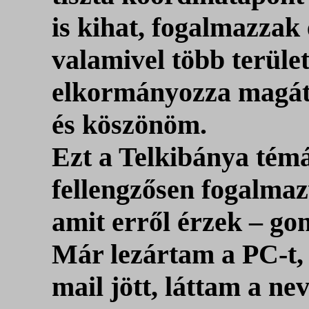
is kihat, fogalmazzak
valamivel több terüle
elkormányozza magát 
és köszönöm.
Ezt a Telkibánya tém
fellengzősen fogalma
amit erről érzek – g
Már lezártam a PC-t, 
mail jött, láttam a ne