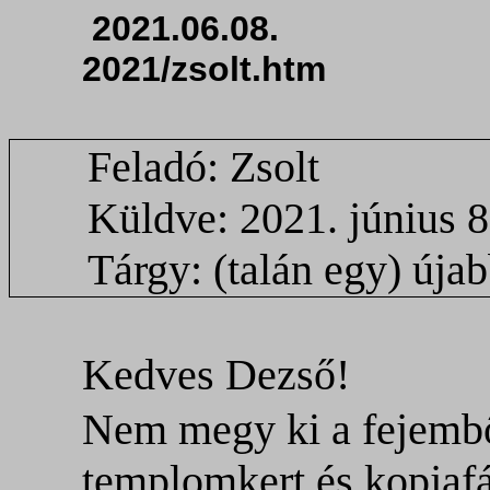
2021.06.08. 
2021/zsolt.h
Feladó: Zsolt
Küldve: 2021. június 8
Tárgy: (talán egy) újab
Kedves Dezső!
Nem megy ki a fejembő
templomkert és kopjafá