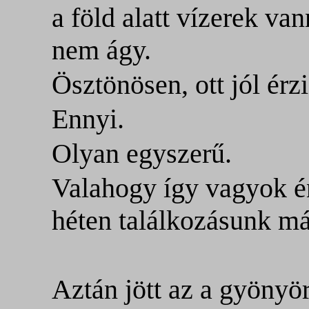
a föld alatt vízerek van
nem ágy.
Ösztönösen, ott jól érz
Ennyi.
Olyan egyszerű.
Valahogy így vagyok én
héten találkozásunk má
Aztán jött az a gyönyö