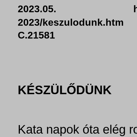
2023.05. ht
2023/kesz
C.21581
KÉSZÜLŐDÜNK
Kata
napok óta elég r