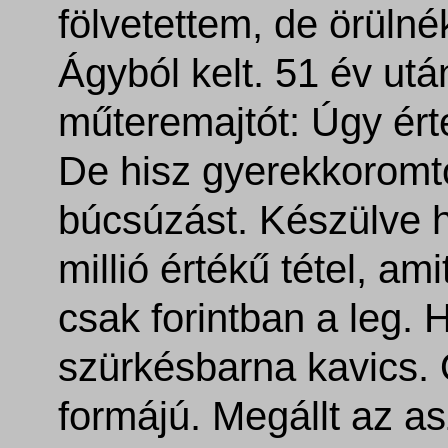
fölvetettem, de örülné
Ágyból kelt. 51 év utá
műteremajtót: Úgy érte
De hisz
gyerekkoromtó
búcsúzást. Készülve h
millió értékű tétel, a
csak forintban a leg.
szürkésbarna kavics. 
formájú. Megállt az as