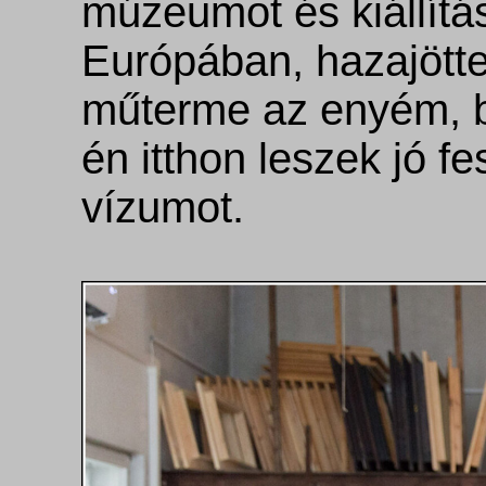
múzeumot és kiállít
Európában, hazajött
műterme az enyém, bo
én itthon leszek jó 
vízumot.