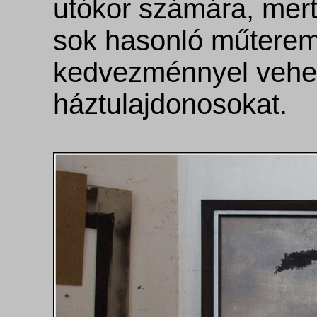
utókor számára, mert
sok hasonló műterem
kedvezménnyel vehett
háztulajdonosokat.