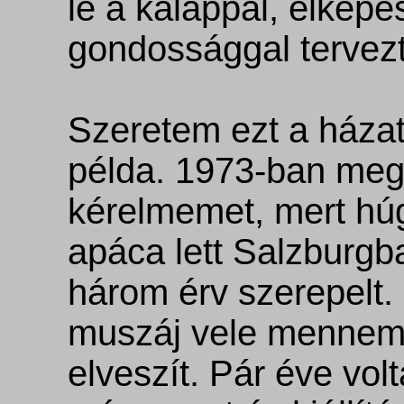
le a kalappal, elképe
gondossággal tervezt
Szeretem ezt a házat
példa. 1973-ban megt
kérelmemet, mert húg
apáca lett Salzburg
három érv szerepelt
muszáj vele mennem,
elveszít. Pár éve volt