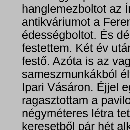
hanglemezboltot az Ír
antikváriumot a Feren
édességboltot. És dé
festettem. Két év ut
festő. Azóta is az va
sameszmunkákból élt
Ipari Vásáron. Éjjel 
ragasztottam a pavil
négyméteres létra te
keresetből pár hét a