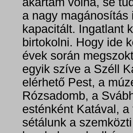
akartam volna, se tu
a nagy magánosítás 
kapacitált. Ingatlan
birtokolni. Hogy ide 
évek során megszok
egyik szíve a Széll K
elérhető Pest, a múze
Rózsadomb, a Svábh
esténként Katával, a
sétálunk a szemközti