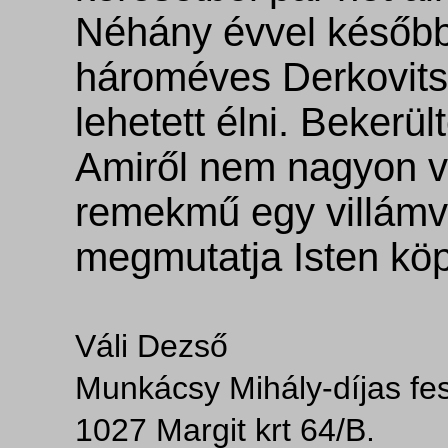
Néhány évvel későb
hároméves Derkovits
lehetett élni. Beker
Amiről nem nagyon v
remekmű egy villámvi
megmutatja Isten kö
Váli Dezső
Munkácsy Mihály-díjas f
1027 Margit krt 64/B.