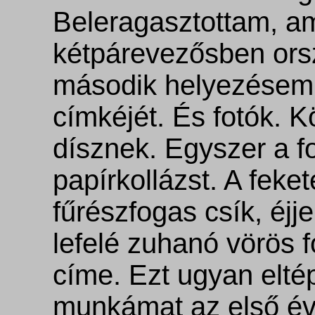
Beleragasztottam, ami
kétpárevezősben ors
második helyezésem
címkéjét. És fotók. K
dísznek. Egyszer a fo
papírkollázst. A feket
fűrészfogas csík, éjje
lefelé zuhanó vörös f
címe. Ezt ugyan elté
munkámat az első év