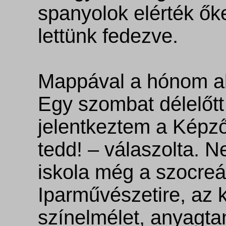
spanyolok elérték őke
lettünk fedezve.
Mappával a hónom al
Egy szombat délelőtt
jelentkeztem a Képz
tedd! – válaszolta. N
iskola még a szocreál
Iparművészetire, az k
színelmélet, anyagt