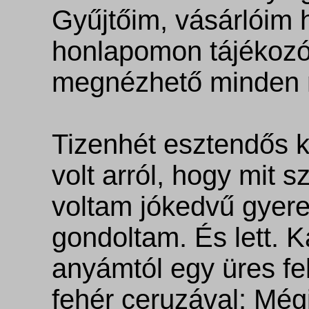
Gyűjtőim, vásárlóim h
honlapomon tájékozód
megnézhető minden
Tizenhét esztendős 
volt arról, hogy mit 
voltam jókedvű gyere
gondoltam. És lett. 
anyámtól egy üres fe
fehér ceruzával: Mégi