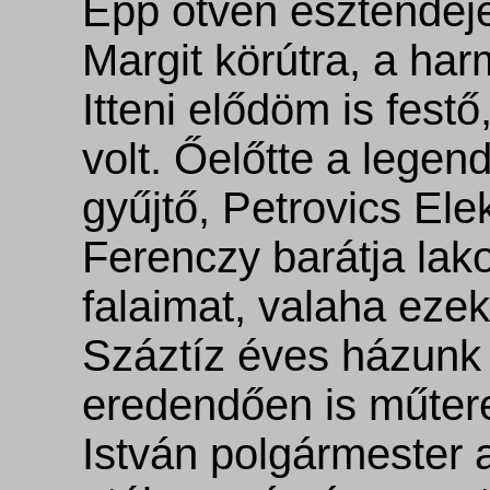
Épp ötven esztendeje
Margit körútra, a ha
Itteni elődöm is fest
volt. Őelőtte a lege
gyűjtő, Petrovics Ele
Ferenczy barátja lak
falaimat, valaha eze
Száztíz éves házunk t
eredendően is műter
István polgármester 