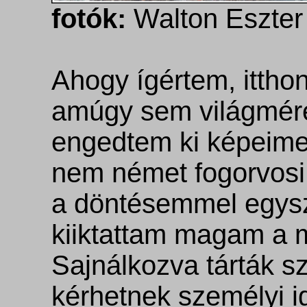
fotók:
Walton Eszter
Ahogy ígértem, ittho
amúgy sem világméret
engedtem ki képeime
nem német fogorvosi 
a döntésemmel egysz
kiiktattam magam a m
Sajnálkozva tárták s
kérhetnek személyi i