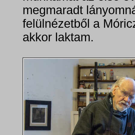
megmaradt lányomnál,
felülnézetből a Móric
akkor laktam.