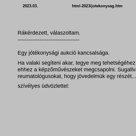
2023.03. html-2023/jotekony
Rákérdezett, válaszoltam.
----------------------------------
Egy jótékonysági aukció kancsalsága.
Ha valaki segíteni akar, tegye meg tehetségéhez 
ehhez a képzőművészeket megcsapolni. Sugallva,
reumatológusokat, hogy jövedelmük egy részét..
szívélyes üdvözlettel: