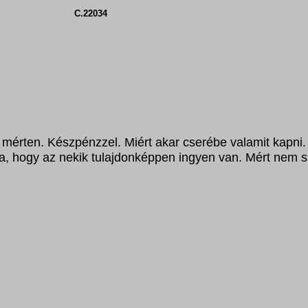
sag.htm
C.22034
mérten. Készpénzzel. Miért akar cserébe valamit kapni. 
 hogy az nekik tulajdonképpen ingyen van. Mért nem sz
.