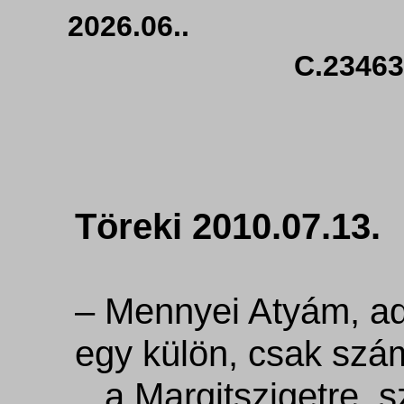
2026.06.. html
C.23463
Töreki 2010.07.13.
– Mennyei Atyám, a
egy külön, csak szá
a Margitszigetre, s