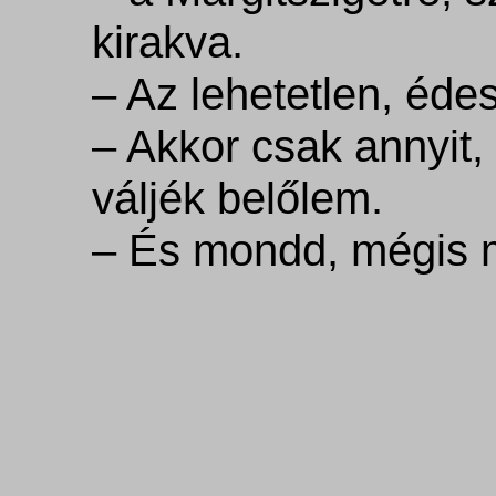
kirakva.
– Az lehetetlen, édes
– Akkor csak annyit,
váljék belőlem.
– És mondd, mégis m