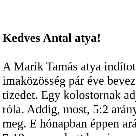
Kedves Antal atya!
A Marik Tamás atya indított
imaközösség pár éve beveze
tizedet. Egy kolostornak a
róla. Addig, most, 5:2 ará
meg. E hónapban éppen arán