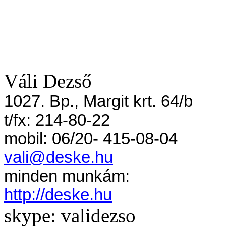
Váli Dezső
1027. Bp., Margit krt. 64/b
t
/fx: 214-80-22
mobil
: 06/20- 415-08-04
vali@deske.hu
minden
munkám:
http://deske.hu
skype: validezso