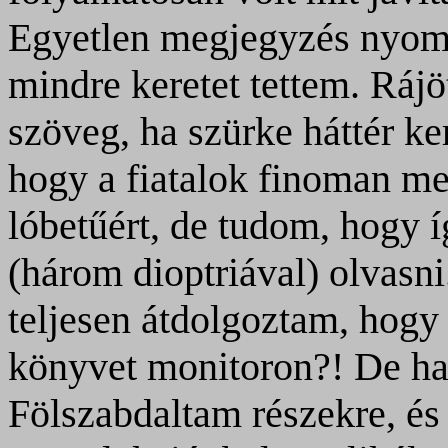
Egyetlen megjegyzés nyomá
mindre keretet tettem. Ráj
szöveg, ha szürke háttér k
hogy a fiatalok finoman m
lóbetűért, de tudom, hogy 
(három dioptriával) olvasni
teljesen átdolgoztam, hogy 
könyvet monitoron?! De ha
Fölszabdaltam részekre, és