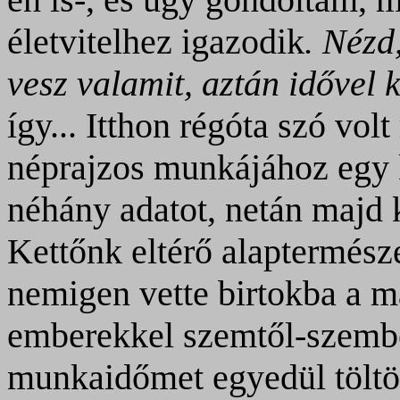
életvitelhez igazodik
. Nézd
vesz valamit, aztán
idővel 
így... Itthon régóta szó vol
néprajzos munkájához egy k
néhány adatot, netán majd
Kettőnk eltérő alaptermész
nemigen vette birtokba a ma
emberekkel szemtől-szembe
munkaidőmet egyedül töltö