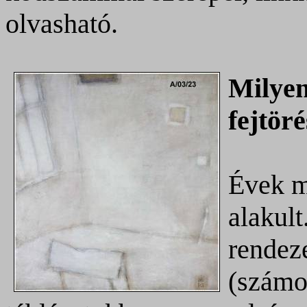
olvasható.
Milyen
fejtöré
Évek m
alakult
rendeze
(számo