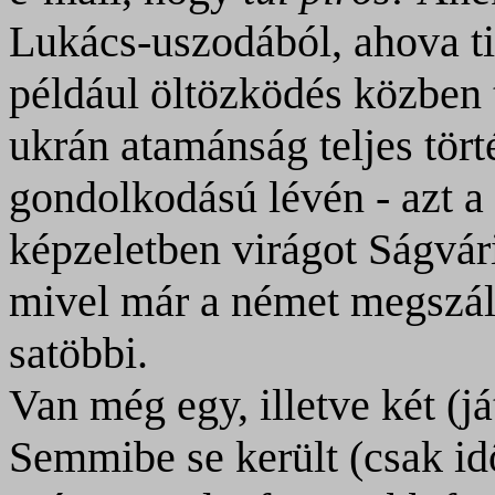
Lukács-uszodából, ahova ti
például öltözködés közben 
ukrán atamánság teljes tört
gondolkodású lévén - azt a 
képzeletben virágot Ságvári
mivel már a német megszállás
satöbbi.
Van még egy, illetve két (j
Semmibe se került (csak id