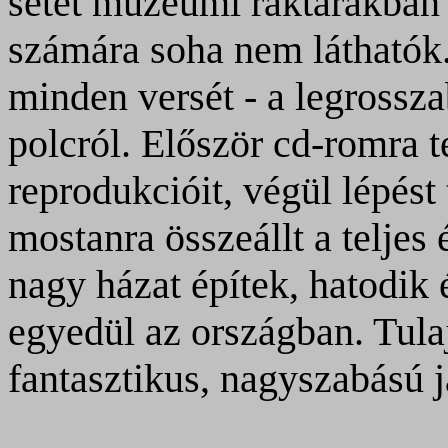
setét múzeumi raktárakban
számára soha nem láthatók.
minden versét - a legrossz
polcról. Először cd-romra 
reprodukcióit, végül lépést t
mostanra összeállt a telje
nagy házat építek, hatodik
egyedül az országban. Tul
fantasztikus, nagyszabású j