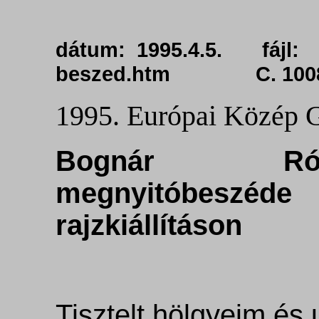
dátum: 1995.4.5. fájl: 
beszed.htm C. 100
1995. Európai Közép G
Bognár Rób
megnyitóbeszé
rajzkiállításon
Tisztelt hölgyeim és 