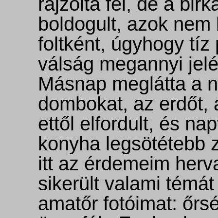
rajzolta fel, de a bi
boldogult, azok nem b
foltként, úgyhogy tíz 
válság megannyi jelét
Másnap meglátta a na
dombokat, az erdőt, 
ettől elfordult, és n
konyha legsötétebb 
itt az érdemeim herv
sikerült valami témát
amatőr fotóimat: őrsé