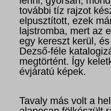
lenni, gyorsan, mond
további tíz rajzot kés
elpusztított, ezek má
lajstromba, mert az e
egy kereszt kerül, és
Dezső-féle katalogizá
megtörtént. Így kelet
évjáratú képek.
Tavaly más volt a he
alaposan fölkészült rá