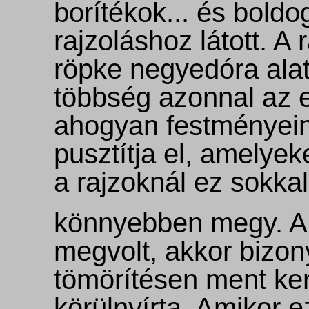
borítékok... és boldo
rajzoláshoz látott. A
röpke negyedóra alatt
többség azonnal az e
ahogyan festményeine
pusztítja el, amelyek
a rajzoknál ez sokkal
könnyebben megy. Am
megvolt, akkor bizony
tömörítésen ment ke
körülnyírta. Amikor e