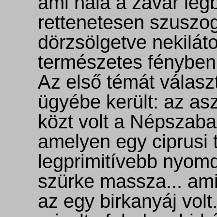
ami nála a zavar legb
rettenetesen szuszog
dörzsölgetve nekiláto
természetes fényben -
Az első témát válasz
ügyébe került: az aszt
közt volt a Népszaba
amelyen egy ciprusi tá
legprimitívebb nyomd
szürke massza... ami
az egy birkanyáj volt