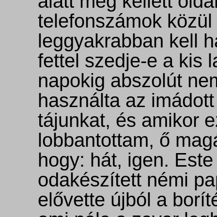
alatt meg kellett olda
telefonszámok közül
leggyakrabban kell h
fettel szedje-e a kis
napokig abszolút ne
használta az imádott
tájunkat, és amikor 
lobbantottam, ő magá
hogy: hát, igen. Est
odakészített némi pap
elővette újból a borít