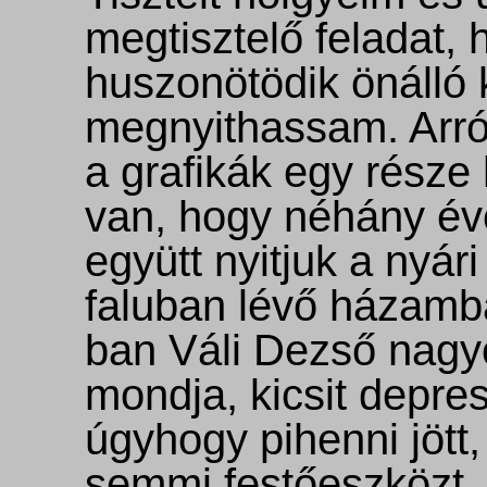
megtisztelő feladat,
huszonötödik önálló k
megnyithassam. Arró
a grafikák egy része
van, hogy néhány é
együtt nyitjuk a nyári
faluban lévő házamba
ban Váli Dezső nagy
mondja, kicsit depre
úgyhogy pihenni jött
semmi festőeszközt,