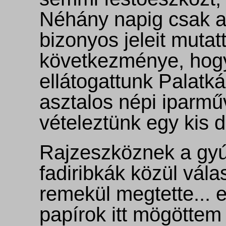
Néhány napig csak al
bizonyos jeleit mutat
következménye, hog
ellátogattunk Palatk
asztalos népi iparmű
vételeztünk egy kis d
Rajzeszköznek a gyúj
fadiribkák közül vála
remekül megtette... 
papírok itt mögöttem