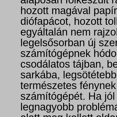
hozott magával papír
diófapácot, hozott to
egyáltalán nem rajzol
legelsősorban új sze
számítógépnek hódol
csodálatos tájban, b
sarkába, legsötétebb
természetes fénynek
számítógépét. Ha jól
legnagyobb probléma