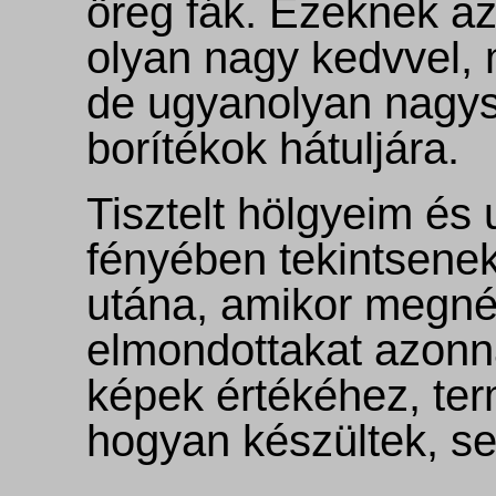
öreg fák. Ezeknek az
olyan nagy kedvvel, 
de ugyanolyan nagysz
borítékok hátuljára.
Tisztelt hölgyeim és
fényében tekintsene
utána, amikor megné
elmondottakat azonnal
képek értékéhez, te
hogyan készültek, s