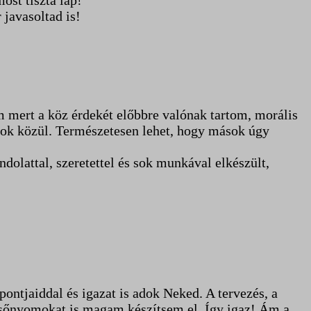
st tiszta lap!
javasoltad is!
mert a köz érdekét előbbre valónak tartom, morális
sok közül. Természetesen lehet, hogy mások úgy
dolattal, szeretettel és sok munkával elkészült,
ontjaiddal és igazat is adok Neked. A tervezés, a
vésőnyomokat is magam készítsem el. Így igaz! Ám a