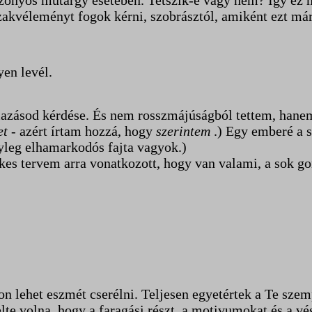
onyos műtárgy esetében. Tetszik-e vagy nem? Így ez mo
akvéleményt fogok kérni, szobrásztól, amiként ezt már 
en levél.
zásod kérdése. És nem rosszmájúságból tettem, hanem 
et -
azért írtam hozzá, hogy
szerintem
.) Egy emberé a 
nyleg elhamarkodós fajta vagyok.)
es tervem arra vonatkozott, hogy van valami, a sok gon
n lehet eszmét cserélni. Teljesen egyetértek a Te szemp
elte volna, hogy a faragási részt, a motivumokat és a 