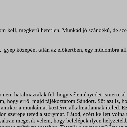
m kell, megkerülhetetlen. Munkád jó szándékú, de sze
l, gyep közepén, talán az előkertben, egy műdombra állí
 nem hatalmaztalak fel, hogy véleményedet ismertesd Sá
írtam, hogy erről majd tájékoztatom Sándort. Sőt azt is
 amikor a munkámat köztérre alkalmatlannak ítéled. Ez
on szerepelteted a storymat. Látod, ezért kellett volna
s gyakran megesik velem, hogy belelépek ilyen helyzete