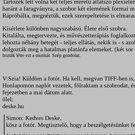
Tartozék lett volna két teljes méretű átlátszó plexiele
haránt a faragványra, a szobor két elemének formai m
Rápróbálta, megnéztük, ezek szerepeltetése is elmara
Kísérlete különben nagyszabású. Élete első szobra.
Kitalálta, megtervezte, és művészetterápiás foglalkoz
lehozta néhány betegét - teljes ellátás, nekik is - s azo
dolgozták meg a hatalmas platánfa elemeket. (két sor
hozták létre ezt a munkát. Szép gondolat.
V:Szia! Küldöm a fotót. Ha kell, megvan TIFF-ben is
Honlapomon naplót vezetek, fölraktam a szobrodat, és 
fejezetben a mai dátum alatt.
ölel:
deske.hu
Simon: Kedves Deske,
kösz a fotót. Megtisztelő, hogy a beszélgetésünket fe