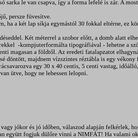
ó sarka le van csapva, így a forma lefelé is zár. A most
ű, persze füvesítve.
 ha a két lap síkja egymástól 30 fokkal eltérne, ez körb
éseddel. Két méterrel a szobor előtt, a domb alatt elh
erekkel -kompjuterformálta tipográfiával - lehetne a sz
 centi magasan a földtől. Az eredeti fatalapzatot elhagy
sé döntött, majdnem vízszintes réztábla is egy vékony 
rácsavarozva egy 30 x 40 centis, 5 centi vastag, időálló
van ütve, hogy ne lehessen lelopni.
 vagy jókor és jó időben, válaszod alapján felkérlek, 
ban együtt fogjuk dülőre vinni a NIMFÁT! Ha valami o