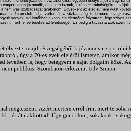
iszont ki lehet józanodni. Az alkoholista egyetlen esélye a józanság, ha az i
 csoportokban józanodik, ahol nem isznak, inkább életminőségüket javítják.
b a nem ivás szabadságát gyakorlom. Egyébként az első év nem ivást követőe
 március 15-én életműdijat vettem át, a Köztársasági Érdemrend Lovagkeres
gyult vagyok, aki korábban alkoholista életmódot folytattam, légy szives e
szélni, mert félreértésekre ad lehetőséget. Ez pedig a tapasztalatok szerint 
élvezte, majd részegségéből kijózanodva, sportolni ke
ábbról, úgy a 70-es évek elejéről ismersz, amikor még 
 levélben is, hogy betegyem a saját dolgaim közé. Az e
 az nem publikus. Szombaton érkezem, Üdv Simon
nnal megteszem. Azért mertem erről írni, mert te soha n
t ki- és átalakítottad! Úgy gondolom, sokaknak csakugy