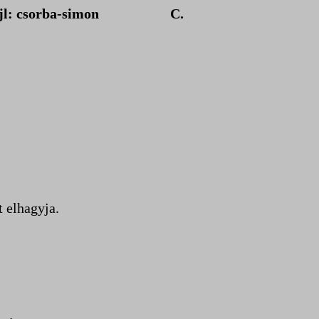
D. fájl: csorba-simon C.
t elhagyja.