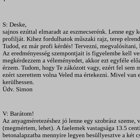
S: Deske,
sajnos ezúttal elmaradt az eszmecserénk. Lenne egy k
profilját. Kihez fordulhatok műszaki rajz, terep elre
Tudod, ez már profi kérdés! Tervezni, megvalósítani, 
Az eredményesség szempontjait is figyelembe kell ve
megkérdezzem a véleményedet, akkor ezt egyféle előzsű
érzem. Tudom, hogy Te zákózott vagy, ezért fel sem 
ezért szerettem volna Veled ma értekezni. Mivel van e
kerülhessen.
Üdv. Simon
V: Barátom!
Az anyagméretezéshez jó lenne egy szobrász szeme, va
(megmértem, lehet). A faelemek vastagsága 13.5 cent
betonalapzatba mennyire legyen besüllyesztve a két c