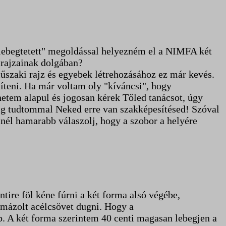
 "lebegtetett" megoldással helyezném el a NIMFA két
i rajzainak dolgában?
műszaki rajz és egyebek létrehozásához ez már kevés.
teni. Ha már voltam oly "kíváncsi", hogy
hetem alapul és jogosan kérek Tőled tanácsot, úgy
ig tudtommal Neked erre van szakképesítésed! Szóval
inél hamarabb válaszolj, hogy a szobor a helyére
ire föl kéne fúrni a két forma alsó végébe,
 mázolt acélcsövet dugni. Hogy a
b. A két forma szerintem 40 centi magasan lebegjen a