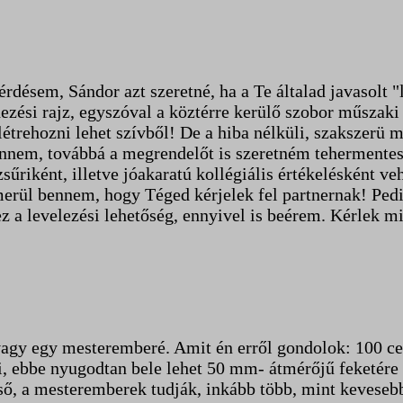
érdésem, Sándor azt szeretné, ha a Te általad javasolt
ndezési rajz, egyszóval a köztérre kerülő szobor műszak
létrehozni lehet szívből! De a hiba nélküli, szakszerü 
nnem, továbbá a megrendelőt is szeretném tehermentesí
riként, illetve jóakaratú kollégiális értékelésként ve
merül bennem, hogy Téged kérjelek fel partnernak! Ped
z a levelezési lehetőség, ennyivel is beérem. Kérlek m
gy egy mesteremberé. Amit én erről gondolok: 100 cent
i, ebbe nyugodtan bele lehet 50 mm- átmérőjű feketére
ső, a mesteremberek tudják, inkább több, mint keveseb