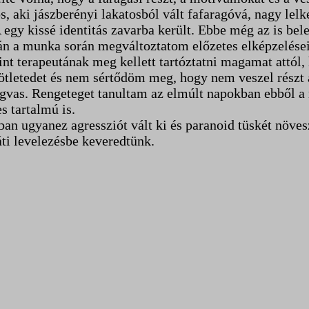
 aki jászberényi lakatosból vált fafaragóvá, nagy lelke
 egy kissé identitás zavarba került. Ebbe még az is bele
ván a munka során megváltoztatom előzetes elképzelés
int terapeutának meg kellett tartóztatni magamat attól
 ötletedet és nem sértődöm meg, hogy nem veszel részt 
gvas. Rengeteget tanultam az elmúlt napokban ebből a 
 tartalmú is.
tban ugyanez agressziót vált ki és paranoid tüskét növes
ti levelezésbe keveredtünk.