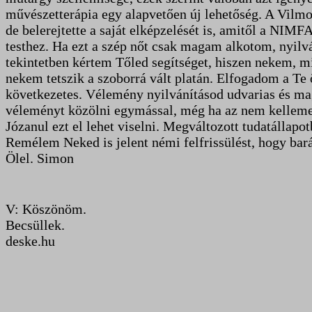
művészetterápia egy alapvetően új lehetőség. A Vilmos,
de belerejtette a saját elképzelését is, amitől a NIMFA
testhez. Ha ezt a szép nőt csak magam alkotom, nyil
tekintetben kértem Tőled segítséget, hiszen nekem, m
nekem tetszik a szoborrá vált platán. Elfogadom a Te
következetes. Vélemény nyilvánításod udvarias és ma
véleményt közölni egymással, még ha az nem kellemes
Józanul ezt el lehet viselni. Megváltozott tudatállapo
Remélem Neked is jelent némi felfrissülést, hogy bará
Ölel. Simon
V: Köszönöm.
Becsüllek.
deske.hu