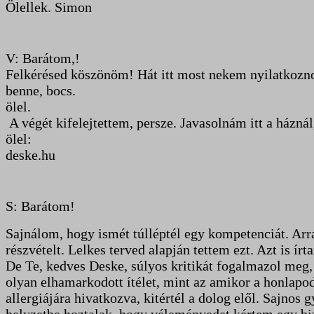
Ölellek. Simon
V: Barátom,!
Felkérésed köszönöm! Hát itt most nekem nyilatkozno
benne, bocs.
ölel.
A végét kifelejtettem, persze. Javasolnám itt a házná
ölel:
deske.hu
S: Barátom!
Sajnálom, hogy ismét túlléptél egy kompetenciát. Arra
részvételt. Lelkes terved alapján tettem ezt. Azt is 
De Te, kedves Deske, súlyos kritikát fogalmazol meg,
olyan elhamarkodott ítélet, mint az amikor a honlapod
allergiájára hivatkozva, kitértél a dolog elől. Sajno