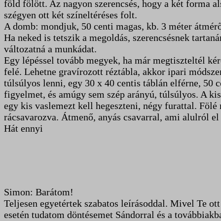
föld fölött. Az nagyon szerencsés, hogy a két forma als
szégyen ott két színeltéréses folt.
A domb: mondjuk, 50 centi magas, kb. 3 méter átmérőj
Ha neked is tetszik a megoldás, szerencsésnek tartanám,
változatná a munkádat.
Egy lépéssel tovább megyek, ha már megtiszteltél kérd
felé. Lehetne gravírozott réztábla, akkor ipari módsz
túlsúlyos lenni, egy 30 x 40 centis táblán elférne, 50
figyelmet, és amúgy sem szép arányú, túlsúlyos. A kis
egy kis vaslemezt kell hegeszteni, négy furattal. Fölé 
rácsavarozva. Átmenő, anyás csavarral, ami alulról el 
Hát ennyi
Simon: Barátom!
Teljesen egyetértek szabatos leírásoddal. Mivel Te ott
esetén tudatom döntésemet Sándorral és a továbbiak