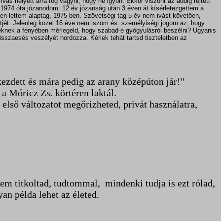
vás helyett arra fog vágyni, hogy ne igyon. Ekkor viszont az addig rejtett
 1974 óta józanodom. 12 év józanság után 3 éven át kísérletezgettem a
n lettem alaptag, 1975-ben. Szövetségi tag 5 év nem ivást követően,
ztjét. Jelenleg közel 16 éve nem iszom és személyiségi jogom az, hogy
zeknek a fényében mérlegeld, hogy szabad-e gyógyulásról beszélni? Ugyanis
visszaesés veszélyét hordozza. Kérlek tehát tartsd tiszteletben az
zdett és mára pedig az arany középúton jár!"
a Móricz Zs. körtéren laktál.
lső változatot megőrizheted, privát használatra,
em titkoltad, tudtommal, mindenki tudja is ezt rólad,
an példa lehet az életed.