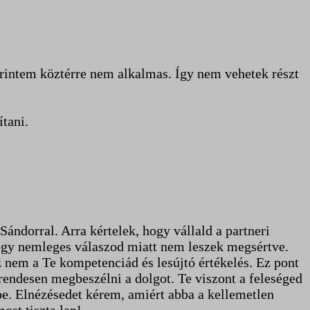
rintem köztérre nem alkalmas. Így nem vehetek részt
tani.
ndorral. Arra kértelek, hogy vállald a partneri
, hogy nemleges válaszod miatt nem leszek megsértve.
 nem a Te kompetenciád és lesújtó értékelés. Ez pont
 rendesen megbeszélni a dolgot. Te viszont a feleséged
kbe. Elnézésedet kérem, amiért abba a kellemetlen