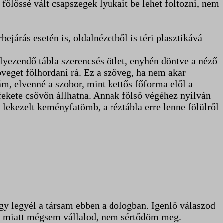
 fölössé vált csapszegek lyukait be lehet foltozni, nem
ejárás esetén is, oldalnézetből is téri plasztikává
elyezendő tábla szerencsés ötlet, enyhén döntve a néző
öveget fölhordani rá. Ez a szöveg, ha nem akar
nám, elvenné a szobor, mint kettős főforma elől a
fekete csövön állhatna. Annak fölső végéhez nyilván
, lekezelt keményfatömb, a réztábla erre lenne fölülről
hogy legyél a társam ebben a dologban. Igenlő válaszod
k miatt mégsem vállalod, nem sértődöm meg.