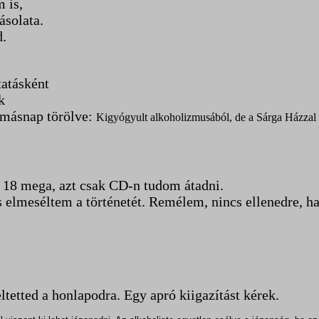
m is,
ásolata.
d.
tatásként
k
 másnap törölve:
Kigyógyult alkoholizmusából, de a Sárga Házzal 
, 18 mega, azt csak CD-n tudom átadni.
elmeséltem a történetét. Remélem, nincs ellenedre, ha 
ltetted a honlapodra. Egy apró kiigazítást kérek.