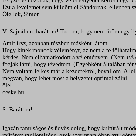
helyzetbe hoztalak, hogy véleményedet kértem egy biz
Ezt a levelemet sem küldöm el Sándornak, ellenben sz
Ölellek, Simon
V: Sajnálom, barátom! Tudom, hogy nem öröm egy ily
Amit írsz, azonban részben másként látom.
Hogy kinek mondok véleményt, az nem a te fölhatalma
kérdés. Nem elhamarkodott a véleményem. (Nem
ítél
fogják látni, hogy tévedtem. (Egyébként általában té
Nem voltam lelkes már a kezdetektől, bevallom. A lelk
megvan, hogy lehet most a helyzetet optimalizálni.
ölel
deske.hu
S: Barátom!
Igazán tanulságos és üdvös dolog, hogy kultúrált módo
műtárgy szellemisége, ezek szerint valóban azt igény