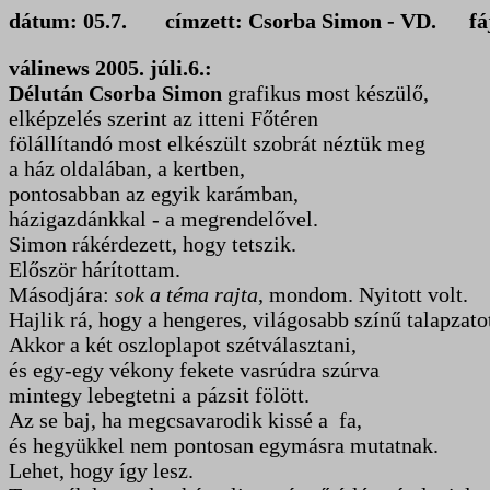
dátum: 05.7. címzett: Csorba Simon - V
válinews 2005. júli.6.:
Délután Csorba Simon
grafikus
most készülő,
elképzelés szerint az itteni Főtéren
fölállítandó most elkészült szobrát néztük meg
a ház oldalában, a kertben,
p
ontosabban az egyik karámban,
házigazdánkkal - a megrendelővel.
Simon rákérdezett, hogy tetszik.
Először hárítottam.
Másodjára:
sok a téma rajta
, mondom. Nyitott volt.
Hajlik rá, hogy a hengeres, világosabb színű talapzato
Akkor a két oszloplapot szétválasztani,
és egy-egy vékony fekete vasrúdra szúrva
mintegy lebegtetni a pázsit fölött.
Az se baj, ha megcsavarodik kissé a fa,
és hegyükkel nem pontosan egymásra mutatnak.
Lehet, hogy így lesz.