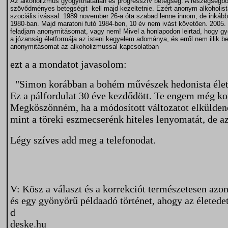
Az alkoholizmus gyógyíthatatlan és progresszív betegség. A részegségből v
szövődményes betegségit kell majd kezeltetnie. Ezért anonym alkoholista
szociális ivással. 1989 november 26-a óta szabad lenne innom, de inkáb
1980-ban. Majd maratoni futó 1984-ben, 10 év nem ivást követően. 2005.
feladjam anonymitásomat, vagy nem! Mivel a honlapodon leirtad, hogy gyó
a józanság életformája az isteni kegyelem adománya, és erről nem illik be
anonymitásomat az alkoholizmussal kapcsolatban
ezt a a mondatot javasolom:
"Simon korábban a bohém művészek hedonista életét 
Ez a pálfordulat 30 éve kezdődött. Te engem még kor
Megköszönném, ha a módosított változatot elküldenéd
mint a töreki eszmecserénk hiteles lenyomatát, de
Légy szíves add meg a telefonodat.
V: Kösz a választ és a korrekciót természetesen azo
és egy gyönyörű példaadó történet, ahogy az életede
d
deske.hu