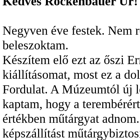
Kedves Rockenbauer Úr!
Negyven éve festek. Nem r
beleszoktam.
Készítem elő ezt az őszi 
kiállításomat, most ez a do
Fordulat. A Múzeumtól új le
kaptam, hogy a terembérér
értékben műtárgyat adnom.
képszállítást műtárgybiztos