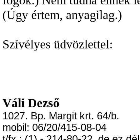
fogok.) Nem tudna ennek lé
(Úgy értem, anyagilag.)
Szívélyes üdvözlettel:
Váli Dezső
1027. Bp. Margit krt. 64/b
.
mobil: 06/20/415-08-04
t/fx.: (1) - 214-80-22, de ez d