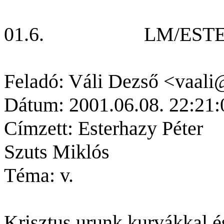
01.6.
LM/EST
Feladó: Váli
Dezső <vaali
Dátum: 2001.06.08. 22:21:
Címzett: Esterhazy Péter
Szuts Miklós
Téma: v.
Krisztus urunk kurvákkal 