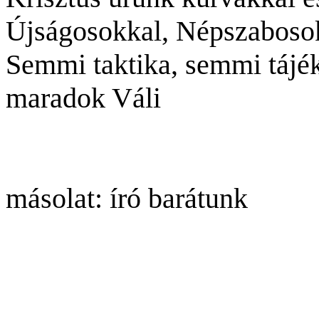
Újságosokkal, Népszabosokk
Semmi taktika, semmi tájé
maradok Váli
másolat: író barátunk