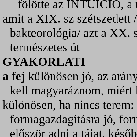
fölötte az INTUICIÓ, a 
amit a XIX. sz szétszedett
bakteorológia/ azt a XX. 
természetes út
GYAKORLATI
a fej
különösen jó, az arány
kell magyaráznom, miért k
különösen, ha nincs terem:
formagazdagításra jó, fo
először adni a tájat, késő