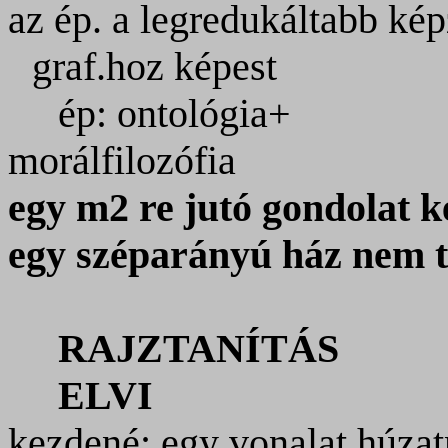
az ép. a legredukáltabb ké
graf.hoz képest
ép: ontológia+
morálfilozófia
egy m2 re jutó gondolat ké
egy széparányú ház nem t
RAJZTANÍTÁS
ELVI
kezdené: egy vonalat húzatn