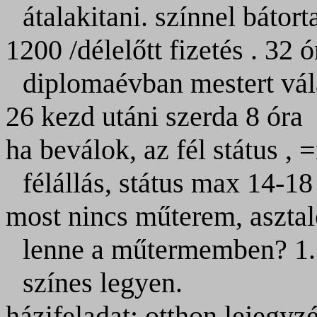
átalakitani. színnel bátor
1200 /délelőtt
fizetés . 32 
diplomaévban mestert vál
26 kezd utáni szerda
8 óra
ha beválok, az fél státus , =
félállás, státus max 14-18
most nincs műterem, asztal
lenne a műtermemben?
1
színes legyen.
házifeladat:
otthon lejegyz