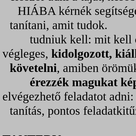
HIÁBA kérnék segítsége
tanítani, amit
tudok.
tudniuk kell: mit ke
végleges,
kidolgozott, kiál
követelni
, amiben örömük
érezzék magukat k
elvégezhető feladatot adni:
tanítás, pontos feladatkit