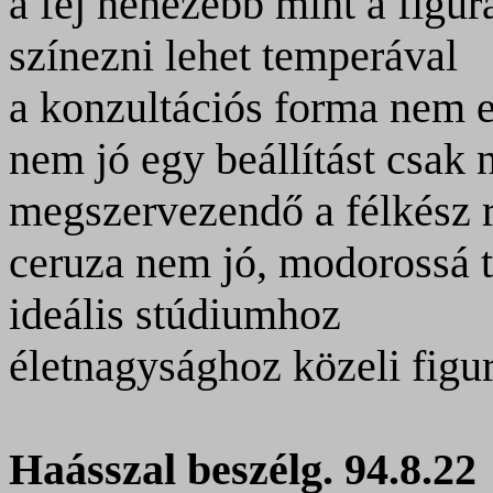
a fej nehezebb mint a figur
színezni lehet temperával
a konzultációs forma nem 
nem jó egy beállítást csak n
megszervezendő a félkész ra
ceruza nem jó, modorossá te
ideális stúdiumhoz
életnagysághoz közeli figur
Haásszal beszélg. 94.8.22