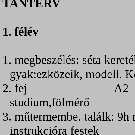
TANTERV
1. félév
1. megbeszélés: séta kereté
gyak:ezközeik, modell. 
2. fej
A2
studium,fölmérő
3. műtermembe. találk: 9h 
instrukcióra festek