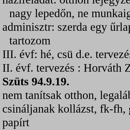
nagy lepedőn, ne munkai
adminisztr: szerda egy űrla
tartozom
III. évf: hé, csü d.e. terve
II. évf. tervezés : Horváth 
Szüts 94.9.19.
nem tanítsak otthon, legalá
csináljanak kollázst, fk-fh
papírt