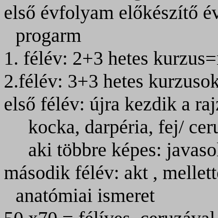
első évfolyam előkészítő év
progarm
1. félév: 2+3 hetes kurzu
2.félév: 3+3 hetes kurzuso
első félév: újra kezdik a ra
kocka, darpéria, fej/ cer
aki többre képes: javasol
második félév: akt , mellet
anatómiai ismeret