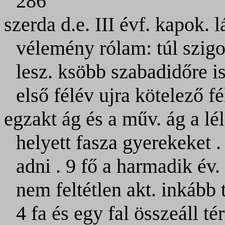
286
szerda d.e. III évf. kapok. 
vélemény rólam: túl szigo
lesz. ksöbb szabadidőre i
első félév ujra kötelező fé
egzakt ág és a műv. ág a l
helyett fasza gyerekeket 
adni . 9 fő a harmadik év.
nem feltétlen akt. inkább t
4 fa és egy fal összeáll té