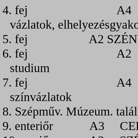
4. fej
A4
vázlatok, elhelyezésgyako
5. fej
A2
SZÉ
6. fej
A2
studium
7. fej
A4
színvázlatok
8. Szépműv. Múzeum. talál
9. enteriőr
A3
CE