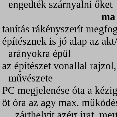
engedték szárnyalni őket
ma 
tanítás rákényszerít megfo
építésznek is jó alap az akt/
arányokra épül
az építészet vonallal rajzo
művészete
PC megjelenése óta a kézig
öt óra az agy max. működése
zárthelyit azért irat, me