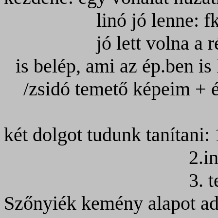
linó jó lenne: f
jó lett volna a 
is belép, ami az ép.ben is
/zsidó temető képeim + 
két dolgot tudunk tanítani:
2.i
3. 
Szőnyiék kemény alapot adta