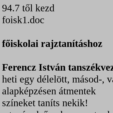
94.7 től kezd
foisk1.doc
főiskolai rajztanításhoz
Ferencz István tanszékvez
heti egy délelött, másod-,
alapképzésen átmentek
színeket taníts nekik!