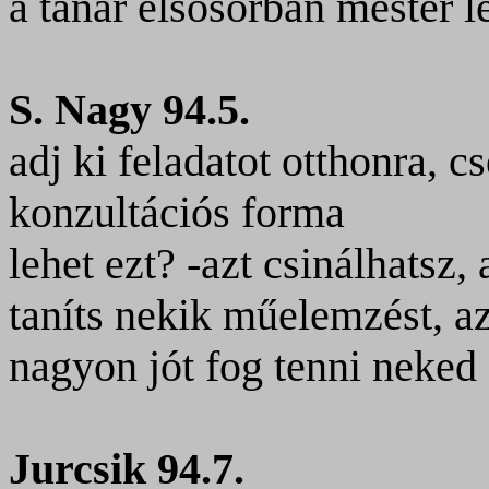
a tanár elsősorban mester 
S. Nagy 94.5.
adj ki feladatot otthonra, c
konzultációs forma
lehet ezt? -azt csinálhatsz,
taníts nekik műelemzést, a
nagyon jót fog tenni neked
Jurcsik 94.7.