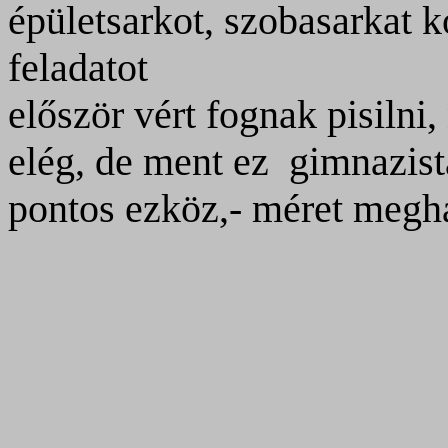
épületsarkot, szobasarkat k
feladatot
először vért fognak pisiln
elég, de ment ez
gimnazist
pontos ezköz,- méret megha