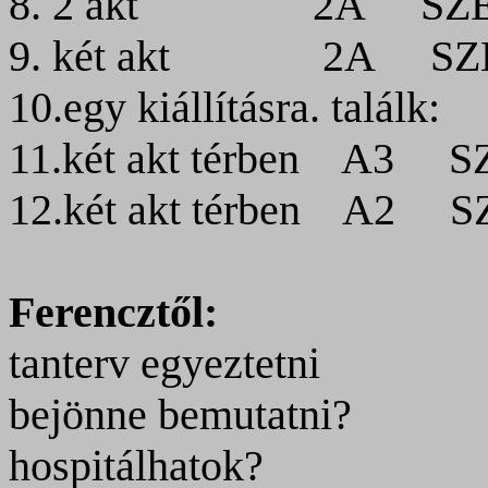
8. 2 akt
2A
SZ
9. két akt
2A
SZ
10.egy kiállításra. találk:
11.két akt térben
A3
S
12.két akt térben
A2
S
Ferencztől:
tanterv egyeztetni
bejönne
bemutatni?
hospitálhatok?