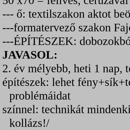
50 x70 = félíves, ceruzával
--- ő: textilszakon aktot be
---formatervező szakon Fajó
---ÉPÍTÉSZEK: dobozokból t
JAVASOL:
2. év mélyebb, heti 1 nap, 
építészek: lehet fény+sík+té
problémáidat
színnel: technikát mindenk
kollázs!/