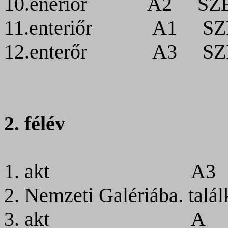
10.eneriőr
A2
SZ
11.enteriőr
A1
SZ
12.enterőr
A3
SZ
2. félév
1. akt
A3
2. Nemzeti Galériába. tal
3. akt
A