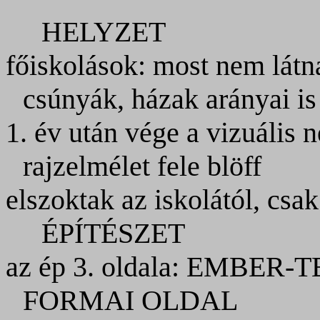
HELYZET
főiskolások: most nem látna
csúnyák, házak arányai is
1. év után vége a vizuális 
rajzelmélet fele blöff
elszoktak az iskolától, csa
ÉPÍTÉSZET
az ép 3. oldala: EMBE
FORMAI OLDAL