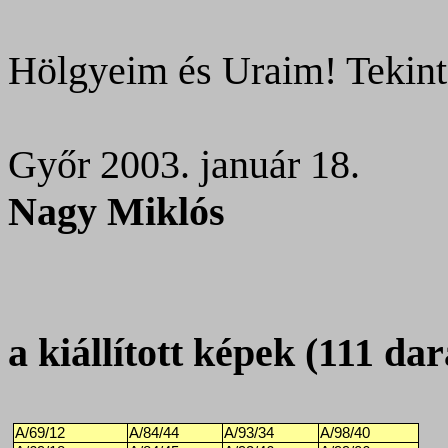
Hölgyeim és Uraim! Tekint
Győr 2003. január 18.
Nagy Miklós
a kiállított képek (111 dar
A/69/12
A/84/44
A/93/34
A/98/40