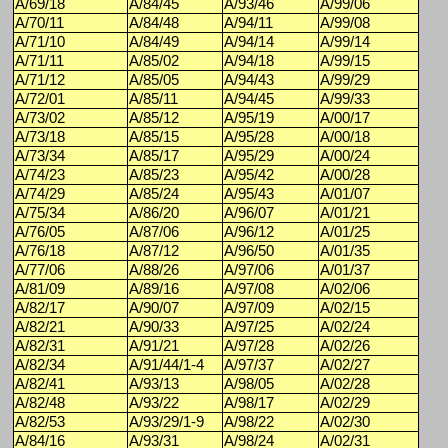
A/69/18
A/84/45
A/93/46
A/99/06
A/70/11
A/84/48
A/94/11
A/99/08
A/71/10
A/84/49
A/94/14
A/99/14
A/71/11
A/85/02
A/94/18
A/99/15
A/71/12
A/85/05
A/94/43
A/99/29
A/72/01
A/85/11
A/94/45
A/99/33
A/73/02
A/85/12
A/95/19
A/00/17
A/73/18
A/85/15
A/95/28
A/00/18
A/73/34
A/85/17
A/95/29
A/00/24
A/74/23
A/85/23
A/95/42
A/00/28
A/74/29
A/85/24
A/95/43
A/01/07
A/75/34
A/86/20
A/96/07
A/01/21
A/76/05
A/87/06
A/96/12
A/01/25
A/76/18
A/87/12
A/96/50
A/01/35
A/77/06
A/88/26
A/97/06
A/01/37
A/81/09
A/89/16
A/97/08
A/02/06
A/82/17
A/90/07
A/97/09
A/02/15
A/82/21
A/90/33
A/97/25
A/02/24
A/82/31
A/91/21
A/97/28
A/02/26
A/82/34
A/91/44/1-4
A/97/37
A/02/27
A/82/41
A/93/13
A/98/05
A/02/28
A/82/48
A/93/22
A/98/17
A/02/29
A/82/53
A/93/29/1-9
A/98/22
A/02/30
A/84/16
A/93/31
A/98/24
A/02/31