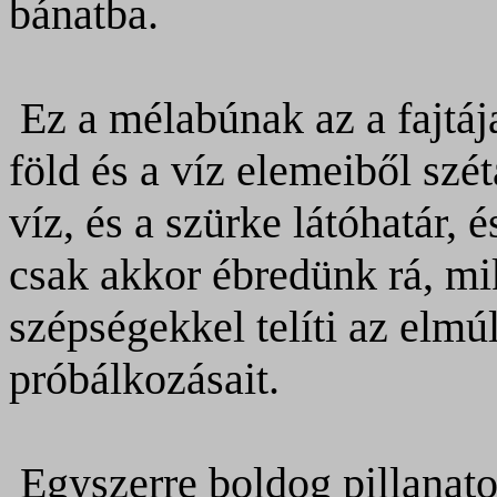
bánatba.
Ez a mélabúnak az a fajtáj
föld és a víz elemeiből szé
víz, és a szürke látóhatár, 
csak akkor ébredünk rá, mi
szépségekkel telíti az elmúl
próbálkozásait.
Egyszerre boldog pillanato