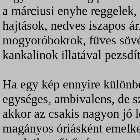
a márciusi enyhe reggelek, 
hajtások, nedves iszapos á
mogyoróbokrok, füves söv
kankalinok illatával pezsdí
Ha egy kép ennyire különbö
egységes, ambivalens, de s
akkor az csakis nagyon jó l
magányos óriásként emelkede