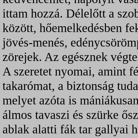
ittam hozzá. Délelőtt a s
között, hőemelkedésben fekü
jövés-menés, edénycsörömpö
zörejek. Az egésznek végt
A szeretet nyomai, amint 
takarómat, a biztonság tuda
melyet azóta is mániákusan
álmos tavaszi és szürke ős
ablak alatti fák tar gallyai