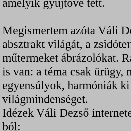
amelyik gyűjtővé tett.
Megismertem azóta Váli Dez
absztrakt világát, a zsidót
műtermeket ábrázolókat. Rá
is van: a téma csak ürügy, 
egyensúlyok, harmóniák ki 
világmindenséget.
Idézek Váli Dezső internet
ból: