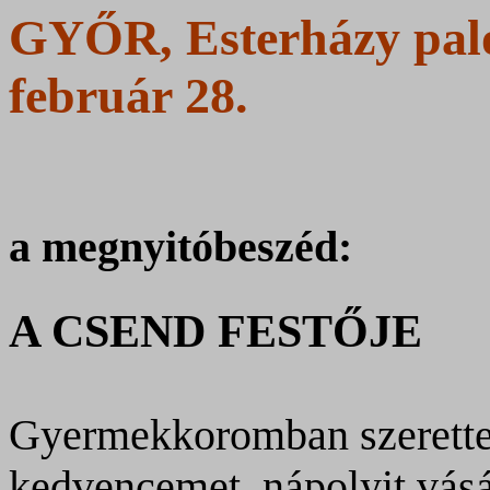
GYŐR, Esterházy palot
február 28.
a megnyitóbeszéd:
A CSEND FESTŐJE
Gyermekkoromban szerette
kedvencemet, nápolyit vásá