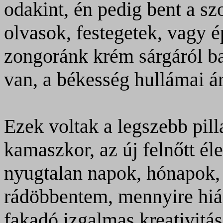
odakint, én pedig bent a s
olvasok, festegetek, vagy 
zongoránk krém sárgáról ba
van, a békesség hullámai á
Ezek voltak a legszebb pill
kamaszkor, az új felnőtt éle
nyugtalan napok, hónapok,
rádöbbentem, mennyire hián
fakadó izgalmas kreativitás