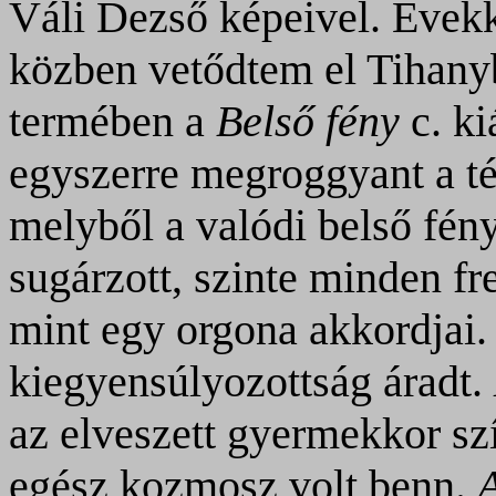
Váli Dezső képeivel. Évekke
közben vetődtem el Tihanyb
termében a
Belső fény
c. ki
egyszerre megroggyant a t
melyből a valódi belső fény 
sugárzott, szinte minden fr
mint egy orgona akkordjai.
kiegyensúlyozottság áradt.
az elveszett gyermekkor sz
egész kozmosz volt benn.
A