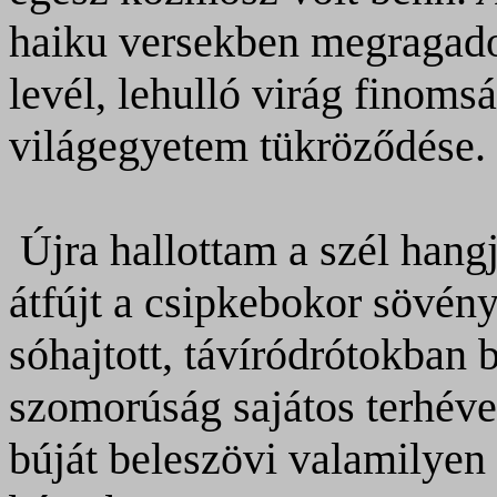
haiku versekben megragado
levél, lehulló virág finom
világegyetem tükröződése.
Újra hallottam a szél hang
átfújt a csipkebokor sövény
sóhajtott, távíródrótokban 
szomorúság sajátos terhéve
búját beleszövi valamilyen