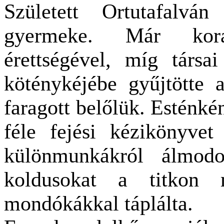
Született Ortutafalvá
gyermeke. Már kora
érettségével,
míg társai
köténykéjébe gyűjtötte a
faragott belőlük. Esténké
féle fejési kézikönyvet
különmunkákról álmodo
koldusokat a
titkon 
mondókákkal táplálta.