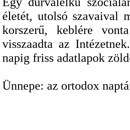
Egy durvalelkű szociálan
életét, utolsó szavaival 
korszerű, keblére vont
visszaadta az Intézetnek
napig friss adatlapok zöld
Ünnepe: az ortodox naptár