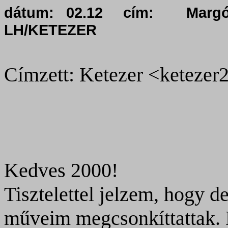
dátum:
02.12
cím:
Margó
LH/KETEZER
Címzett: Ketezer <keteze
Kedves 2000!
Tisztelettel jelzem, hogy 
műveim megcsonkíttattak.