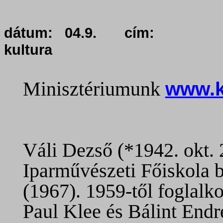
dátum:
04.9.
cím:
kultura
Minisztériumunk
www.k
Váli Dezső (*1942. okt. 2
Iparművészeti Főiskola b
(1967). 1959-től foglalko
Paul Klee és Bálint Endre