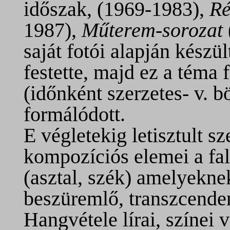
időszak, (1969-1983),
Ré
1987),
Műterem
-
sorozat
saját fotói alapján készü
festette, majd ez a téma
(időnként szerzetes- v. bö
formálódott.
E végletekig letisztult s
kompozíciós elemei a fal
(asztal, szék) amelyekne
beszüremlő, transzcenden
Hangvétele lírai, színei