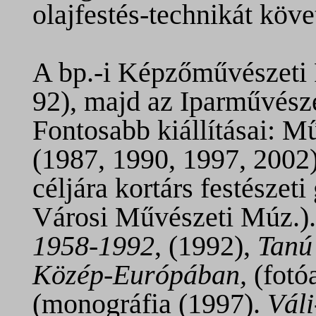
olajfestés-technikát követ
A bp.-i Képzőművészeti 
92), majd az Iparművésze
Fontosabb kiállításai: M
(1987, 1990, 1997, 2002)
céljára kortárs festészeti
Városi Művészeti Múz.).
1958-1992
, (1992),
Tanú
Közép-Európában,
(fotó
(monográfia (1997).
Váli