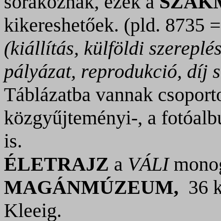
sorakoznak, ezek a
SZAK
kikereshetőek. (pld. 8735 
(kiállítás, külföldi szereplé
pályázat, reprodukció, díj s
Táblázatba vannak csoporto
közgyűjteményi-, a fotóal
is.
ÉLETRAJZ
a
VÁLI
monogr
MAGÁNMÚZEUM,
36 k
Kleeig.