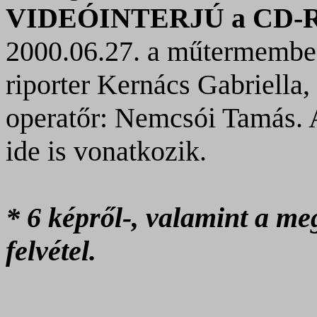
VIDEÓINTERJÚ a CD-R
2000.06.27. a műtermemben
riporter Kernács Gabriella,
operatőr: Nemcsói Tamás. 
ide is vonatkozik.
* 6 képről-, valamint a me
felvétel.