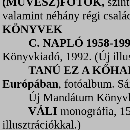
(MŰVÉSZ)FOTÓK,
szin
valamint néhány régi család
KÖNYVEK
C. NAPLÓ 1958-19
Könyvkiadó, 1992. (Új illus
TANÚ EZ A KŐH
Európában
,
fotóalbum.
Sá
Új Mandátum Könyvk
VÁLI
monográfia, 1
illusztrációkkal.)