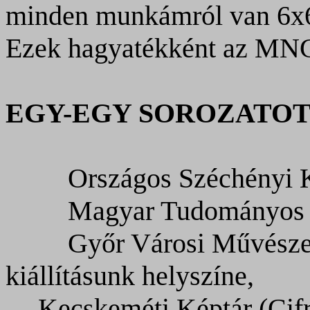
minden munkámról van 6x6-
Ezek hagyatékként az MNG 
EGY-EGY SOROZATOT
Országos Széchényi 
Magyar Tudományos 
Győr Városi Művésze
kiállításunk helyszíne,
Kecskeméti Képtár (Cifr