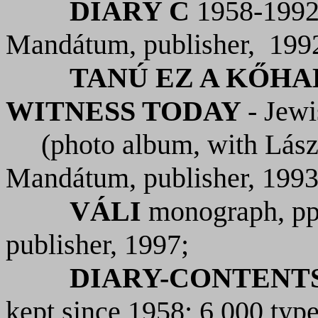
DIARY C
1958-1992
Mandátum, publisher,
199
TANÚ EZ A KŐHAL
WITNESS TODAY
- Jew
(photo album, with Lász
Mandátum, publisher, 1993
VÁLI
monograph, pp
publisher, 1997;
DIARY-CONTENT
kept since 1958; 6,000 typ