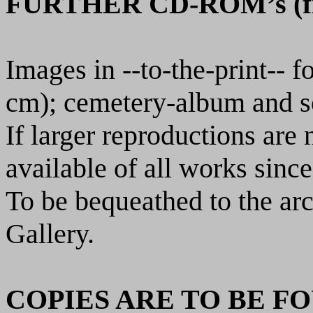
FURTHER CD-ROM’s
(
Images in --to-the-print-- 
cm); cemetery-album and s
If larger reproductions are 
available of all works sinc
To be bequeathed to the ar
Gallery.
COPIES ARE TO BE F