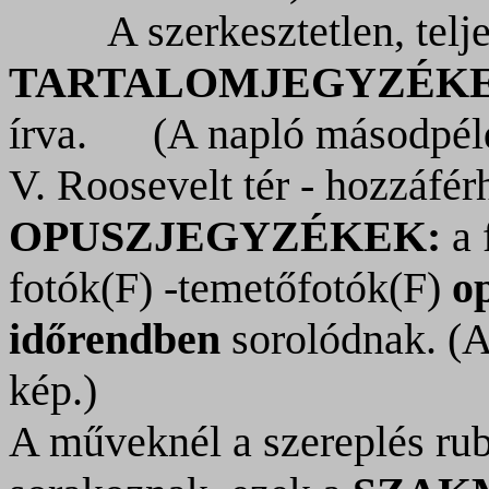
A szerkesztetlen, telj
TARTALOMJEGYZÉK
írva.
(A napló másodpél
V. Roosevelt tér - hozzáfér
OPUSZJEGYZÉKEK
:
a 
fotók(F) -temetőfotók(F)
o
időrendben
sorolódnak. (
kép.)
A műveknél a szereplés ru