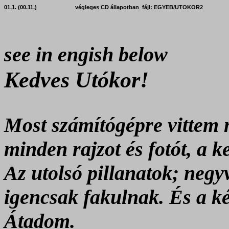
01.1. (00.11.)
végleges CD állapotban
fájl: EGYEB/UTOKOR2
see in engish below
Kedves Utókor!
Most számítógépre vittem
minden rajzot és fotót, a k
Az utolsó pillanatok
;
negyv
igencsak fakulnak. És a ké
Átadom.