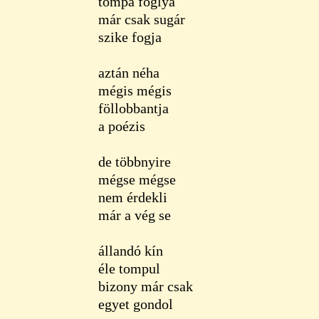
tompa foglya
már csak sugár
szike fogja
aztán néha
mégis mégis
föllobbantja
a poézis
de többnyire
mégse mégse
nem érdekli
már a vég se
állandó kín
éle tompul
bizony már csak
egyet gondol