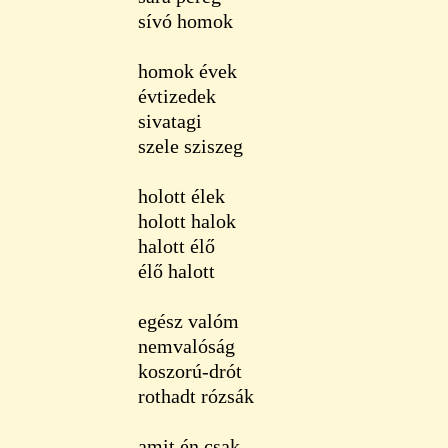
sívó homok
homok évek
évtizedek
sivatagi
szele sziszeg
holott élek
holott halok
halott élő
élő halott
egész valóm
nemvalóság
koszorú-drót
rothadt rózsák
amit én csak