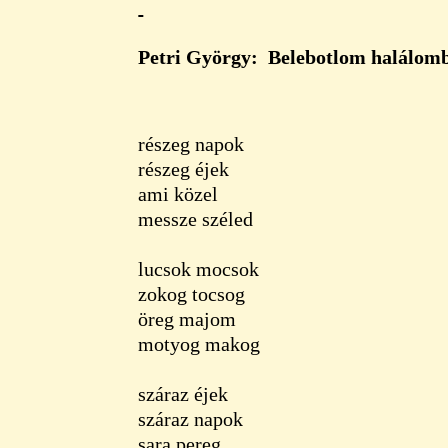
Petri György: Belebotlom halálom
részeg napok
részeg éjek
ami közel
messze széled
lucsok mocsok
zokog tocsog
öreg majom
motyog makog
száraz éjek
száraz napok
sara pereg