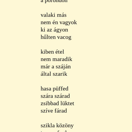
a porondon
valaki más
nem én vagyok
ki az ágyon
hűlten vacog
kiben étel
nem maradik
már a száján
által szarik
hasa püffed
szára szárad
zsibbad lüktet
szíve fárad
szikla közöny