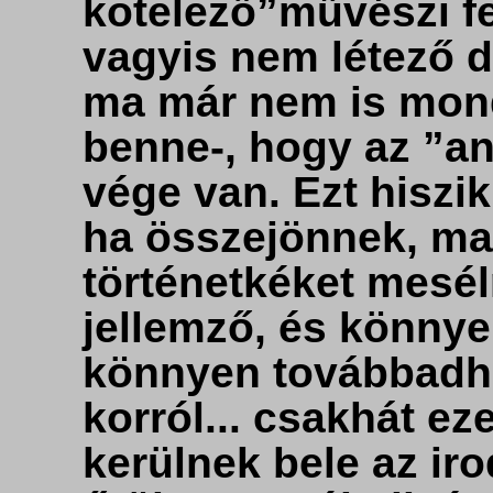
kötelező”művészi fe
vagyis nem létező do
ma már nem is mond
benne-, hogy az ”a
vége van. Ezt hiszi
ha összejönnek, ma
történetkéket mesé
jellemző, és könny
könnyen továbbadha
korról... csakhát e
kerülnek bele az ir