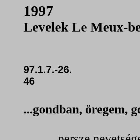
1997
Levelek Le Meux-be
97.1.7.-26.
46
...gondban, öregem, 
...persze nevetség