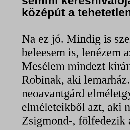
semmi keresnivalója
középút a tehetetlen
Na ez jó. Mindig is sze
beleesem is, lenézem a
Mesélem mindezt kirá
Robinak, aki lemarház.
neoavantgárd elméletgy
elméleteikből azt, aki
Zsigmond-, fölfedezik az