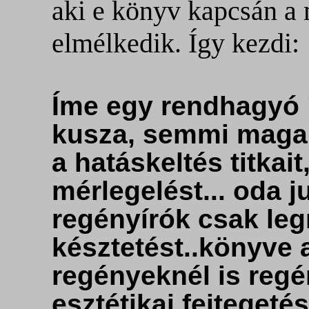
aki e könyv kapcsán a 
elmélkedik. Így kezdi:
Íme egy rendhagyó 
kusza, semmi magake
a hatáskeltés titkai
mérlegelést... oda j
regényírók csak leg
késztetést..könyve
regényeknél is reg
esztétikai fejtegeté