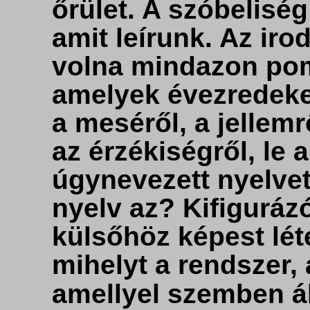
őrület. A szóbelisé
amit leírunk. Az ir
volna mindazon pom
amelyek évezredeken
a meséről, a jellemr
az érzékiségről, le 
úgynevezett nyelvet
nyelv az? Kifigurázó
külsőhöz képest lét
mihelyt a rendszer, 
amellyel szemben ál