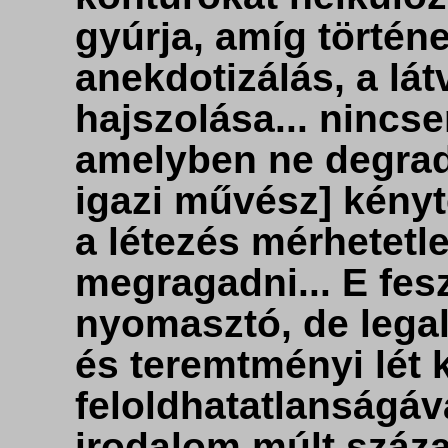
gyúrja, amíg történe
anekdotizálás, a l
hajszolása... nincse
amelyben ne degrad
igazi művész] kényt
a létezés mérhetetl
megragadni... E fes
nyomasztó, de legalá
és teremtményi lét
feloldhatatlanságá
irodalom múlt száza