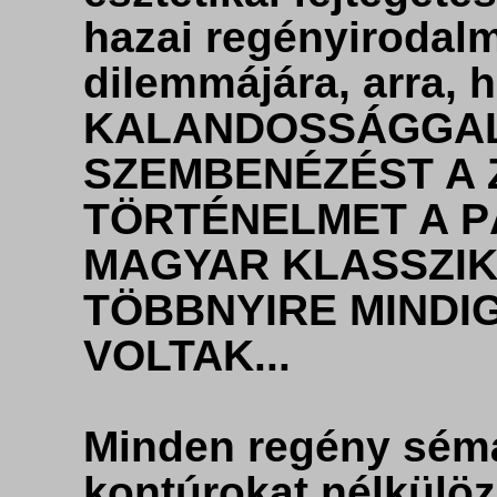
hazai regényirodal
dilemmájára, arra,
KALANDOSSÁGGAL
SZEMBENÉZÉST A 
TÖRTÉNELMET A 
MAGYAR KLASSZI
TÖBBNYIRE MINDI
VOLTAK...
Minden regény sémá
kontúrokat nélkülöz