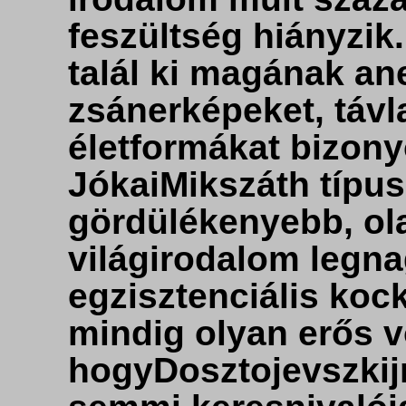
feszültség hiányzik..
talál ki magának an
zsánerképeket, távl
életformákat bizon
JókaiMikszáth típu
gördülékenyebb, ola
világirodalom legna
egzisztenciális kock
mindig olyan erős v
hogyDosztojevszkijn