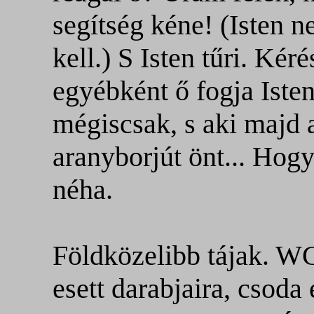
segítség kéne! (Isten 
kell.) S Isten tűri. Ké
egyébként ő fogja Isten
mégiscsak, s aki majd 
aranyborjút önt... Hog
néha.
Földközelibb tájak. W
esett darabjaira, csod