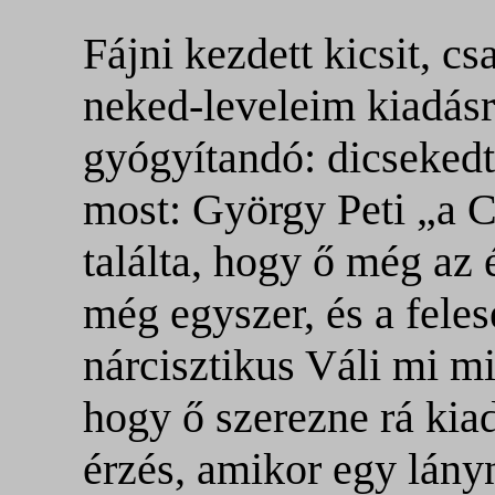
Fájni kezdett kicsit, 
neked-leveleim kiadásr
gyógyítandó: dicseked
most
:
György Peti „a C
találta, hogy ő még az é
még egyszer, és a feles
nárcisztikus Váli mi mi
hogy ő szerezne rá kiad
érzés, amikor egy lán