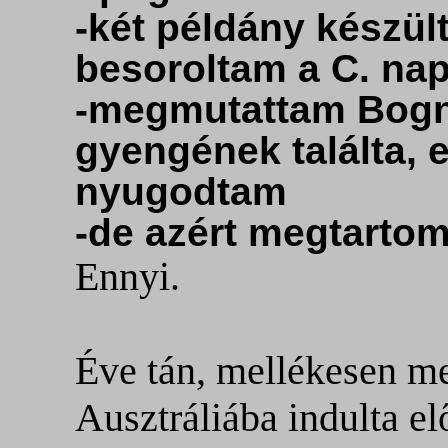
-két példány készült
besoroltam a C. na
-megmutattam Bogná
gyengének találta, 
nyugodtam
-de azért megtarto
Ennyi.
Éve tán, mellékesen m
Ausztráliába indulta el