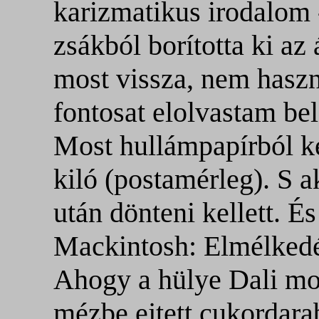
karizmatikus irodalom 
zsákból borította ki a
most vissza, nem hasz
fontosat elolvastam bel
Most hullámpapírból k
kiló (postamérleg). S 
után dönteni kellett. É
Mackintosh: Elmélkedé
Ahogy a hülye Dali mo
mézbe ejtett cukordara