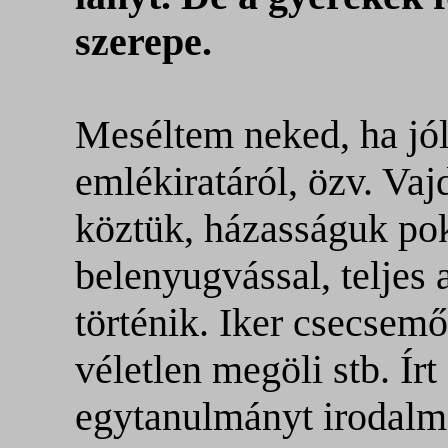
szerepe.
Meséltem neked, ha jó
emlékiratáról, özv. Vaj
köztük, házasságuk pok
belenyugvással, teljes 
történik. Iker csecsemő
véletlen megöli stb. Írt
egytanulmányt irodalm