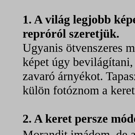
1. A világ legjobb kép
repróról szeretjük.
Ugyanis ötvenszeres m
képet úgy bevilágítani,
zavaró árnyékot. Tapas
külön fotóznom a keret
2. A keret persze módo
Morandit imádom, de 