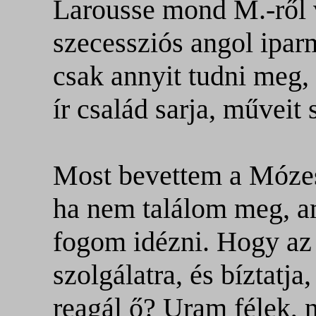
Larousse mond M.-ről v
szecessziós angol ipar
csak annyit tudni meg,
ír család sarja, műveit 
Most bevettem a Mózes 
ha nem találom meg, a
fogom idézni. Hogy az
szolgálatra, és bíztatja
reagál ő? Uram félek,