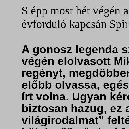
S épp most hét végén 
évforduló kapcsán Spir
A gonosz legenda sz
végén elolvasott Mi
regényt, megdöbben
előbb olvassa, egé
írt volna. Ugyan ké
biztosan hazug, ez 
világirodalmat” felt