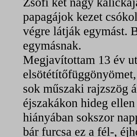
Zsófi két nagy kalická
papagájok kezet csóko
végre látják egymást. B
egymásnak.
Megjavítottam 13 év u
elsötétítőfüggönyömet,
sok műszaki rajzszög á
éjszakákon hideg ellen
hiányában sokszor napp
bár furcsa ez a fél-, éj