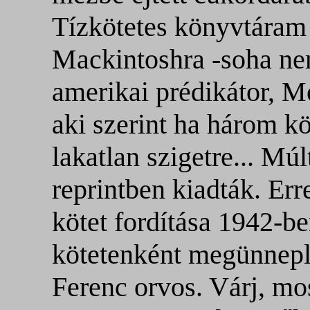
Tízkötetes könyvtáram 
Mackintoshra -soha nem
amerikai prédikátor, M
aki szerint ha három k
lakatlan szigetre... Mú
reprintben kiadták. Err
kötet fordítása 1942-be
kötetenként megünnepli
Ferenc orvos. Várj, m