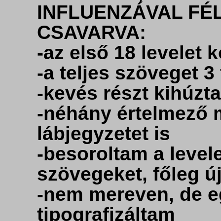
INFLUENZÁVAL F
CSAVARVA:
-az első 18 levelet
-a teljes szöveget 3
-kevés részt kihúzt
-néhány értelmező 
lábjegyzetet is
-besoroltam a level
szövegeket, főleg ú
-nem mereven, de 
tipografizáltam