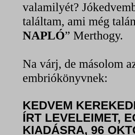
valamilyét? Jókedvembe
találtam, ami még talán
NAPLÓ
” Merthogy.
Na várj, de másolom az
embriókönyvnek:
KEDVEM KEREKEDE
ÍRT LEVELEIMET, 
KIADÁSRA, 96 OKT