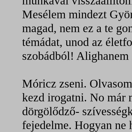
munkával visszaállítom 
Mesélem mindezt Györg
magad, nem ez a te gon
témádat, unod az életf
szobádból! Alighanem i
Móricz zseni. Olvasom 
kezd irogatni. No már
dörgölődző- szívességk
fejedelme. Hogyan ne 