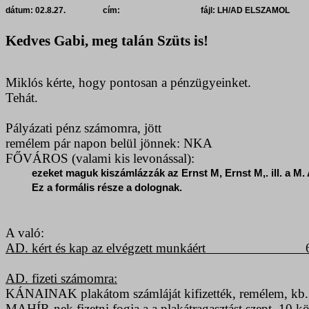
dátum: 02.8.27.
cím:
fájl: LH/AD ELSZAMOL
Kedves Gabi, meg talán Szüts is!
Miklós kérte, hogy pontosan a pénzügyeinket.
Tehát.
Pályázati pénz számomra, jött
remélem pár napon belül jönnek: NKA
FŐVÁROS
(valami kis levonással):
ezeket maguk kiszámlázzák az Ernst M, Ernst M,. ill. a M.
Ez a formális része a dolognak.
A való:
AD. kért és kap az elvégzett munkáért
AD. fizeti számomra:
KÁNAINAK plakátom számláját kifizették, remélem, kb.
MAHÍR-nek
fizetni fogja a
a
plakátragasztást szept. 10 kö