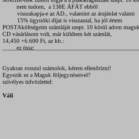
nem tudom,
a 138E ÁFÁT ebből
visszakapja-e az AD., valamint az árajánlat valami
15% ügynöki díjat is visszautal, ha jól értem
POSTAköltségeim
számláját szept. 10 körül adom magu
CD vásárlásom volt, már küldtem két számlát,
14,450 +6.600 Ft,
az kb.:
ez
össz
:
Gyakran rosszul számolok, kérem ellenőrizni!
Egyezik ez a Maguk följegyzéseivel?
szívélyes üdvözlettel:
Váli