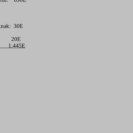
knak:
30E
20E
1.445E