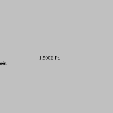
1.500E Ft.
ímén.