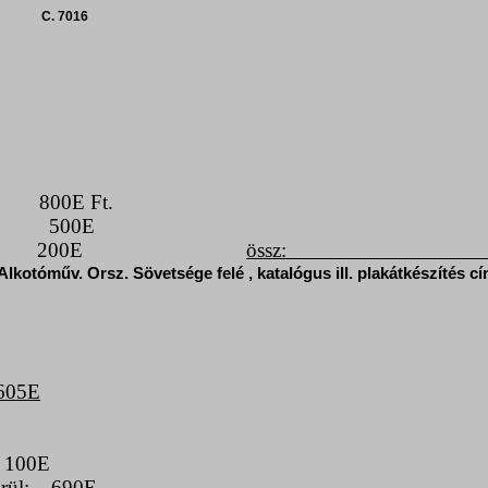
C. 7016
800E Ft.
500E
200E
össz
:
Alkotóműv
.
Orsz
.
Sövetsége
felé , katalógus ill. plakátkészítés c
605E
100E
rül:
690E