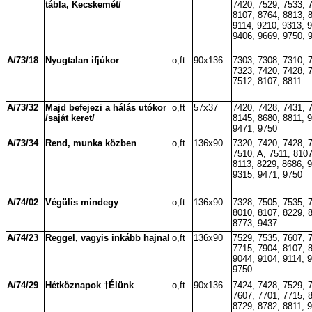
tábla, Kecskemét/
7420, 7529, 7533, 
8107, 8764, 8813, 
9114, 9210, 9313, 
9406, 9669, 9750, 
A/73/18
Nyugtalan ifjúkor
o,ft
90x136
7303, 7308, 7310, 
7323, 7420, 7428, 
7512, 8107, 8811
A/73/32
Majd befejezi a hálás utókor
o,ft
57x37
7420, 7428, 7431, 
/saját keret/
8145, 8680, 8811, 
9471, 9750
A/73/34
Rend, munka közben
o,ft
136x90
7320, 7420, 7428, 
7510, A, 7511, 8107
8113, 8229, 8686, 
9315, 9471, 9750
A/74/02
Végülis mindegy
o,ft
136x90
7328, 7505, 7535, 
8010, 8107, 8229, 
8773, 9437
A/74/23
Reggel, vagyis inkább hajnal
o,ft
136x90
7529, 7535, 7607, 
7715, 7904, 8107, 
9044, 9104, 9114, 
9750
A/74/29
Hétköznapok †Élünk
o,ft
90x136
7424, 7428, 7529, 
7607, 7701, 7715, 
8729, 8782, 8811, 