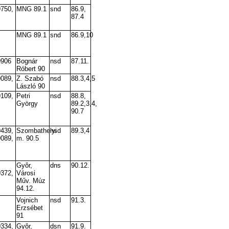
9750,
MNG 89.1
snd
86.9,
87.4
MNG 89.1
snd
86.9,10
9906
Bognár
nsd
87.11.
Róbert 90
9089,
Z. Szabó
nsd
88.3,4,5
László 90
9109,
Petri
nsd
88.8,
György
89.2,3,4,
90.7
9439,
Szombathelyi
nsd
89.3,4
9089,
m. 90.5
Gyôr,
dns
90.12.
9372,
Városi
Műv. Múz
94.12.
Vojnich
nsd
91.3.
Erzsébet
91
9334,
Gyôr,
dsn
91.9.