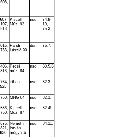
9608,
7607,
Kiscelli
nsd
74.9-
8107,
Múz. 92
10,
8813,
75.3
8016,
Pándi
dsn
76.7.
9733,
László 99.
8406,
Pécsi
nsd
80.5,6
8813,
múz. 84
8764,
itthon
nsd
82.3.
9525,
9750,
MNG 84
nsd
82.3.
8536,
Kiscelli
nsd
82.4!
9750,
Múz. 87
8676,
Németh
nsd
84.11.
8821,
István
9930,
műgyűjtő