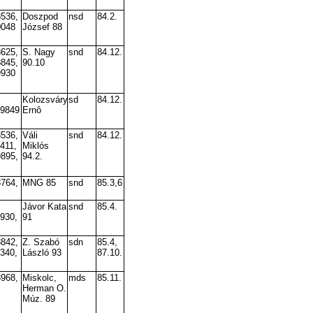
8536,
Doszpod
nsd
84.2.
0048
József 88
8625,
S. Nagy
snd
84.12.
8845,
90.10
9930
Kolozsváry
sd
84.12.
 9849
Ernô
8536,
Váli
snd
84.12.
411,
Miklós
9895,
94.2.
8764,
MNG 85
snd
85.3,6
Jávor Kata
snd
85.4.
9930,
91
8842,
Z. Szabó
sdn
85.4,
9340,
László 93
87.10.
8968,
Miskolc,
mds
85.11.
Herman O.
Múz. 89