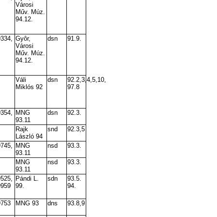
Városi
Műv. Múz.
94.12.
9334,
Gyôr,
dsn
91.9.
Városi
Műv. Múz.
94.12.
Váli
dsn
92.2,3,4,5,10,
Miklós 92
97.8
9354,
MNG
dsn
92.3.
93.11
Rajk
snd
92.3,5
László 94
9745,
MNG
nsd
93.3.
93.11
MNG
nsd
93.3.
93.11
9525,
Pándi L.
sdn
93.5.
9959
99.
94.
9753
MNG 93
dns
93.8,9