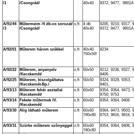
/1
/Csongrád/
40x40
9372, 9477,
9801A
A/91/44
Műtermeim /4 db-os sorozat/
o,ft
4 db
9205, 9210, 9317, 
/3
/Csongrád/
40x40
9372, 9477,
9801A
A/92/01
Műterem három székkel
o,ft
40x40
9234
†50x50!
A/92/22
Műterem, anyanyelv
o,ft
50x50
9212, 9236, 9327, 
/Kecskemét/
9406
A/92/25
Műterem, kiszolgáltatva
o,ft
50x50
9324, 9328, 9353,
/Kecskemét-Bp./
9401,
A/93/13
Műterem fehér asztallal
o,ft
60x60
9354, 9364, 9473, 
/Kecskemét/
9750, 9753
A/93/14
Fekete műtermek IV.
o,ft
60x60
9354, 9364, 9406
/Kecskemét/
A/93/30
Alig látható műterem
o,ft
60x60
9364, 9473, 9503, 
†80x80
9753, 9816, 9816, 
A/93/31
Szürke műterem szônyeggel
o,ft
60x60
9354, 9364, 9406, 
†80x80