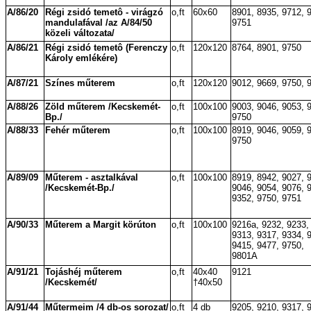
A/86/20
Régi zsidó temetô - virágzó
o,ft
60x60
8901, 8935, 9712, 
mandulafával /az A/84/50
9751
közeli változata/
A/86/21
Régi zsidó temetô (Ferenczy
o,ft
120x120
8764, 8901, 9750
Károly emlékére)
A/87/21
Színes műterem
o,ft
120x120
9012, 9669, 9750, 
A/88/26
Zöld műterem /Kecskemét-
o,ft
100x100
9003, 9046, 9053, 
Bp./
9750
A/88/33
Fehér műterem
o,ft
100x100
8919, 9046, 9059, 
9750
A/89/09
Műterem - asztalkával
o,ft
100x100
8919, 8942, 9027, 
/Kecskemét-Bp./
9046, 9054, 9076, 
9352, 9750, 9751
A/90/33
Műterem a Margit körúton
o,ft
100x100
9216a, 9232, 9233,
9313, 9317, 9334, 
9415, 9477, 9750,
9801A
A/91/21
Tojáshéj műterem
o,ft
40x40
9121
/Kecskemét/
†40x50
A/91/44
Műtermeim /4 db-os sorozat/
o,ft
4 db
9205, 9210, 9317, 