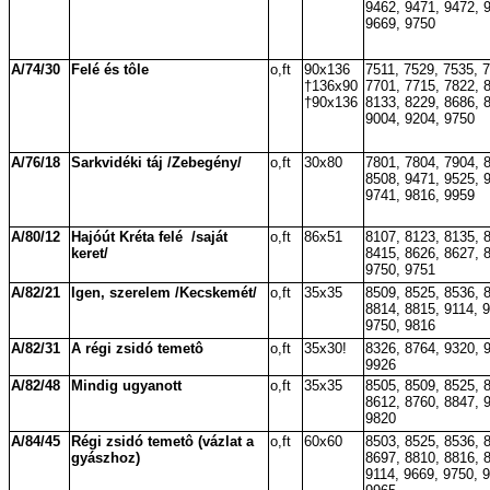
9462, 9471, 9472, 
9669, 9750
A/74/30
Felé és tôle
o,ft
90x136
7511, 7529, 7535, 
†136x90
7701, 7715, 7822, 
†90x136
8133, 8229, 8686, 
9004, 9204, 9750
A/76/18
Sarkvidéki táj /Zebegény/
o,ft
30x80
7801, 7804, 7904, 
8508, 9471, 9525, 
9741, 9816, 9959
A/80/12
Hajóút Kréta felé
/saját
o,ft
86x51
8107, 8123, 8135, 
keret/
8415, 8626, 8627, 
9750, 9751
A/82/21
Igen, szerelem /Kecskemét/
o,ft
35x35
8509, 8525, 8536, 
8814, 8815, 9114, 
9750, 9816
A/82/31
A régi zsidó temetô
o,ft
35x30!
8326, 8764, 9320, 
9926
A/82/48
Mindig ugyanott
o,ft
35x35
8505, 8509, 8525, 
8612, 8760, 8847, 
9820
A/84/45
Régi zsidó temetô (vázlat a
o,ft
60x60
8503, 8525, 8536, 
gyászhoz)
8697, 8810, 8816, 
9114, 9669, 9750, 