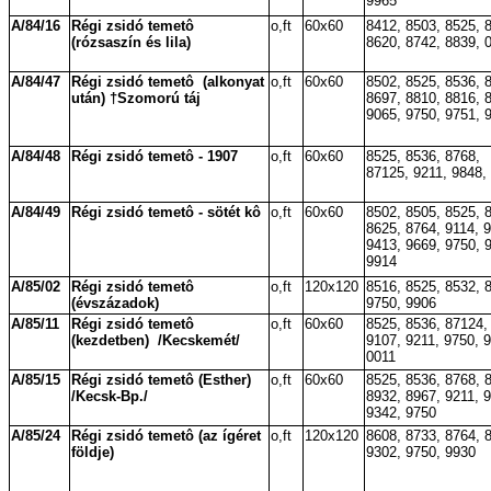
9965
A/84/16
Régi zsidó temetô
o,ft
60x60
8412, 8503, 8525, 
(rózsaszín és lila)
8620, 8742, 8839, 
A/84/47
Régi zsidó temetô
(alkonyat
o,ft
60x60
8502, 8525, 8536, 
után) †Szomorú táj
8697, 8810, 8816, 
9065, 9750, 9751, 
A/84/48
Régi zsidó temetô - 1907
o,ft
60x60
8525, 8536, 8768,
87125, 9211, 9848,
A/84/49
Régi zsidó temetô - sötét kô
o,ft
60x60
8502, 8505, 8525, 
8625, 8764, 9114, 9
9413, 9669, 9750, 
9914
A/85/02
Régi zsidó temetô
o,ft
120x120
8516, 8525, 8532, 
(évszázadok)
9750, 9906
A/85/11
Régi zsidó temetô
o,ft
60x60
8525, 8536, 87124,
(kezdetben)
/Kecskemét/
9107, 9211, 9750, 
0011
A/85/15
Régi zsidó temetô (Esther)
o,ft
60x60
8525, 8536, 8768, 
/Kecsk-Bp./
8932, 8967, 9211, 
9342, 9750
A/85/24
Régi zsidó temetô (az ígéret
o,ft
120x120
8608, 8733, 8764, 
földje)
9302, 9750, 9930