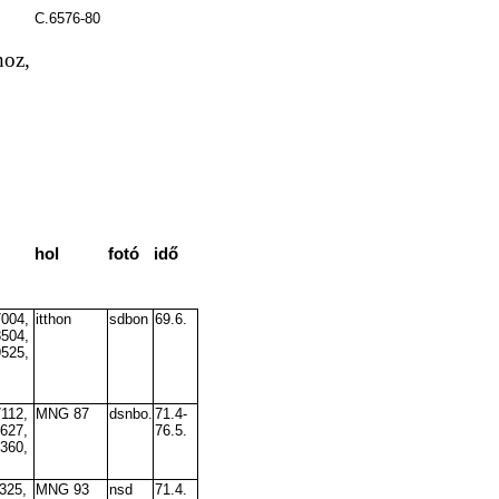
C.6576-80
hoz,
hol
fotó
idő
7004,
itthon
sdbon
69.6.
8504,
9525,
7112,
MNG 87
dsnbo.
71.4-
7627,
76.5.
9360,
325,
MNG 93
nsd
71.4.