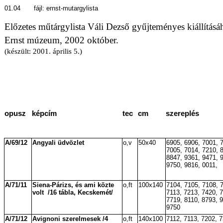
01.04
fájl: ernst-mutargylista
Előzetes műtárgylista Váli Dezső gyűjteményes kiállításá
Ernst múzeum, 2002 október.
(készült: 2001. április 5.)
opusz
képcím
tec
cm
szereplés
A/69/12
Angyali üdvözlet
o,v
50x40
6905, 6906, 7001, 
7005, 7014, 7210, 
8847, 9361, 9471, 
9750, 9816, 0011,
A/71/11
Siena-Párizs, és ami közte
o,ft
100x140
7104, 7105, 7108, 
volt
/16 tábla, Kecskemét/
7113, 7213, 7420, 
7719, 8110, 8793, 
9750
A/71/12
Avignoni szerelmesek /4
o,ft
140x100
7112, 7113, 7202, 7