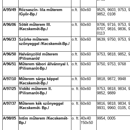
A/95/49
Rózsaszín- lila műterem
o.ft.
60x60
9525, 9603, 9753, 
/Gyôr-Bp./
9852, 0108
A/96/06
Sötét műterem III.
o.ft.
60x60
9706, 9716, 9753, 
/Kecskemét-Bp./
8707, 9816, 9836, 
0113
A/96/33
Szürke műterem
o.ft.
60x60
9639, 9750, 9753, 
szőnyeggel
/Kecskemét-Bp./
A/96/50
Halványzöld műterem
o.ft.
60x60
9753, 9818, 9852, 
/Pilismarót/
A/96/51
Műterem tábori állvánnyal I.
o.ft.
60x60
9750, 9753, 9768
/Pilismarót-Bp./
A/97/10
Műterem sárga képpel
o.ft.
60x60
9818, 9872, 9948
/Kecskemét-Bp./
A/97/25
Vidéki műterem II.
o. ft.
60x60
9753, 9818, 9834, 
/Pilismarót-Bp./
9852, 9889
A/97/37
Műterem kék szônyeggel
o. ft.
60x60
9816, 9818, 9834, 
/Kecskemét- Bp./
9931, 9960, 0105, 
A/98/05
Intím műterem /Kecskemét-
o. ft.
40x40
9954, 0005
Bp./
†50x50