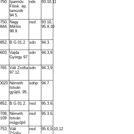
9750
Iparműv.
nds
93.10,11
Fôisk. ép.
tanszék
94.5.
9750,
Nagy
nsd
93.10,
9844,
Miklós
95.9,10
98.9.
9852,
B.G.01.2.
sdn
94.3.
9603,
Vajda
sdn
94.3,9
György 97
9765
Váli Zsófia
sdn
94.3,9
97.12.
 0020
Németh
sdnp
94.7.
István
gyűjtô. 95.
9852,
B.G.01.2.
nsd
95.3.6.
9708,
Németh
nsd
95.3.6.
0109
István
műgyűjtő
9753,
Váli
nsd
95.6,9,10,12
ZSófia