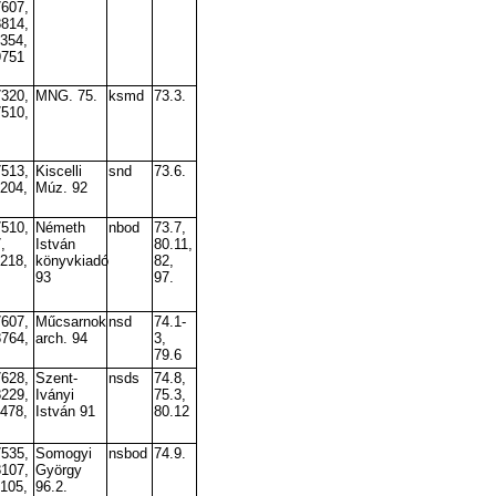
7607,
8814,
9354,
9751
7320,
MNG. 75.
ksmd
73.3.
7510,
7513,
Kiscelli
snd
73.6.
9204,
Múz. 92
7510,
Németh
nbod
73.7,
,
István
80.11,
9218,
könyvkiadó
82,
93
97.
7607,
Műcsarnok
nsd
74.1-
8764,
arch. 94
3,
79.6
7628,
Szent-
nsds
74.8,
8229,
Iványi
75.3,
9478,
István 91
80.12
7535,
Somogyi
nsbod
74.9.
8107,
György
9105,
96.2.