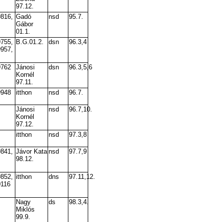
97.12.
9816,
Gadó
nsd
95.7.
Gábor
01.1.
9755,
B.G.01.2.
dsn
96.3,4
9957,
9762
Jánosi
dsn
96.3,5,6
Kornél
97.11.
9948
itthon
nsd
96.7.
Jánosi
nsd
96.7,10.
Kornél
97.12.
itthon
nsd
97.3,8
9841,
Jávor Kata
nsd
97.7,9
98.12.
9852,
itthon
dns
97.11,12.
0116
Nagy
ds
98.3,4.
Miklós
99.9.