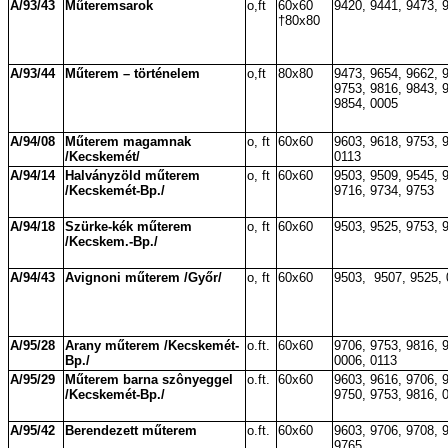
A/93/43
Műteremsarok
o,ft
60x60
9420, 9441, 9473, 
†80x80
A/93/44
Műterem – történelem
o,ft
80x80
9473, 9654, 9662, 
9753, 9816, 9843, 
9854, 0005
A/94/08
Műterem magamnak
o, ft
60x60
9603, 9618, 9753, 
/Kecskemét/
0113
A/94/14
Halványzöld műterem
o, ft
60x60
9503, 9509, 9545, 
/Kecskemét-Bp./
9716, 9734, 9753
A/94/18
Szürke-kék műterem
o, ft
60x60
9503, 9525, 9753, 
/Kecskem.-Bp./
A/94/43
Avignoni műterem /Győr/
o, ft
60x60
9503,
9507, 9525,
A/95/28
Arany műterem /Kecskemét-
o.ft.
60x60
9706, 9753, 9816, 
Bp./
0006, 0113
A/95/29
Műterem barna szônyeggel
o.ft.
60x60
9603, 9616, 9706, 
/Kecskemét-Bp./
9750, 9753, 9816, 
A/95/42
Berendezett műterem
o.ft.
60x60
9603, 9706, 9708, 
9765