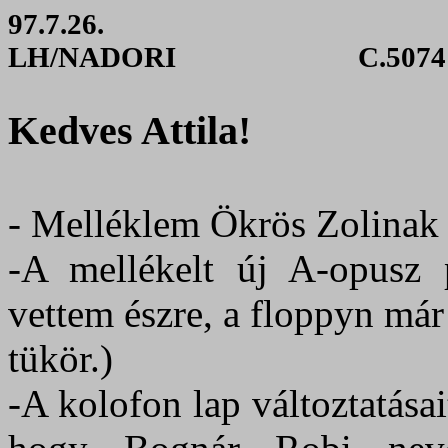
97.7.26.
LH/NADORI
C.5074
Kedves Attila!
‑ Melléklem Ökrös Zolinak 
‑A mellékelt új A-opusz 
vettem észre, a floppyn már
tükör.)
-A kolofon lap változtatása