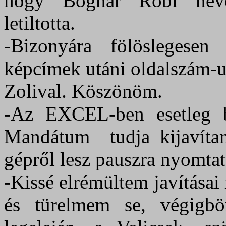
hogy Bognár Robi neve 
letiltotta.
-Bizonyára fölöslegesen
képcímek utáni oldalszám-u
Zolival. Köszönöm.
-Az EXCEL-ben esetleg b
Mandátum
tudja kijavíta
gépről lesz pauszra nyomtat
-Kissé elrémültem javítása
és türelmem se, végigbö