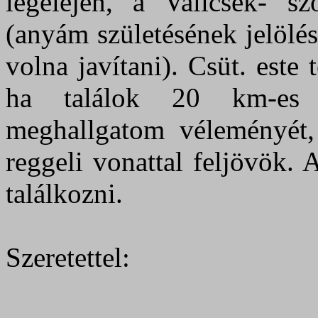
legelején, a Valicsek- s
(anyám születésének jelölé
volna javítani). Csüt. este
ha találok 20 km-es 
meghallgatom véleményét,
reggeli vonattal feljövök.
találkozni.
Szeretettel: