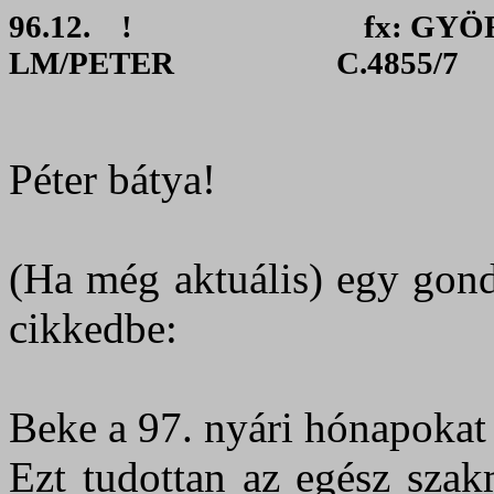
96.12.
!
fx: GYÖ
LM/PETER
C.4855/7
Péter bátya!
(Ha még aktuális) egy gond
cikkedbe:
Beke a 97. nyári hónapokat 
Ezt tudottan az egész szak