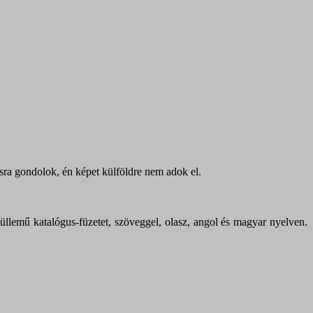
ásra gondolok, én képet külföldre nem adok el.
llemű katalógus-füzetet, szöveggel, olasz, angol és magyar nyelven.