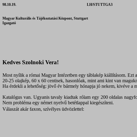
98.10.19.
LH/STUTTGA3
Magyar Kulturális és Tájékoztatási Központ, Stuttgart
Igazgató
Kedves Szolnoki Vera!
Most nyílik a római Magyar Intézetben egy táblakép kiállításom. Ezt 
20-25 olajkép, 60 x 60 centisek, hasonlóak, mint ami kint van magukn
Ha érdekli a lehetőség: jövő év bármely hónapja jó nekem, kivéve a má
Katalógus van. Ugyanis tavaly kiadtak rólam egy 200 oldalas nagyfo
Nem probléma egy német nyelvű betétlappal kiegészíteni.
Válaszát akár faxon
, szívélyes üdvözlettel: