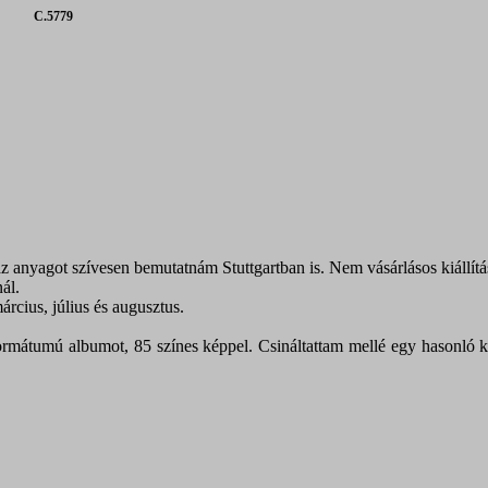
C.5779
az anyagot szívesen bemutatnám Stuttgartban is. Nem vásárlásos kiállít
ál.
rcius, július és augusztus.
rmátumú albumot, 85 színes képpel. Csináltattam mellé egy hasonló kü