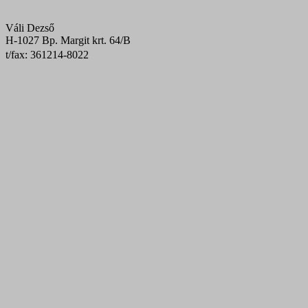
Váli Dezső
H-1027 Bp. Margit krt. 64/B
t/fax: 361
214-8022