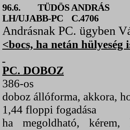
96.6.
TÜDÖS ANDRÁS
LH/UJABB-PC
C.4706
Andrásnak PC. ügyben Vál
<bocs, ha netán hülyeség is
PC. DOBOZ
386-os
doboz állóforma, akkora, h
1,44 floppi fogadása
ha megoldható, kérem,