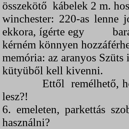
összekötő
kábelek 2 m. ho
winchester:
220-as lenne j
ekkora, ígérte egy
bar
kérném könnyen hozzáférhe
memória: az aranyos Szüts 
kütyüből kell kivenni.
Ettől
remélhető, h
lesz?!
6. emeleten, parkettás szob
használni?