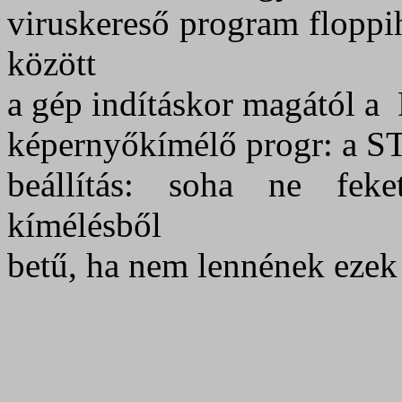
viruskereső program flop
között
a gép indításkor magától a
képernyőkímélő progr: a 
beállítás: soha ne feke
kímélésből
betű, ha nem lennének eze