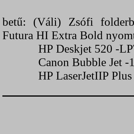
betű:
(Váli) Zsófi folder
Futura HI Extra Bold nyomt
HP Deskjet 520 -L
Canon Bubble Jet 
HP LaserJetIIP Plu