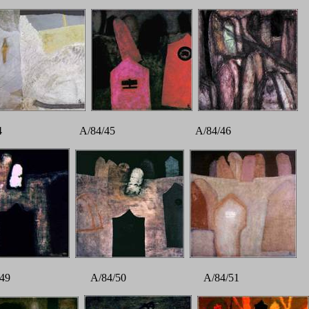
/44 A/84/45 A/84/46
/49 A/84/50 A/84/51