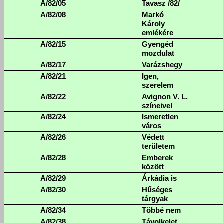
A/82/05
Tavasz /82/
A/82/08
Markó
Károly
emlékére
A/82/15
Gyengéd
mozdulat
A/82/17
Varázshegy
A/82/21
Igen,
szerelem
A/82/22
Avignon V. L.
színeivel
A/82/24
Ismeretlen
város
A/82/26
Védett
területem
A/82/28
Emberek
között
A/82/29
Árkádia is
A/82/30
Hűséges
tárgyak
A/82/34
Többé nem
A/82/38
Távolkelet