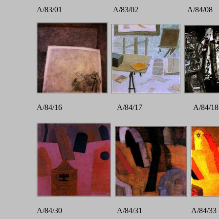
A/83/01 A/83/02 A/84/0
A/84/16 A/84/17 A/84
A/84/30 A/84/31 A/84