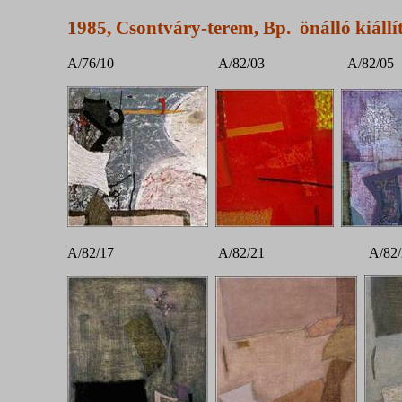
1985, Csontváry-terem, Bp. önálló kiállí
A/76/10 A/82/03 A/82/
A/82/17 A/82/21 A/82