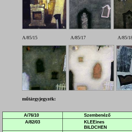
A/85/15 A/85/17 A/85/
műtárgyjegyzék: utcai pla
A/76/10
Szembenéző
A/82/03
KLEEines
BILDCHEN