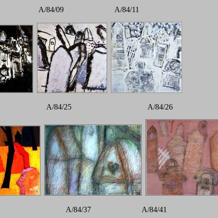
8 A/84/09 A/84/11
/18 A/84/25 A/84/26
/33 A/84/37 A/84/41