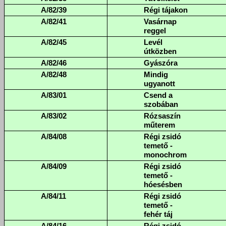
A/82/39
Régi tájakon
A/82/41
Vasárnap
reggel
A/82/45
Levél
útközben
A/82/46
Gyászóra
A/82/48
Mindig
ugyanott
A/83/01
Csend a
szobában
A/83/02
Rózsaszín
műterem
A/84/08
Régi zsidó
temető -
monochrom
A/84/09
Régi zsidó
temető -
hóesésben
A/84/11
Régi zsidó
temető -
fehér táj