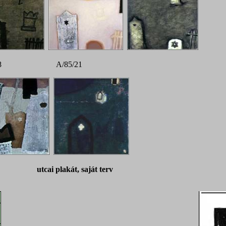
18 A/85/21
kát, saját terv