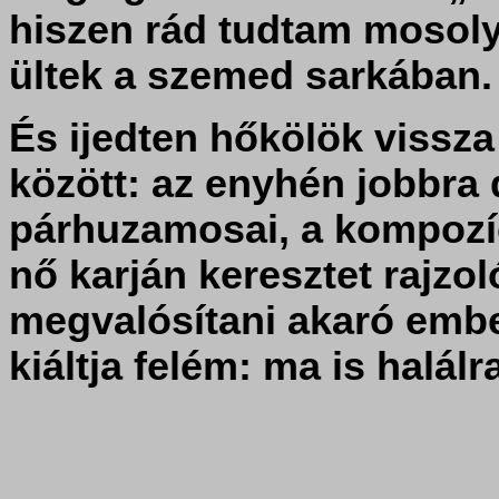
hiszen rád tudtam mosol
ültek a szemed sarkában.
És ijedten hőkölök vissza 
között: az enyhén jobbra 
párhuzamosai, a kompozíci
nő karján keresztet rajzo
megvalósítani akaró emb
kiáltja felém: ma is halálra 