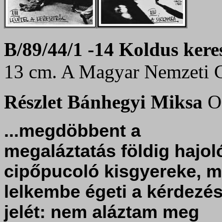
B/89/44/1 -14 Koldus keres
13 cm. A Magyar Nemzeti Ga
Részlet Bánhegyi Miksa
O
...megdöbbent a
megaláztatás földig hajol
cipőpucoló kisgyereke, m
lelkembe égeti a kérdezé
jelét: nem aláztam meg