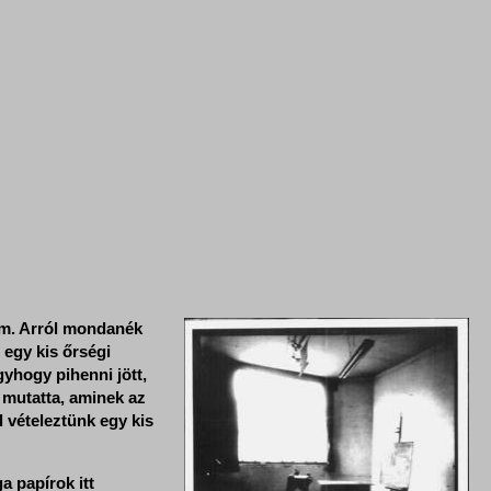
sam. Arról mondanék
 egy kis őrségi
gyhogy pihenni jött,
 mutatta, aminek az
 vételeztünk egy kis
a papírok itt