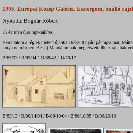
1995. Európai Közép Galéria, Esztergom, önálló rajzk
Nyitotta: Bognár Róbert
25 év után újra rajzkiállítás.
Bemutatom a régiek mellett újabban készült nyári pácrajzaimat, Mátra
kutya nem ismeri. Az Új Mandátumnak megtetszett, illusztráltatták vel
B/65/03 / B/65/04 / B/68/42 / B/70/17
B/83/13 / B/86/14/04 / B/86/18/04 / B/86/18/05 / B/86/20/10