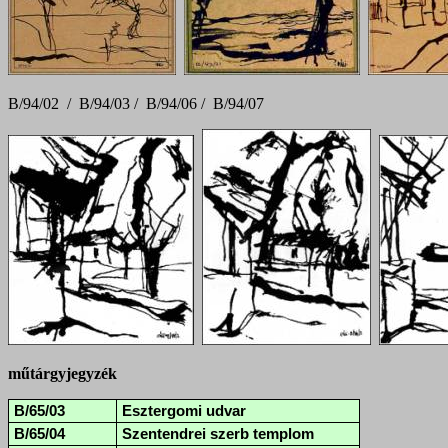
B/94/02 / B/94/03 / B/94/06 / B/94/07
műtárgyjegyzék
B/65/03
Esztergomi udvar
B/65/04
Szentendrei szerb templom