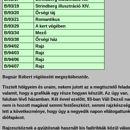
B/93/19
Strindberg illusztráció XIV.
B/93/20
Őrségi táj
B/93/21
Romantikus
B/93/29
A kert végében
B/93/34
Mező
B/93/38
Őrségi ház
B/94/02
Rajz
B/94/03
Rajz
B/94/06
Rajz
B/94/07
Rajz
Bognár Róbert rögtönzött megnyitóbeszéde.
Tisztelt hölgyeim és uraim, nekem jutott az a megtisztelő fela
valamit, hogy a grafikák egy része hogyan készült. Az úgy van,
faluban lévő házamban. Két évvel ezelőtt, 93-ban Váli Dezső na
nem is hozott magával semmi festőeszközt, semmi rajzkészséget
lett a következménye, hogy úgy a negyedik napon ellátogattunk 
diófapácot.
Rajzeszköznek a gyújtósnak használt kis fadiribkák közül válasz