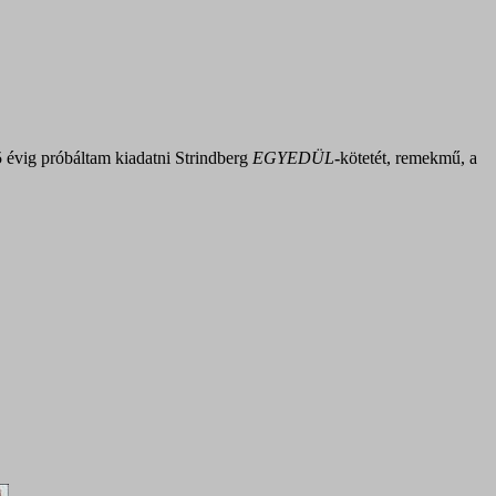
5 évig próbáltam kiadatni Strindberg
EGYEDÜL
-
kötetét, remekmű, a