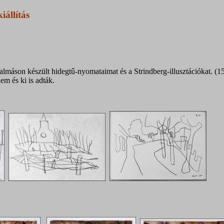
iállítás
almáson készült hidegtű-nyomataimat és a Strindberg-illusztációkat. (1
em és ki is adták.