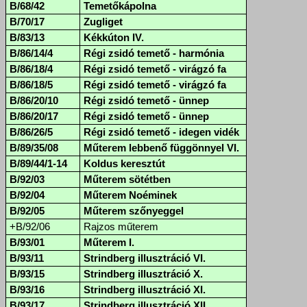
B/68/42
Temetőkápolna
B/70/17
Zugliget
B/83/13
Kékkúton IV.
B/86/14/4
Régi zsidó temető - harmónia
B/86/18/4
Régi zsidó temető - virágzó fa
B/86/18/5
Régi zsidó temető - virágzó fa
B/86/20/10
Régi zsidó temető - ünnep
B/86/20/17
Régi zsidó temető - ünnep
B/86/26/5
Régi zsidó temető - idegen vidék
B/89/35/08
Műterem lebbenő függönnyel VI.
B/89/44/1-14
Koldus keresztút
B/92/03
Műterem sötétben
B/92/04
Műterem Noéminek
B/92/05
Műterem szőnyeggel
+B/92/06
Rajzos műterem
B/93/01
Műterem I.
B/93/11
Strindberg illusztráció VI.
B/93/15
Strindberg illusztráció X.
B/93/16
Strindberg illusztráció XI.
B/93/17
Strindberg illusztráció XII.