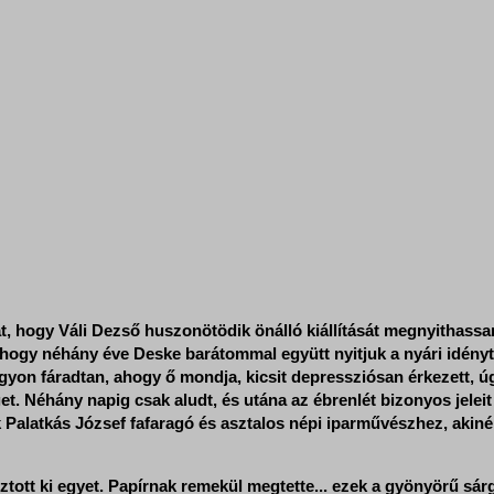
dat, hogy Váli Dezső huszonötödik önálló kiállítását megnyithas
 hogy néhány éve Deske barátommal együtt nyitjuk a nyári idényt
gyon fáradtan, ahogy ő mondja, kicsit depressziósan érkezett, ú
. Néhány napig csak aludt, és utána az ébrenlét bizonyos jeleit
Palatkás József fafaragó és asztalos népi iparművészhez, akinél
tott ki egyet. Papírnak remekül megtette... ezek a gyönyörű sárg