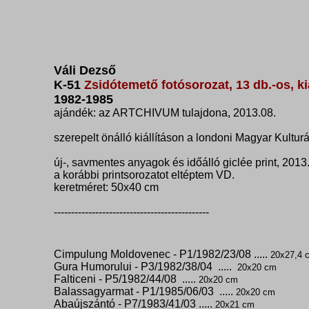
Váli Dezső
K-51
Zsidótemető fotósorozat, 13 db.-os, ki
1982-1985
ajándék: az ARTCHIVUM tulajdona, 2013.08.
szerepelt önálló kiállításon a londoni Magyar Kulturá
új-, savmentes anyagok és időálló giclée print, 2013.
a korábbi printsorozatot eltéptem VD.
keretméret: 50x40 cm
---------------------------------------------
Cimpulung Moldovenec - P1/1982/23/08 .....
20x27,4 
Gura Humorului - P3/1982/38/04 .....
20x20 cm
Falticeni - P5/1982/44/08 .....
20x20 cm
Balassagyarmat - P1/1985/06/03 .....
20x20 cm
Abaújszántó - P7/1983/41/03 .....
20x21 cm