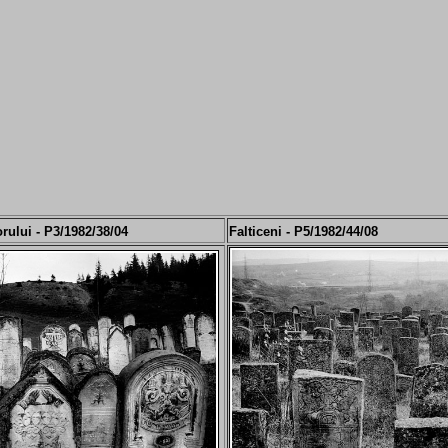
ului - P3/
19
82/38/04
Falticeni - P5/
19
82/44/08