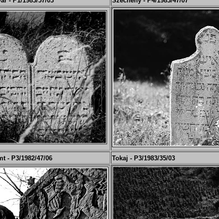
ár - P1/
19
83/57/03
Széchény - P4/
19
83/47/07
t - P3/
19
82/47/06
Tokaj - P3/
19
83/35/03