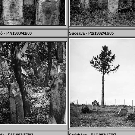
ó - P7/
19
83/41/03
Suceava - P2/
19
82/43/05