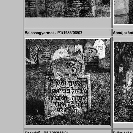
Balassagyarmat - P1/
19
85/06/03
Abaújszánt