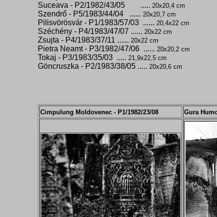
Suceava - P2/1982/43/05 .....
20x20,4 cm
Szendrő - P5/1983/44/04 ......
20x20,7 cm
Pilisvörösvár - P1/1983/57/03 ......
20,4x22 cm
Széchény - P4/1983/47/07 ......
20x22 cm
Zsujta - P4/1983/37/11 ......
20x22 cm
Pietra Neamt - P3/1982/47/06 ......
20x20,2 cm
Tokaj - P3/1983/35/03 .....
21,9x22,5 cm
Göncruszka - P2/1983/38/05 .....
20x20,6 cm
Cimpulung Moldovenec - P1/1982/23/08
Gura Humor