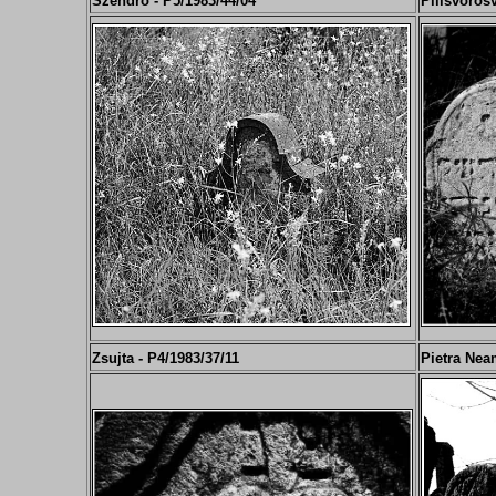
Szendrő - P5/
19
83/44/04
Pilisvörösv
Zsujta - P4/
19
83/37/11
Pietra Neam