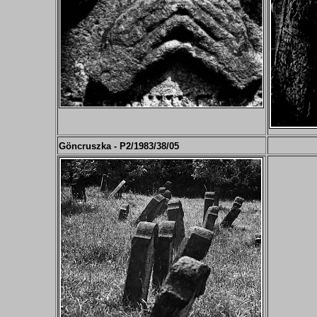
Göncruszka - P2/
19
83/38/05