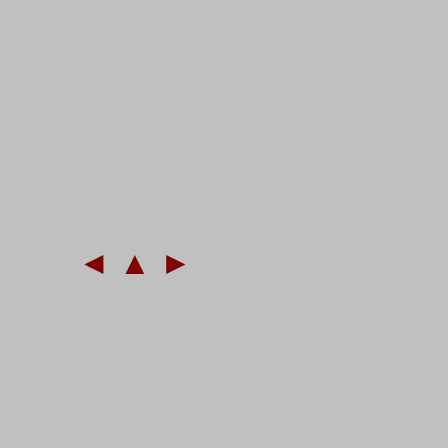
◄
▲
►