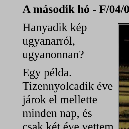
A második hó - F/04/
Hanyadik kép
ugyanarról,
ugyanonnan?
Egy példa.
Tizennyolcadik éve
járok el mellette
minden nap, és
csak két éve vettem