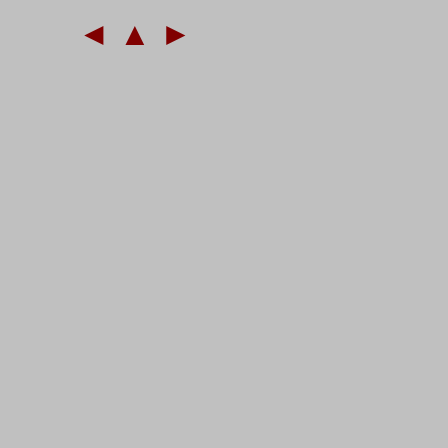
◄
▲
►