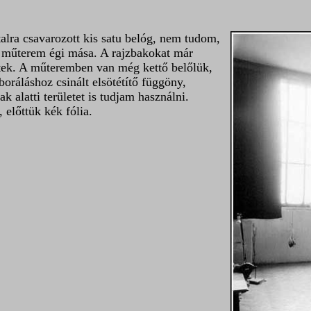
alra csavarozott kis satu belóg, nem tudom,
a műterem égi mása. A rajzbakokat már
estek. A műteremben van még kettő belőlük,
oráláshoz csinált elsötétítő függöny,
 alatti területet is tudjam használni.
 előttük kék fólia.