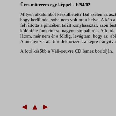
Üres műterem egy képpel - F/94/02
Milyen alkalomból készülhetett? Bal szélen az aszt
hogy kerül oda, soha nem volt ott a helye. A kép 
felváltotta a pincében talált konyhaasztal, azon f
különféle funkciókra, nagyon strapabírók. A fotólab
látom, már nem ér a földig, levágtam, hogy az ablak
A mennyezet alatti reflektorizzók a képre irányítva,
A fotó később a Váli-oeuvre CD lemez borítóján.
◄
▲
►