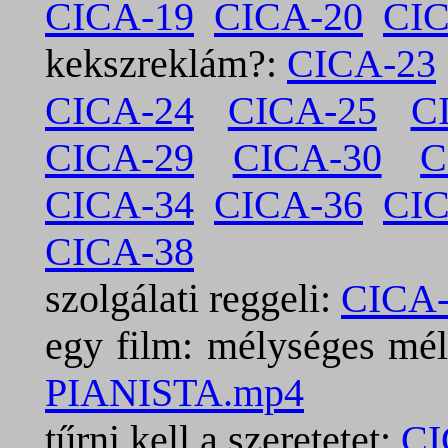
CICA-19
CICA-20
CIC
kekszreklám?:
CICA-23
CICA-24
CICA-25
C
CICA-29
CICA-30
C
CICA-34
CICA-36
CIC
CICA-38
szolgálati reggeli:
CICA-
egy film: mélységes mé
PIANISTA.mp4
tűrni kell a szeretetet:
CI