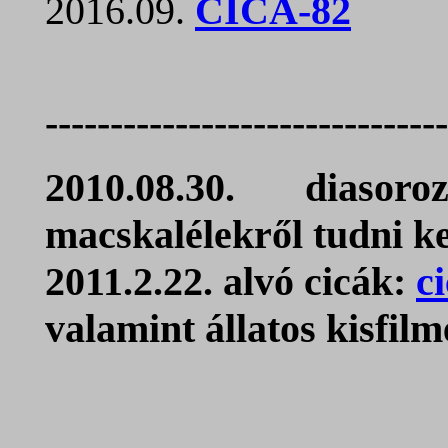
2016.09.
CICA-82
------------------------------
2010.08.30. diaso
macskalélekről tudni ke
2011.2.22. alvó cicák:
c
valamint állatos kisfil