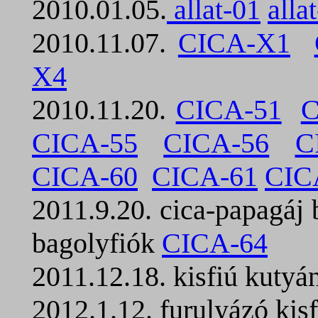
2010.01.05.
allat-01
alla
2010.11.07.
CICA-X1
X4
2010.11.20.
CICA-51
C
CICA-55
CICA-56
C
CICA-60
CICA-61
CIC
2011.9.20. cica-papagáj
bagolyfiók
CICA-64
2011.12.18. kisfiú kutyá
2012.1.12. furulyázó kisf