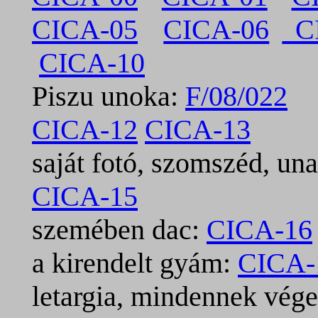
CICA-05
CICA-06
CI
CICA-10
Piszu unoka:
F/08/022
CICA-12
CICA-13
saját fotó, szomszéd, un
CICA-15
szemében dac:
CICA-16
a kirendelt gyám:
CICA-
letargia, mindennek vég