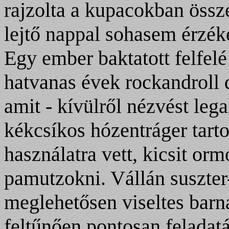
rajzolta a kupacokban össz
lejtő nappal sohasem érzék
Egy ember baktatott felfelé
hatvanas évek rockandroll d
amit - kívülről nézvést lega
kékcsíkos hózentráger tarto
használatra vett, kicsit orm
pamutzokni. Vállán suszter
meglehetősen viseltes barn
feltűnően pontosan feladatá