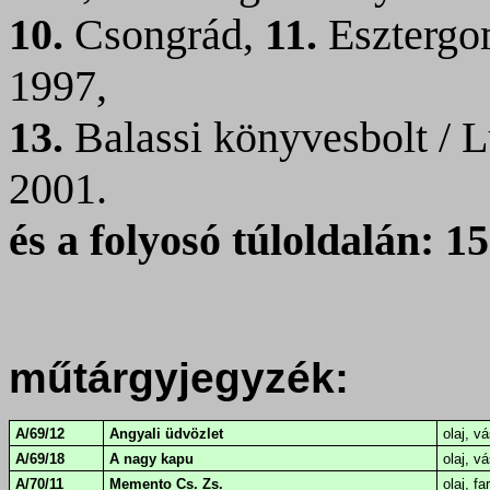
10.
Csongrád,
11.
Esztergo
1997,
13.
Balassi könyvesbolt / 
2001.
és a folyosó túloldalán:
15
műtárgyjegyzék:
A/69/12
Angyali üdvözlet
olaj, v
A/69/18
A nagy kapu
olaj, v
A/70/11
Memento Cs. Zs.
olaj, fa