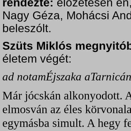
rendezte:
előzetesen én,
Nagy Géza, Mohácsi Andr
beleszólt.
Szüts Miklós megnyitó
életem végét:
ad notamÉjszaka aTarnicá
Már jócskán alkonyodott. A 
elmosván az éles körvonala
egymásba simult. A hegy f