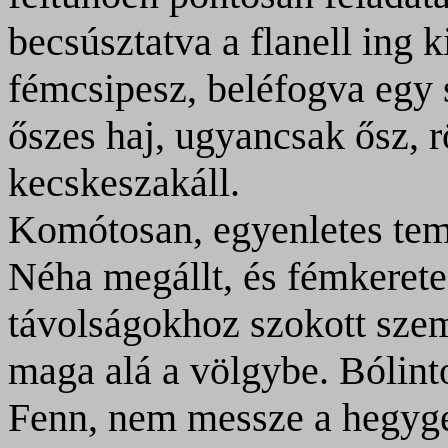
becsúsztatva a flanell ing
fémcsipesz, beléfogva egy s
őszes haj, ugyancsak ősz, r
kecskeszakáll.
Komótosan, egyenletes temp
Néha megállt, és fémkeret
távolságokhoz szokott szem
maga alá a völgybe. Bólintot
Fenn, nem messze a hegyger