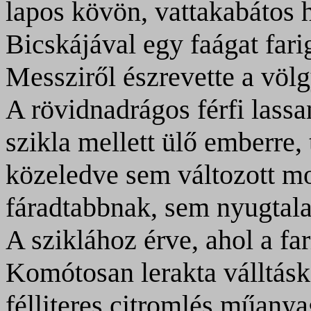
lapos kövön, vattakabátos 
Bicskájával egy faágat farig
Messziről észrevette a völg
A rövidnadrágos férfi lassa
szikla mellett ülő emberre,
közeledve sem változott m
fáradtabbnak, sem nyugtal
A sziklához érve, ahol a fa
Komótosan lerakta válltáská
félliteres citromlés műanya