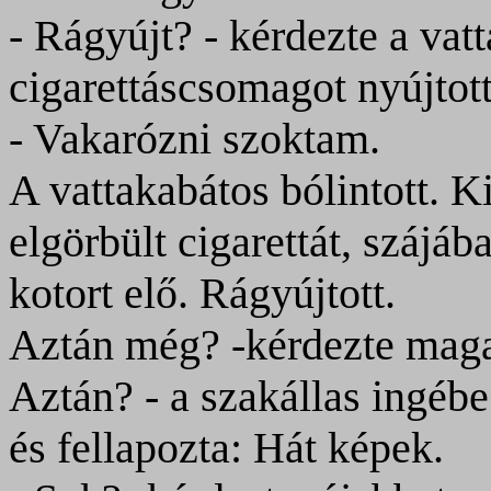
- Rágyújt? - kérdezte a vat
cigarettáscsomagot nyújtott
- Vakarózni szoktam.
A vattakabátos bólintott. K
elgörbült cigarettát, szájába
kotort elő.
Rágyújtott
.
Aztán még? -kérdezte maga 
Aztán? - a szakállas ingébe
és fellapozta: Hát képek.