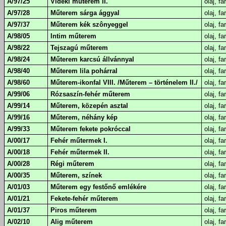
A/97/25
Vidéki műterem II.
olaj, fa
A/97/28
Műterem sárga ággyal
olaj, fa
A/97/37
Műterem kék szônyeggel
olaj, fa
A/98/05
Intim műterem
olaj, fa
A/98/22
Tejszagú műterem
olaj, fa
A/98/24
Műterem karcsú állvánnyal
olaj, fa
A/98/40
Műterem lila pohárral
olaj, fa
A/98/60
Műterem-ikonfal VIII. /Műterem – történelem II./
olaj, fa
A/99/06
Rózsaszín-fehér műterem
olaj, fa
A/99/14
Műterem, közepén asztal
olaj, fa
A/99/16
Műterem, néhány kép
olaj, fa
A/99/33
Műterem fekete pokróccal
olaj, fa
A/00/17
Fehér műtermek I.
olaj, fa
A/00/18
Fehér műtermek II.
olaj, fa
A/00/28
Régi műterem
olaj, fa
A/00/35
Műterem, színek
olaj, fa
A/01/03
Műterem egy festőnő emlékére
olaj, fa
A/01/21
Fekete-fehér műterem
olaj, fa
A/01/37
Piros műterem
olaj, fa
A/02/10
Alig műterem
olaj, fa