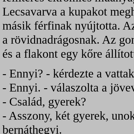
Lecsavarva a kupakot megh
másik férfinak nyújtotta. Az
a rövidnadrágosnak. Az gon
és a flakont egy kőre állítot
- Ennyi? - kérdezte a vatta
- Ennyi. - válaszolta a jöve
- Család, gyerek?
- Asszony, két gyerek, uno
bernáthegyi.