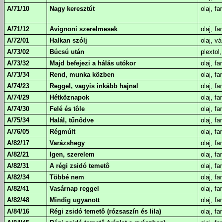
A/71/10
Nagy keresztút
olaj, fa
A/71/12
Avignoni szerelmesek
olaj, fa
A/72/01
Halkan szólj
olaj, v
A/73/02
Búcsú után
plextol,
A/73/32
Majd befejezi a hálás utókor
olaj, fa
A/73/34
Rend, munka közben
olaj, fa
A/74/23
Reggel, vagyis inkább hajnal
olaj, fa
A/74/29
Hétköznapok
olaj, fa
A/74/30
Felé és tôle
olaj, fa
A/75/34
Halál, tűnôdve
olaj, fa
A/76/05
Régmúlt
olaj, fa
A/82/17
Varázshegy
olaj, fa
A/82/21
Igen, szerelem
olaj, fa
A/82/31
A régi zsidó temetô
olaj, fa
A/82/34
Többé nem
olaj, fa
A/82/41
Vasárnap reggel
olaj, fa
A/82/48
Mindig ugyanott
olaj, fa
A/84/16
Régi zsidó temetô (rózsaszín és lila)
olaj, fa