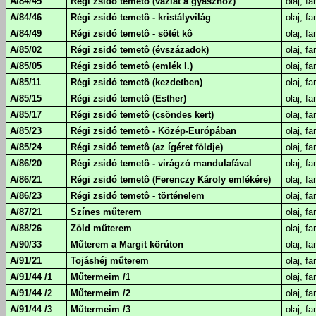
A/84/45
Régi zsidó temetô (vázlat a gyászhoz)
olaj, fa
A/84/46
Régi zsidó temetô - kristályvilág
olaj, fa
A/84/49
Régi zsidó temetô - sötét kô
olaj, fa
A/85/02
Régi zsidó temetô (évszázadok)
olaj, fa
A/85/05
Régi zsidó temetô (emlék I.)
olaj, fa
A/85/11
Régi zsidó temetô (kezdetben)
olaj, fa
A/85/15
Régi zsidó temetô (Esther)
olaj, fa
A/85/17
Régi zsidó temetô (csöndes kert)
olaj, fa
A/85/23
Régi zsidó temetô - Közép-Európában
olaj, fa
A/85/24
Régi zsidó temetô (az ígéret földje)
olaj, fa
A/86/20
Régi zsidó temetô - virágzó mandulafával
olaj, fa
A/86/21
Régi zsidó temetô (Ferenczy Károly emlékére)
olaj, fa
A/86/23
Régi zsidó temetô - történelem
olaj, fa
A/87/21
Színes műterem
olaj, fa
A/88/26
Zöld műterem
olaj, fa
A/90/33
Műterem a Margit körúton
olaj, fa
A/91/21
Tojáshéj műterem
olaj, fa
A/91/44 /1
Műtermeim /1
olaj, fa
A/91/44 /2
Műtermeim /2
olaj, fa
A/91/44 /3
Műtermeim /3
olaj, fa