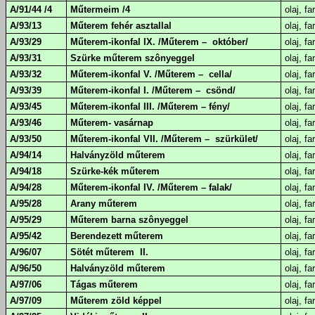
A/91/44 /4
Műtermeim /4
olaj, fa
A/93/13
Műterem fehér asztallal
olaj, fa
A/93/29
Műterem-ikonfal IX. /Műterem – október/
olaj, fa
A/93/31
Szürke műterem szônyeggel
olaj, fa
A/93/32
Műterem-ikonfal V. /Műterem – cella/
olaj, fa
A/93/39
Műterem-ikonfal I. /Műterem – csönd/
olaj, fa
A/93/45
Műterem-ikonfal III. /Műterem – fény/
olaj, fa
A/93/46
Műterem- vasárnap
olaj, fa
A/93/50
Műterem-ikonfal VII. /Műterem – szürkület/
olaj, fa
A/94/14
Halványzöld műterem
olaj, fa
A/94/18
Szürke-kék műterem
olaj, fa
A/94/28
Műterem-ikonfal IV. /Műterem – falak/
olaj, fa
A/95/28
Arany műterem
olaj, fa
A/95/29
Műterem barna szônyeggel
olaj, fa
A/95/42
Berendezett műterem
olaj, fa
A/96/07
Sötét műterem II.
olaj, fa
A/96/50
Halványzöld műterem
olaj, fa
A/97/06
Tágas műterem
olaj, fa
A/97/09
Műterem zöld képpel
olaj, fa