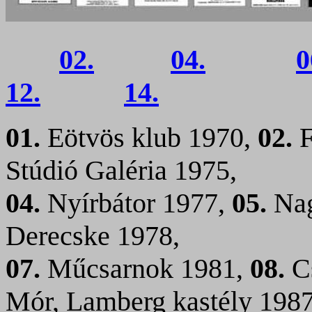
02.
04.
0
12.
14.
01.
Eötvös klub 1970,
02.
F
Stúdió Galéria 1975,
04.
Nyírbátor 1977,
05.
Nag
Derecske 1978,
07.
Műcsarnok 1981,
08.
Cs
Mór, Lamberg kastély 1987