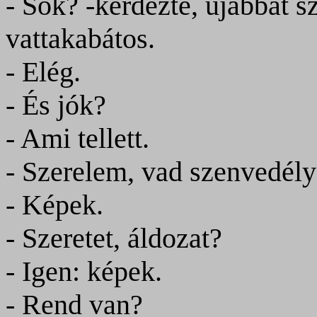
- Sok? -kérdezte, újabbat s
vattakabátos.
- Elég.
- És jók?
- Ami tellett.
- Szerelem, vad szenvedél
- Képek.
- Szeretet, áldozat?
- Igen: képek.
- Rend van?