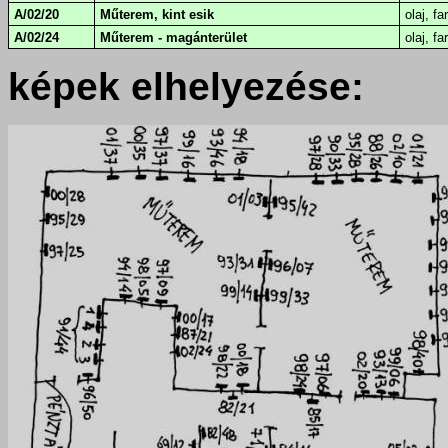
A/02/20
Műterem, kint esik
olaj, fa
A/02/24
Műterem - magánterület
olaj, fa
képek elhelyezése: