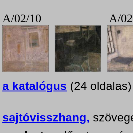
A/02/10 A/02
a katalógus
(24 oldalas)
sajtóvisszhang,
szövegek