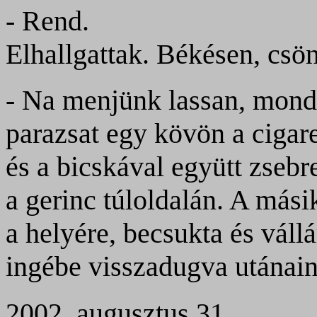
- Rend.
Elhallgattak. Békésen, csö
- Na menjünk lassan, mondt
parazsat egy kövön a cigare
és a bicskával együtt zsebre
a gerinc túloldalán. A más
a helyére, becsukta és vállá
ingébe visszadugva utánain
2002. augusztus 31.