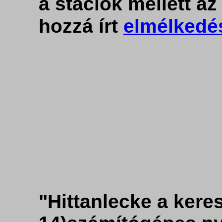
a stációk mellett a
hozzá írt
elmélkedé
"Hittanlecke a keres