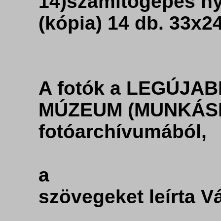
14)számítógépes ny
A fotók a LEGÚJA
MÚZEUM (MUNKÁS
fotóarchívumából,
a

szövegeket leírta Vá