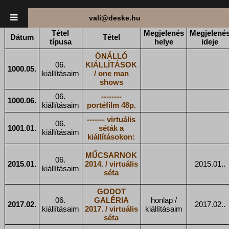
vali@deske.hu
Tétel
Megjelenés
Megjelené
Dátum
Tétel
típusa
helye
ideje
ÖNÁLLÓ
06.
KIÁLLÍTÁSOK
1000.05.
kiállításaim
/ one man
shows
06.
--------
1000.06.
kiállításaim
portéfilm 48p.
------- virtuális
06.
1001.01.
séták a
kiállításaim
kiállításokon:
MŰCSARNOK
06.
2015.01.
2014. / virtuális
2015.01..
kiállításaim
séta
GODOT
06.
GALÉRIA
honlap /
2017.02.
2017.02..
kiállításaim
2017. / virtuális
kiállításaim
séta