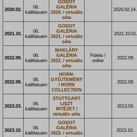
GODOT
06.
GALÉRIA
2020.02.
2020.02.14.
kiállításaim
2020. / virtuális
séta
GODOT
06.
GALÉRIA
2021.10.
2021.10.01
kiállításaim
2021. / virtuális
séta
MAKLÁRY
06.
GALÉRIA
Fidelio /
2022.09.
2022.09.
kiállításaim
2022. / virtuális
online
séta
HORN-
06.
GYŰJTEMÉNY
2022.09.
2022.09.
kiállításaim
/ HORN
COLLECTION
STUTTGART
06.
LISZT
2023.03.
2013.03.
kiállításaim
INTÉZET /
virtuális séta
GODOT
06.
GALÉRIA
2023.10.
2023.10..
kiállításaim
2023. / virtuális