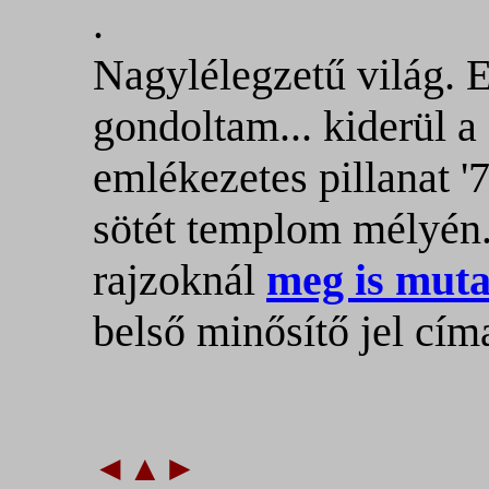
.
Nagylélegzetű világ. E
gondoltam... kiderül a
emlékezetes pillanat 
sötét templom mélyén.
rajzoknál
meg is mut
belső minősítő jel cí
◄
▲
►