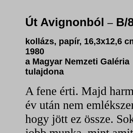
Út Avignonból
B/8
–
kollázs, papír, 16,3x12,6 c
1980
a Magyar Nemzeti Galéria
tulajdona
A fene érti. Majd har
év után nem emléksze
hogy jött ez össze. So
jobb munka, mint amit