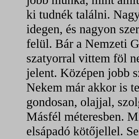
ki tudnék találni. Nag
idegen, és nagyon szer
felül. Bár a Nemzeti Ga
szatyorral vittem föl 
jelent. Középen jobb s
Nekem már akkor is tet
gondosan, olajjal, szo
Másfél méteresben. Mi
elsápadó kötőjellel. 