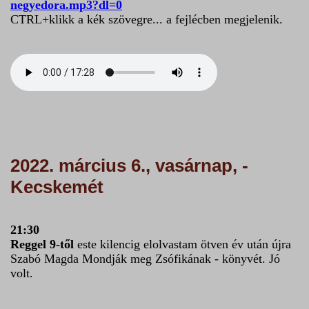
negyedora.mp3?dl=0
CTRL+klikk a kék szövegre... a fejlécben megjelenik.
2022. március 6., vasárnap, -
Kecskemét
21:30
Reggel 9-től
este kilencig elolvastam ötven év után újra
Szabó Magda Mondják meg Zsófikának - könyvét. Jó
volt.