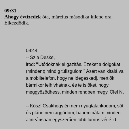
09:31
Ahogy évtizedek
óta, március másodika kilenc óra.
Elkezdődik.
08:44
-- Szia Deske,
írod:
"
Utódoknak eligazítás. Ezeket a dolgokat
(mindent) mindig túlizgulom." Azért van kitalálva
a mobiltelefon, hogy ne idegeskedj, mert ők
bármikor felhívhatnak, és te is őket, hogy
meggyőződhess, minden rendben megy. Ölel N.
-- Kösz! Csakhogy én nem nyugtalankodom, sőt
és pláne nem aggódom, hanem nálam minden
alineárisban egyszerűen több turnus vécé. d.