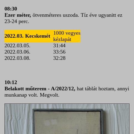
08:30
Ezer méter,
ötvenméteres uszoda. Tíz éve ugyanitt ez
23-24 perc.
1000 vegyes
2022.03. Kecskemét
kézlapát
2022.03.05.
31:44
2022.03.06.
33:56
2022.03.08.
32:28
10:12
Belakott műterem - A/2022/12,
hat táblát hoztam, annyi
munkanap volt. Megvolt.