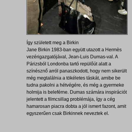
Így született meg a Birkin
Jane Birkin 1983-ban együtt utazott a Hermès
vezérigazgatójával, Jean-Luis Dumas-val. A
Párizsból Londonba tartó repülőút alatt a
színésznő arról panaszkodott, hogy nem sikerült
még megtalálnia a tökéletes táskát, amibe be
tudna pakolni a hétvégére, és még a gyermeke
holmija is beleférne. Dumas számára inspirációt
jelentett a filmcsillag problémája, így a cég
hamarosan piacra dobta a jól ismert fazont, amit
egyszerűen csak Birkinnek neveztek el.