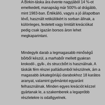
A Birkin-táska ára évente nagyjából 14 %-ot
emelkedett, manapság már 500%-al drágább,
mint 1983-ban. Értékálló, vagyis a jó állapotban
lévő, használt retikülökért is sorban állnak, a
különleges, festetett vagy limitált kreációkat
pedig csak igazán borsos áron lehet
megkaparintani.
Mindegyik darab a legmagasabb minőségű
bőrből készül, a marhabőr mellett gyakran
krokodil-, gyík-, és struccbőrt is használnak. A
táskák fém részei palládiumból készülnek, ám a
magasabb árkategóriájú darabokhoz 18 karátos
aranyat, valamint gyémántot egyaránt
felhasználnak. Minden egyes kreációt kézzel
gyártanak le, a szakemberek a legapróbb
részletekre is odafigyelnek.