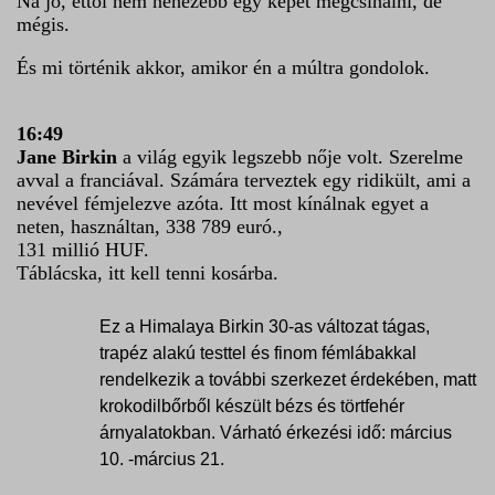
Na jó, ettől nem nehezebb egy képet megcsinálni, de
mégis.
És mi történik akkor, amikor én a múltra gondolok.
16:49
Jane Birkin
a világ egyik legszebb nője volt. Szerelme
avval a franciával. Számára terveztek egy ridikült, ami a
nevével fémjelezve azóta. Itt most kínálnak egyet a
neten, használtan, 338 789 euró.,
131 millió HUF.
Táblácska, itt kell tenni kosárba.
Ez a Himalaya Birkin 30-as változat tágas,
trapéz alakú testtel és finom fémlábakkal
rendelkezik a további szerkezet érdekében, matt
krokodilbőrből készült bézs és törtfehér
árnyalatokban. Várható érkezési idő:
március
10. -március 21
.