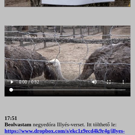
17:51
Beolvastam
negyedóra Illyés-verset. Itt tölthető le:
https://www.dropbox.com/s/ekc1z9ecd4k9r4g/illyes-