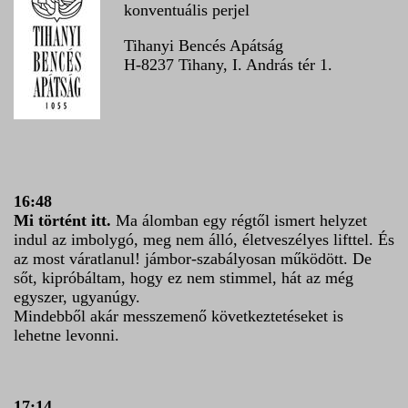
konventuális perjel
Tihanyi Bencés Apátság
H-8237 Tihany, I. András tér 1.
16:48
Mi történt itt.
Ma álomban egy régtől ismert helyzet
indul az imbolygó, meg nem álló, életveszélyes lifttel. És
az most váratlanul! jámbor-szabályosan működött. De
sőt, kipróbáltam, hogy ez nem stimmel, hát az még
egyszer, ugyanúgy.
Mindebből akár messzemenő következtetéseket is
lehetne levonni.
17:14