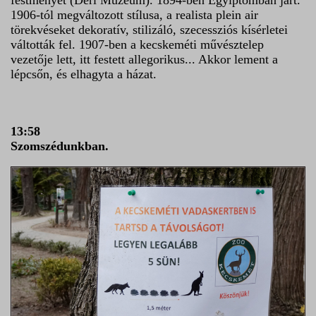
festményét (Déri Múzeum). 1894-ben Egyiptomban járt.
1906-tól megváltozott stílusa, a realista plein air
törekvéseket dekoratív, stilizáló, szecessziós kísérletei
váltották fel. 1907-ben a kecskeméti művésztelep
vezetője lett, itt festett allegorikus... Akkor lement a
lépcsőn, és elhagyta a házat.
13:58
Szomszédunkban.