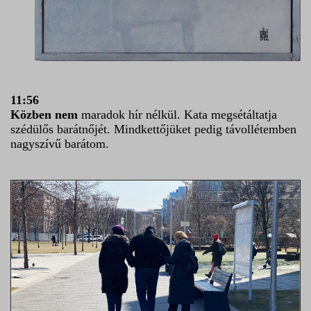
11:56
Közben nem
maradok hír nélkül. Kata megsétáltatja
szédülős barátnőjét. Mindkettőjüket pedig távollétemben
nagyszívű barátom.