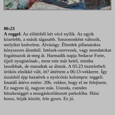
06:23
A reggel.
Az előtérből két vécé nyílik. Az egyik
közelebb, a másik tágasabb. Szezononként változik,
melyiket kedvelem. Alvásügy. Ébredek pillanatokra
kényszeres álomból. Intézek-szervezek, vagy mondatokat
fogalmazok át-meg át. Harmadik napja Sedacur Forte,
éjjeli nyugtatónak-, most este már kettő, mintha
lassúbbak, de maradtak az álmok. A 05:23 tiszteletbeli
örökös elnökké vált, itt? áttértem a 06:13-vekkerre. Így
úszásból épp hazaérek a nyolcórás kolompra: reggeli.
Imaidő áttéve estére: 20h. vekker, hogy el ne felejtsem.
Ez nagyon új, nagyon más. Uszoda, csendes
büszkeséggel a mozgáskorlátozott parkolóba. Húsz
hossz, bóják között, fele gyors. Ez jó.