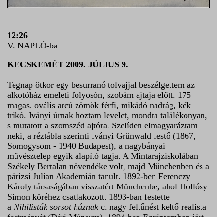
12:26
V. NAPLÓ-ba
KECSKEMÉT 2009. JÚLIUS 9.
Tegnap ötkor egy besurranó tolvajjal beszélgettem az
alkotóház emeleti folyosón, szobám ajtaja előtt. 175
magas, ovális arcú zömök férfi, mikádó nadrág, kék
trikó. Iványi úrnak hoztam levelet, mondta találékonyan,
s mutatott a szomszéd ajtóra. Szelíden elmagyaráztam
neki, a réztábla szerinti Iványi Grünwald festő (1867,
Somogysom - 1940 Budapest), a nagybányai
művésztelep egyik alapító tagja. A Mintarajziskolában
Székely Bertalan növendéke volt, majd Münchenben és a
párizsi Julian Akadémián tanult. 1892-ben Ferenczy
Károly társaságában visszatért Münchenbe, ahol Hollósy
Simon köréhez csatlakozott. 1893-ban festette
a
Nihilisták sorsot húznak
c. nagy feltűnést keltő realista