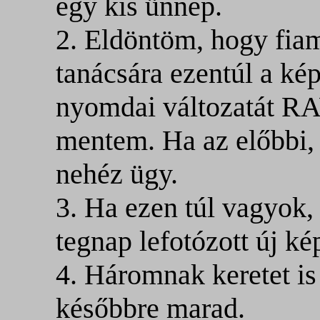
egy kis ünnep.
2. Eldöntöm, hogy fia
tanácsára ezentúl a ké
nyomdai változatát R
mentem. Ha az előbbi, 
nehéz ügy.
3. Ha ezen túl vagyok, 
tegnap lefotózott új ké
4. Háromnak keretet is 
későbbre marad.