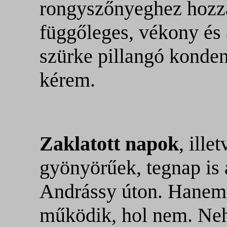
rongyszőnyeghez hozzá
függőleges, vékony és 
szürke pillangó kondenz
kérem.
Zaklatott napok
, ill
gyönyörűek, tegnap is 
Andrássy úton. Hanem 
működik, hol nem. Neh