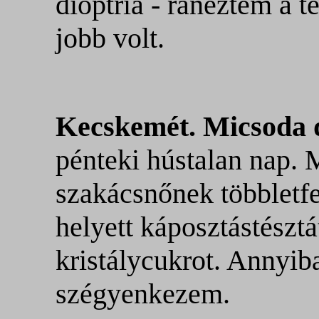
dioptria - ránéztem a 
jobb volt.
Kecskemét. Micsoda 
pénteki hústalan nap. 
szakácsnőnek többletfe
helyett káposztástésztá
kristálycukrot. Annyib
szégyenkezem.