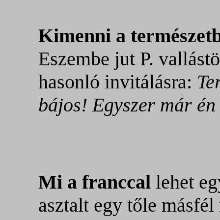
Kimenni a természet
Eszembe jut P. vallást
hasonló invitálásra:
Te
bájos! Egyszer már én 
Mi a franccal
lehet egy
asztalt egy tőle másfél