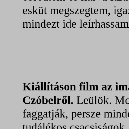
esküt megszegtem, igaz
mindezt ide leírhassam
Kiállításon film az im
Czóbelről.
Leülök. Mod
faggatják, persze mind
tudálékos csacsiságok,