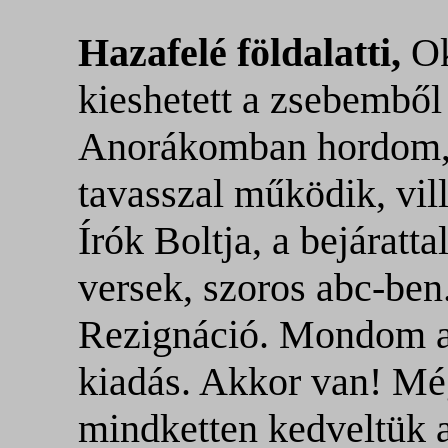
Hazafelé földalatti,
Ok
kieshetett a zsebembő
Anorákomban hordom, 
tavasszal működik, vil
Írók Boltja, a bejáratt
versek, szoros abc-be
Rezignáció. Mondom az
kiadás. Akkor van! Még
mindketten kedveltük a