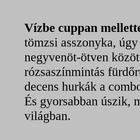
Vízbe cuppan mellet
tömzsi asszonyka, úgy
negyvenöt-ötven között
rózsaszínmintás fürdőr
decens hurkák a comb
És gyorsabban úszik, m
világban.