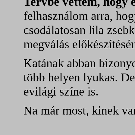
Tervbe vettem, hogy e
felhasználom arra, ho
csodálatosan lila zseb
megválás előkészítésé
Katának abban bizonyo
több helyen lyukas. D
evilági színe is.
Na már most, kinek va