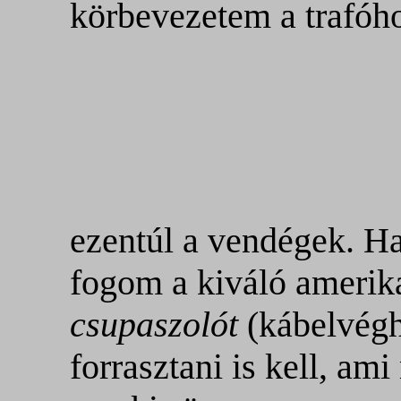
körbevezetem a trafóh
ezentúl a vendégek. H
fogom a kiváló amerik
csupaszolót
(kábelvégh
forrasztani is kell, am