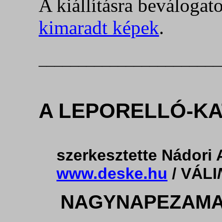
A kiállításra beválogat
kimaradt képek
.
_______________________
A LEPORELLÓ-K
szerkesztette Nádori A
www.deske.hu
/ VÁLI
NAGYNAPEZAMA