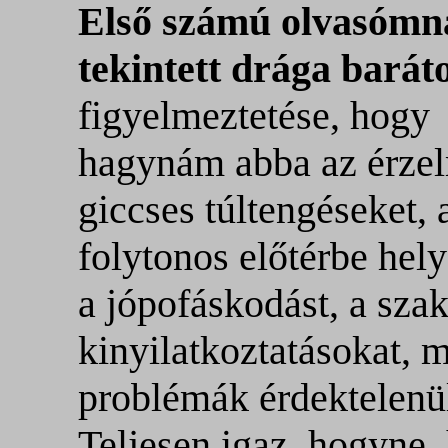
Első számú olvasómn
tekintett drága bará
figyelmeztetése, hogy
hagynám abba az érze
giccses túltengéseket, 
folytonos előtérbe hely
a jópofáskodást, a sza
kinyilatkoztatásokat, 
problémák érdektelenül
Teljesen igaz, hogyne,