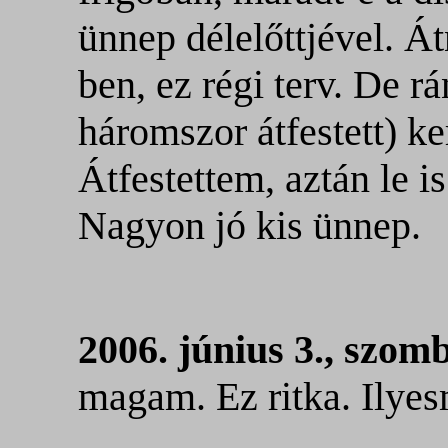
ünnep délelőttjével. Á
ben, ez régi terv. De r
háromszor átfestett) ker
Átfestettem, aztán le 
Nagyon jó kis ünnep.
2006. június 3., szomb
magam. Ez ritka. Ilye