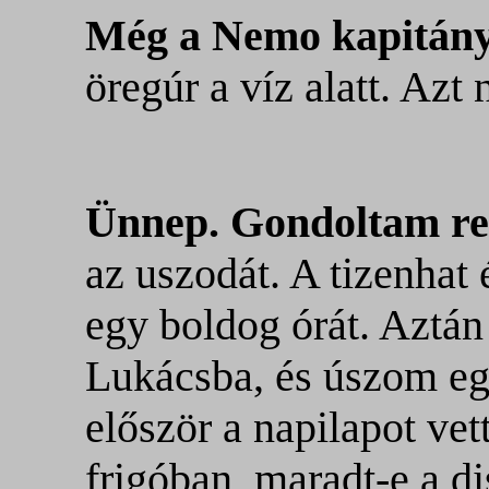
Még a Nemo kapitány
öregúr a víz alatt. Azt
Ünnep. Gondoltam re
az uszodát. A tizenhat
egy boldog órát. Aztá
Lukácsba, és úszom eg
először a napilapot ve
frigóban, maradt-e a d