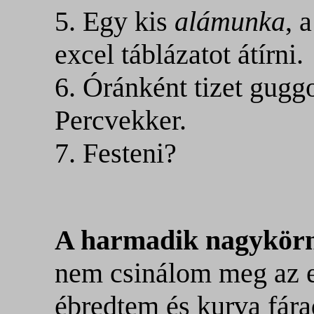
5. Egy kis
alámunka
, 
excel táblázatot átírni.
6. Óránként tizet gugg
Percvekker.
7. Festeni?
A harmadik nagykör
nem csinálom meg az e
ébredtem és kurva fára