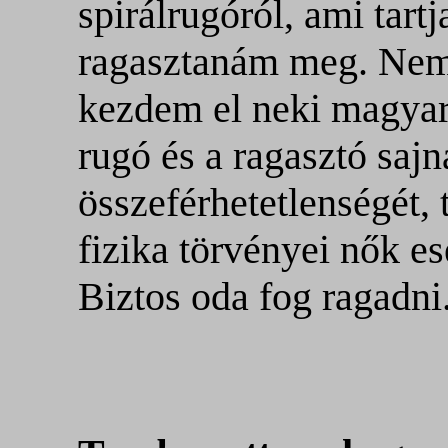
spirálrugóról, ami tartj
ragasztanám meg. Ne
kezdem el neki magyar
rugó és a ragasztó sajn
összeférhetetlenségét, 
fizika törvényei nők e
Biztos oda fog ragadni