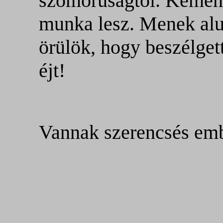
szomorúságtól. Kemé
munka lesz. Menek alu
örülök, hogy beszélget
éjt!
Vannak szerencsés emb