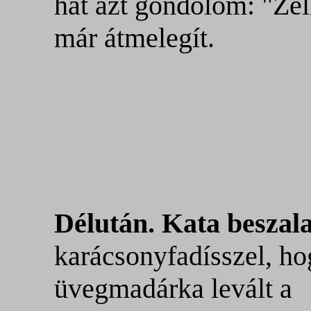
hát azt gondolom: "Zel
már átmelegít.
Délután. Kata beszal
karácsonyfadísszel, ho
üvegmadárka levált a