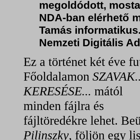
megoldódott, mostan
NDA-ban elérhető m
Tamás informatikus
Nemzeti Digitális Ad
Ez a történet két éve fu
Főoldalamon
SZAVAK.
KERESÉSE...
mától
minden fájlra és
fájltöredékre lehet. Be
Pilinszky
, följön egy lis