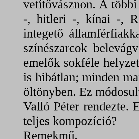
vetítővásznon. A többi 
-, hitleri -, kínai -,
integető államférfiakk
színészarcok belevágv
emelők sokféle helyzet
is hibátlan; minden mat
öltönyben. Ez módosult
Valló Péter rendezte.
teljes kompozíció?
Remekmű.