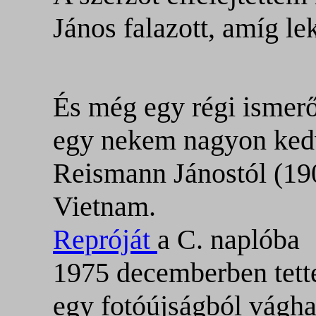
János falazott, amíg l
És még egy régi ismerő
egy nekem nagyon kedv
Reismann Jánostól (19
Vietnam.
Repróját
a C. naplóba
1975 decemberben tett
egy fotóújságból vágha