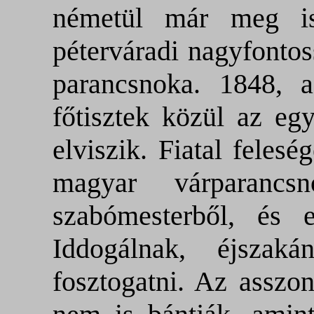
németül már meg is
péterváradi nagyfonto
parancsnoka. 1848, 
főtisztek közül az eg
elviszik. Fiatal feles
magyar várparanc
szabómesterből, és 
Iddogálnak, éjszaká
fosztogatni. Az asszo