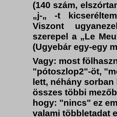
(140 szám, elszórtan
„j-„ -t kicserél
Viszont ugyanez
szerepel a „Le Meu
(Ugyebár egy-egy mo
Vagy: most fölhasz
"pótoszlop2"-öt, "m
lett, néhány sorban 
összes többi mezőb
hogy: "nincs" ez em
valami többletadat 