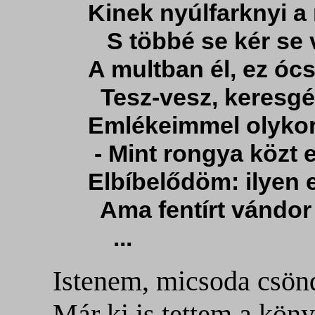
Kinek nyúlfarknyi 
S többé se kér se v
A multban él, ez óc
Tesz-vesz, keresgél
Emlékeimmel olykor 
- Mint rongya közt 
Elbíbelődöm: ilyen 
Ama fentírt vándor 
...
Istenem, micsoda csön
Már ki is tettem a kön