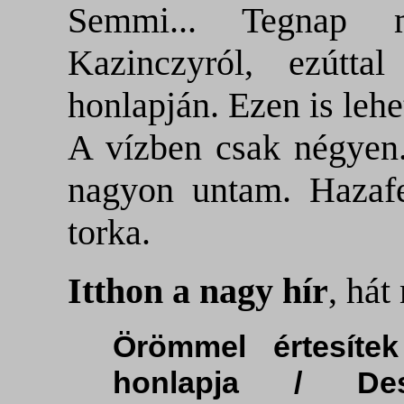
Semmi... Tegnap m
Kazinczyról, ezútta
honlapján. Ezen is leh
A vízben csak négyen.
nagyon untam. Hazafe
torka.
Itthon a nagy hír
, hát
Örömmel értesíte
honlapja / Desk