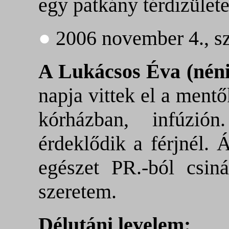
egy patkány térdizülete
●
2006 november 4., s
A Lukácsos Éva (néni
napja vittek el a mentő
kórházban, infúzión
érdeklődik a férjnél.
egészet PR.-ból csiná
szeretem.
Délutáni levelem: