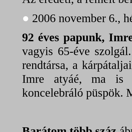
●
2006 november 6., h
92 éves papunk, Imr
vagyis 65-éve szolgál
rendtársa, a kárpátalja
Imre atyáé, ma is
koncelebráló püspök. 
Barátom több száz
ábr