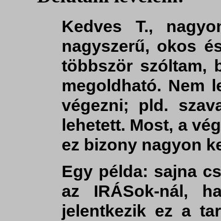
Kedves T., nagyo
nagyszerű, okos és 
többször szóltam, b
megoldható. Nem l
végezni; pld. szav
lehetett. Most, a v
ez bizony nagyon k
Egy példa: sajna cs
az IRÁSok-nál, h
jelentkezik ez a ta