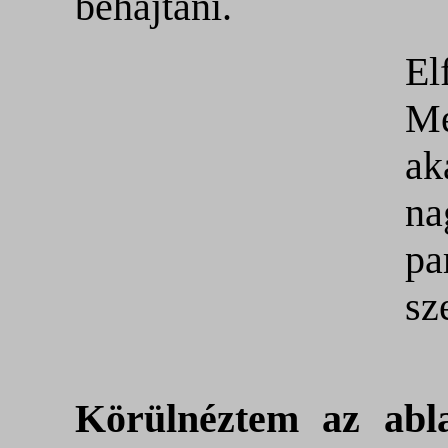
behajtani.
El
Me
ak
na
pa
sz
Körülnéztem az abla