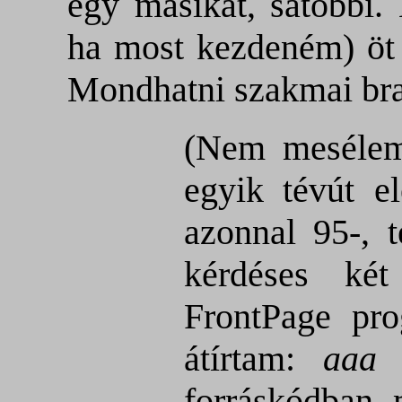
egy másikat, satöbbi.
ha most kezdeném) öt 
Mondhatni szakmai bra
(Nem mesélem 
egyik tévút e
azonnal 95-, 
kérdéses két
FrontPage pro
átírtam:
aaa
forráskódban, 