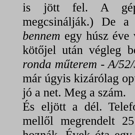
is jött fel. A gé
megcsinálják.) De a 
bennem
egy húsz éve 
kötőjel után végleg 
ronda műterem - A/52
már úgyis kizárólag op
jó a net. Meg a szám.
És eljött a dél. Tele
mellől megrendelt 25 
hoznák. Évek óta egy 