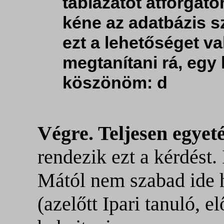
táblázatot átforgato
kéne az adatbázis s
ezt a lehetőséget v
megtanítani rá, egy 
köszönöm: d
Végre. Teljesen egyet
rendezik ezt a kérdést. 
Mától nem szabad ide 
(azelőtt Ipari tanuló, e