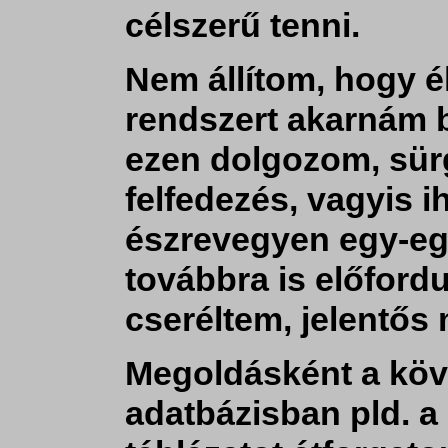
célszerű tenni.
Nem állítom, hogy é
rendszert akarnám bi
ezen dolgozom, sürg
felfedezés, vagyis 
észrevegyen egy-egy
továbbra is előford
cseréltem, jelentős
Megoldásként a köv
adatbázisban pld.