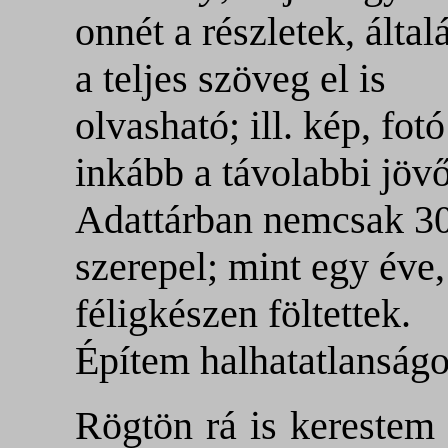
onnét a részletek, által
a teljes szöveg el is
olvasható; ill. kép, fo
inkább a távolabbi jöv
Adattárban nemcsak 3
szerepel; mint egy év
féligkészen föltettek.
Építem halhatatlanság
Rögtön rá is kerestem