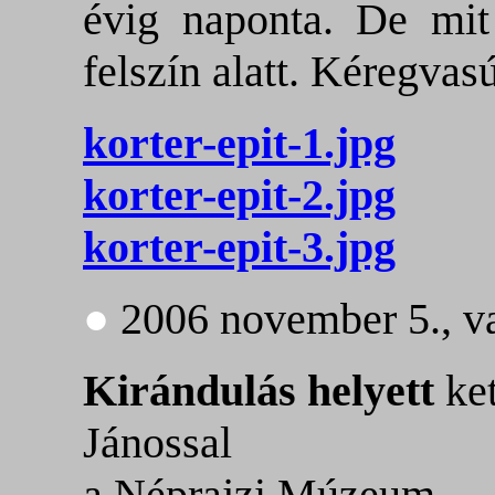
évig naponta. De mit
felszín alatt. Kéregvas
korter-epit-1.jpg
korter-epit-2.jpg
korter-epit-3.jpg
●
2006 november 5., v
Kirándulás helyett
ke
Jánossal
a Néprajzi Múzeum.