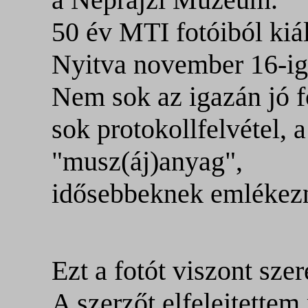
50 év MTI fotóiból kiál
Nyitva november 16-ig
Nem sok az igazán jó f
sok protokollfelvétel, a
"musz(áj)anyag",
idősebbeknek emlékezn
Ezt a fotót viszont szer
A szerzőt elfelejtette