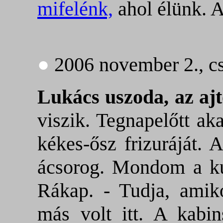
mifelénk,
ahol élünk. A
●
2006 november 2., cs
Lukács uszoda, az ajt
viszik. Tegnapelőtt a
kékes-ősz frizuráját. 
ácsorog. Mondom a ku
Rákap. - Tudja, amik
más volt itt. A kabi