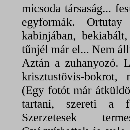
micsoda társaság... fe
egyformák. Ortuta
kabinjában, bekiabált
tűnjél már el... Nem áll
Aztán a zuhanyozó. L
krisztustövis-bokrot,
(Egy fotót már átküldöt
tartani, szereti a 
Szerzetesek term