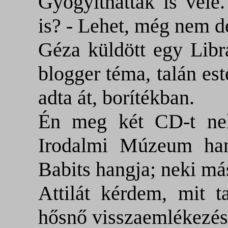
Gyógyíthattak is vele
is? - Lehet, még nem de
Géza küldött egy Libra
blogger téma, talán es
adta át, borítékban.
Én meg két CD-t nek
Irodalmi Múzeum han
Babits hangja; neki má
Attilát kérdem, mit t
hősnő visszaemlékezés-i