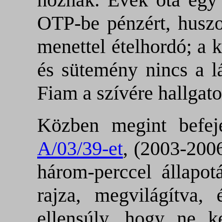
OTP-be pénzért, huszo
menettel ételhordó; a 
és sütemény nincs a l
Fiam a szívére hallgato
Közben megint befe
A/03/39-et
, (2003-2006
három-perccel állapot
rajza, megvilágítva, 
ellensúly, hogy ne k