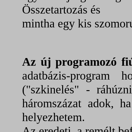
Összetartozás és
mintha egy kis szomor
Az új programozó fi
adatbázis-program h
("szkinelés" - ráhúz
háromszázat adok, ha
helyezhetem.
Az eredeti, a remélt bef