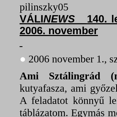
pilinszky05
VÁLI
NEWS
140. 
2006. november
●
2006 november 1., s
Ami Sztálingrád 
kutyafasza, ami győzel
A feladatot könnyű le
táblázatom. Egymás me