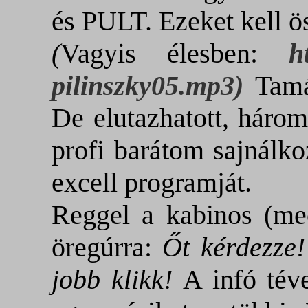
és PULT. Ezeket kell
(
Vagyis élesben:
h
pilinszky05.mp3
)
Tamá
De elutazhatott, háro
profi barátom sajnálk
excell programját.
Reggel a kabinos (me
öregúrra:
Őt kérdezze!
jobb klikk!
A infó tév