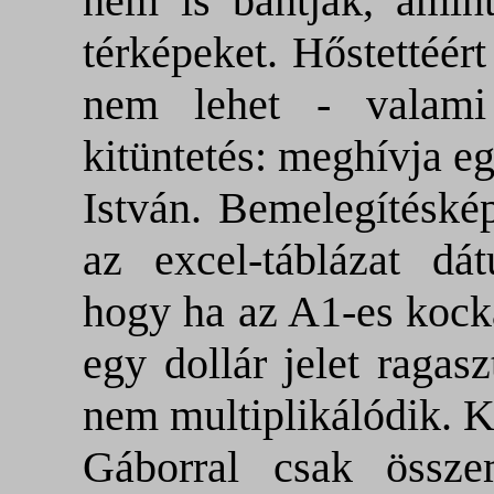
nem is bántják, amint
térképeket. Hőstettéért
nem lehet - valami 
kitüntetés: meghívja eg
István. Bemelegítéské
az excel-táblázat dá
hogy ha az A1-es kock
egy dollár jelet ragas
nem multiplikálódik. Ki
Gáborral csak össze