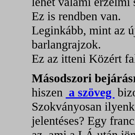
lehet valami érzelmi 
Ez is rendben van.
Leginkább, mint az új
barlangrajzok.
Ez az itteni Közért fa
Másodszori bejárá
hiszen
a szöveg
biz
Szokványosan ilyenko
jelentéses? Egy franc
az, ami a LÁ után jö