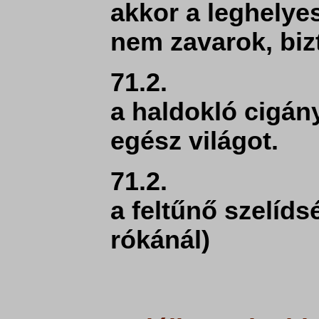
akkor a leghelye
nem zavarok, biz
71.2.
a haldokló cigán
egész világot.
71.2.
a feltűnő szelíds
rókánál)