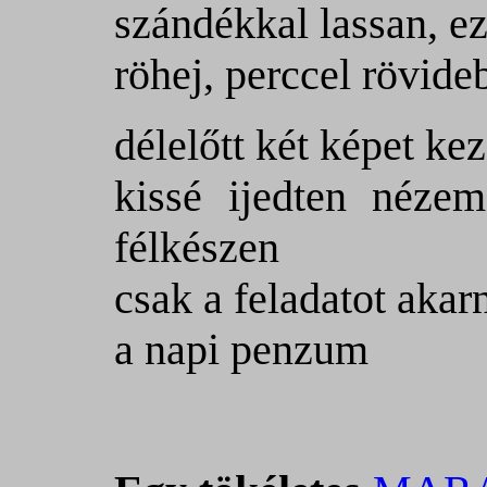
szándékkal lassan, ez
röhej, perccel rövideb
délelőtt két képet ke
kissé ijedten nézem
félkészen
csak a feladatot aka
a napi penzum