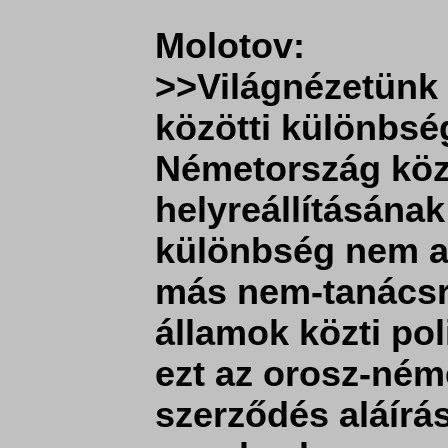
Molotov:
>>Világnézetünk 
közötti különbsé
Németország közöt
helyreállításána
különbség nem a
más nem-tanácsre
államok közti pol
ezt az orosz-né
szerződés aláírá