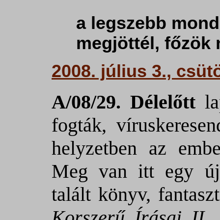
a legszebb mond
megjöttél, főzök 
2008. július 3., csüt
A/08/29. Délelőtt
l
fogták, víruskeresen
helyzetben az emb
Meg van itt egy új
talált könyv, fantasz
Korszerű Írásai II. 