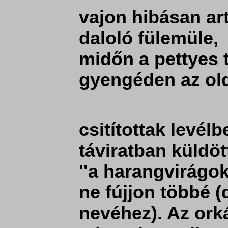
vajon hibásan art
daloló fülemüle,
midőn a pettyes 
gyengéden az old
csitítottak levél
táviratban küldö
''a harangvirágo
ne fújjon többé 
nevéhez). Az ork