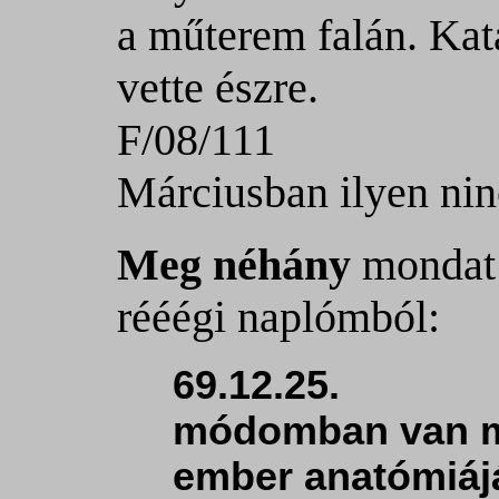
a műterem falán. Kat
vette észre.
F/08/111
Márciusban ilyen nin
Meg néhány
mondat
rééégi naplómból:
69.12.25.
módomban van m
ember anatómiáját