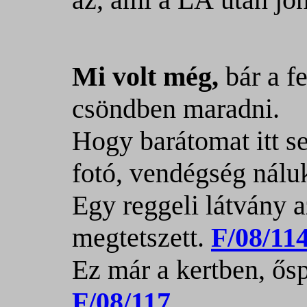
Mi volt még,
bár a f
csöndben maradni.
Hogy barátomat itt se
fotó, vendégség nálu
Egy reggeli látvány a
megtetszett.
F/08/11
Ez már a kertben, ős
F/08/117