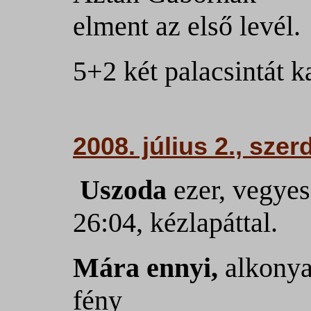
elment az első levél.
5+2 két palacsintát 
2008. július 2., szer
Uszoda
ezer, vegyes
26:04, kézlapáttal.
Mára ennyi,
alkonya
fény