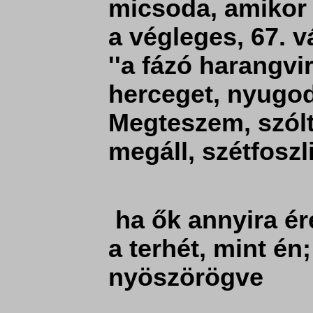
micsoda, amikor 
a végleges, 67. vá
''a fázó harangv
herceget, nyugod
Megteszem, szólt
megáll, szétfoszli
ha ők annyira ér
a terhét, mint é
nyöszörögve