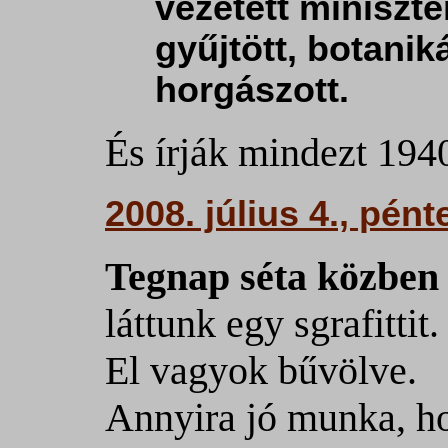
vezetett miniszt
gyűjtött, botanik
horgászott.
És írják mindezt 194
2008. július 4., pént
Tegnap séta közben
láttunk egy sgrafittit.
El vagyok bűvölve.
Annyira jó munka, h