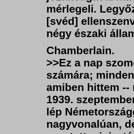
mérlegeli. Legyőz
[svéd] ellenszenv
négy északi álla
Chamberlain.
>>Ez a nap szom
számára; minden
amiben hittem -
1939. szeptember
lép Németország
nagyvonalúan, d