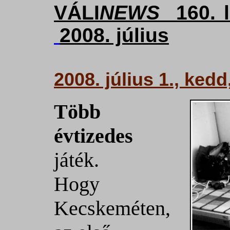
VÁLI
NEWS
160. 
2008. július
2008. július 1., ked
Több
évtizedes
játék.
Hogy
Kecskeméten,