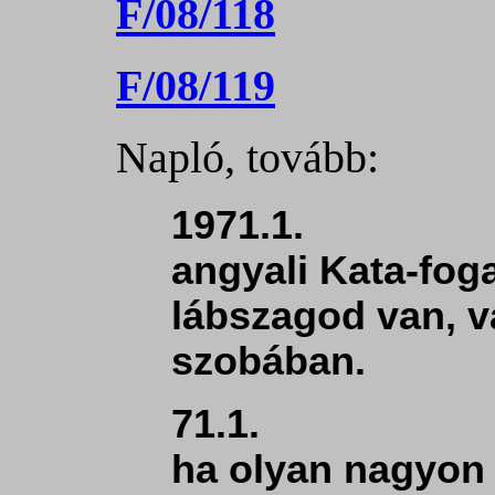
F/08/118
F/08/119
Napló, tovább:
1971.1.
angyali Kata-fog
lábszagod van, va
szobában.
71.1.
ha olyan nagyon t