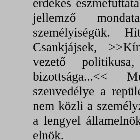
érdekes eszmefuttatá
jellemző monda
személyiségük. Hit
Csankjájsek, >>Kí
vezető politikus
bizottsága...<< M
szenvedélye a repül
nem közli a személyz
a lengyel államelnök
elnök.