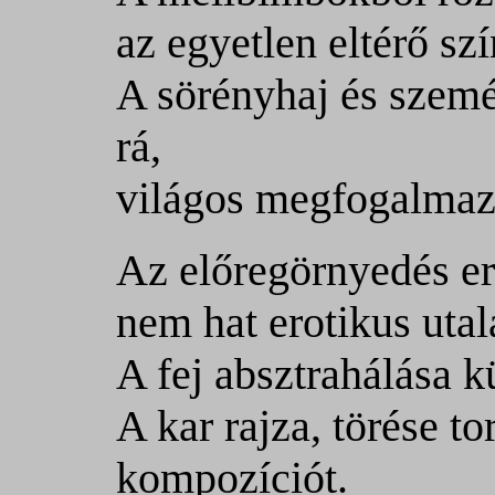
az egyetlen eltérő sz
A sörényhaj és szemé
rá,
világos megfogalmaz
Az előregörnyedés ere
nem hat erotikus utal
A fej absztrahálása k
A kar rajza, törése to
kompozíciót.