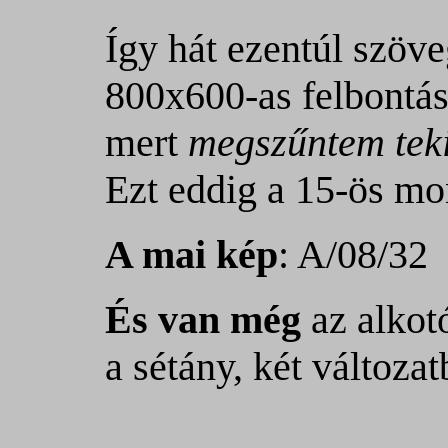
Így hát ezentúl szöv
800x600-as felbontás
mert
megszűntem tekin
Ezt eddig a 15-ös mo
A mai kép
: A/08/32
És van még
az alkot
a sétány, két változat