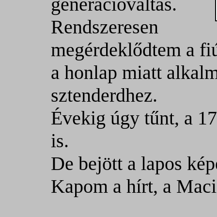
generációváltás.
Rendszeresen
megérdeklődtem a fiúk
a honlap miatt alkal
sztenderdhez.
Évekig úgy tűnt, a 1
is.
De bejött a lapos kép
Kapom a hírt, a Maci