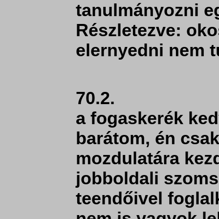
tanulmányozni eg
Részletezve: oko
elernyedni nem t
70.2.
a fogaskerék ked
barátom, én csak
mozdulatára kezd
jobboldali szom
teendőivel fogla
nem is vagyok lel