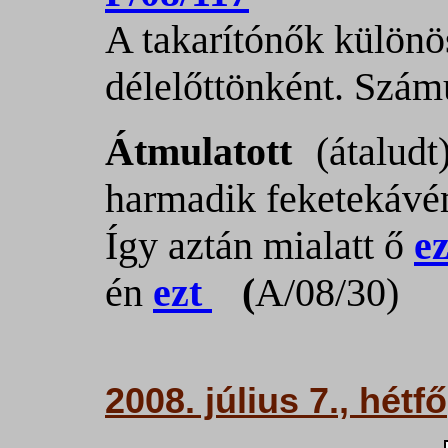
A takarítónők különö
délelőttönként. Szám
Átmulatott
(átalud
harmadik feketekávém
Így aztán mialatt ő
ez
én
ezt
(
A/08/30)
2008. július 7., hétfő