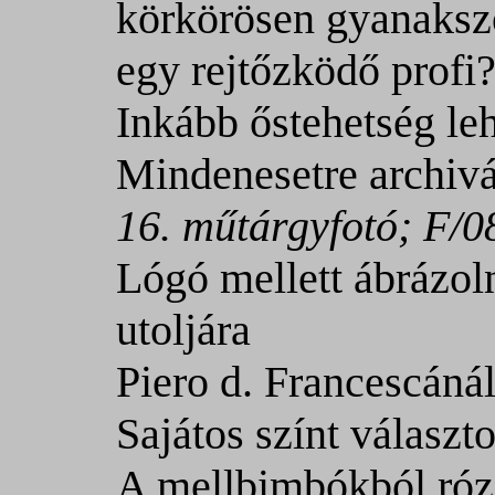
körkörösen gyanaks
egy rejtőzködő profi
Inkább őstehetség leh
Mindenesetre archiv
16. műtárgyfotó; F/0
Lógó mellett ábrázol
utoljára
Piero d. Francescánál
Sajátos színt választ
A mellbimbókból rózs