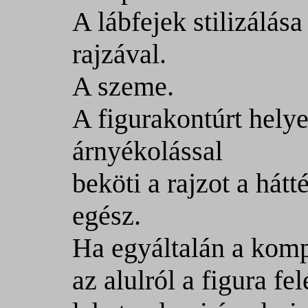
A lábfejek stilizálás
rajzával.
A szeme.
A figurakontúrt hely
árnyékolással
beköti a rajzot a hátt
egész.
Ha egyáltalán a komp
az alulról a figura f