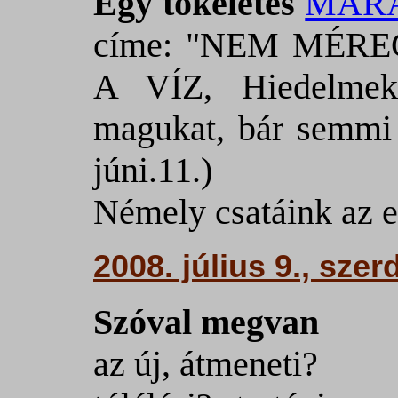
Egy tökéletes
MAR
címe: "NEM MÉR
A VÍZ, Hiedelmek,
magukat, bár semmi 
júni.11.)
Némely csatáink az e
2008. július 9., szer
Szóval megvan
az új, átmeneti?