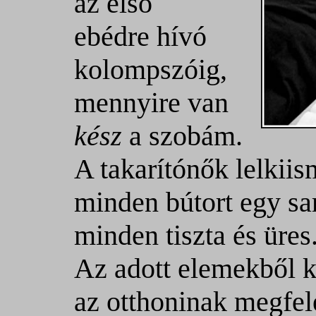
az első
ebédre hívó
kolompszóig,
mennyire van
kész
a szobám.
A takarítónők lelkiis
minden bútort egy sa
minden tiszta és üres
Az adott elemekből k
az otthoninak megfel