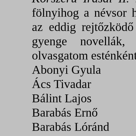
fölnyihog a névsor h
az eddig rejtőzködő
gyenge novellák,
olvasgatom esténként
Abonyi Gyula
Ács Tivadar
Bálint Lajos
Barabás Ernő
Barabás Lóránd