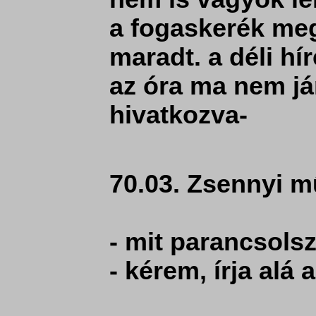
a fogaskerék meg
maradt. a déli h
az óra ma nem já
hivatkozva-
70.03. Zsennyi m
- mit parancsol
- kérem, írja alá