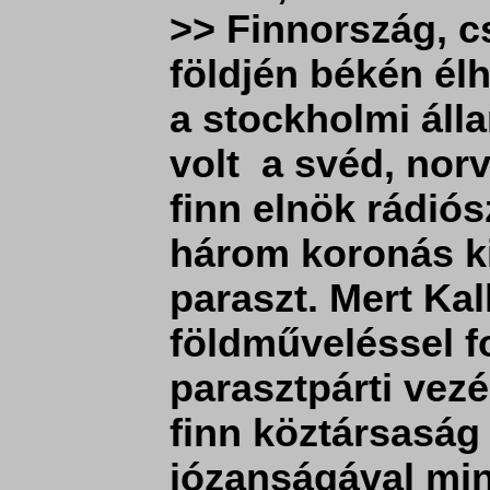
>> Finnország, cs
földjén békén él
a stockholmi álla
volt a svéd, norv
finn elnök rádiós
három koronás kir
paraszt. Mert Kal
földműveléssel f
parasztpárti vezé
finn köztársaság 
józanságával mind