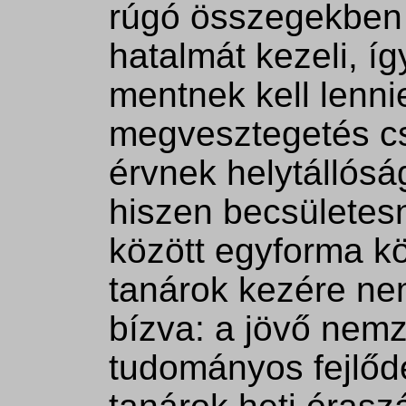
rúgó összegekben í
hatalmát kezeli, í
mentnek kell lenni
megvesztegetés cs
érvnek helytállósá
hiszen becsületes
között egyforma kö
tanárok kezére ne
bízva: a jövő nemze
tudományos fejlőd