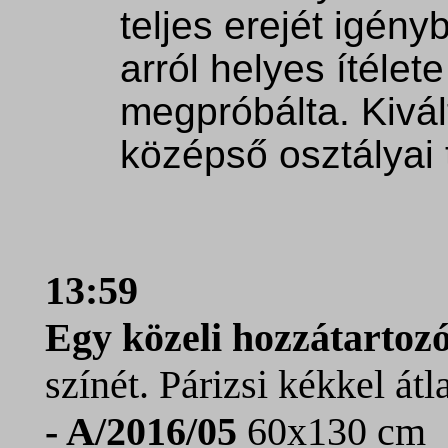
teljes erejét igén
arról helyes ítélet
megpróbálta. Kivál
középső osztályai 
13:59
Egy közeli hozzátarto
színét. Párizsi kékkel át
- A/2016/05
60x130 cm