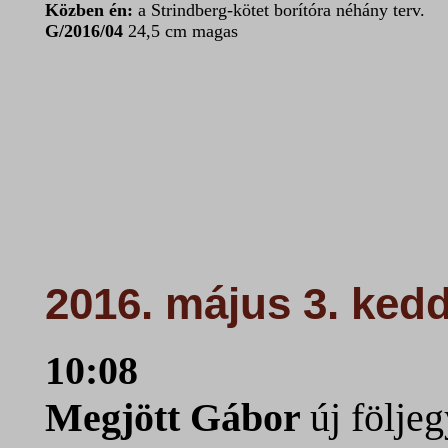
Közben én:
a Strindberg-kötet borítóra néhány terv.
G/2016/04
24,5 cm magas
2016. május 3. ked
10:08
Megjött Gábor
új följe