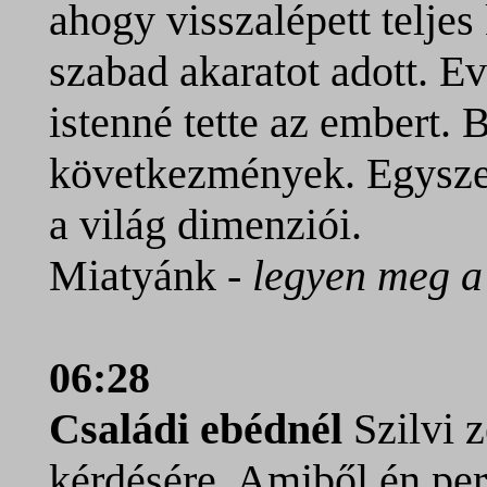
ahogy visszalépett telje
szabad akaratot adott. E
istenné tette az embert. 
következmények. Egysze
a világ dimenziói.
Miatyánk -
legyen meg a 
06:28
Családi ebédnél
Szilvi z
kérdésére. Amiből én per