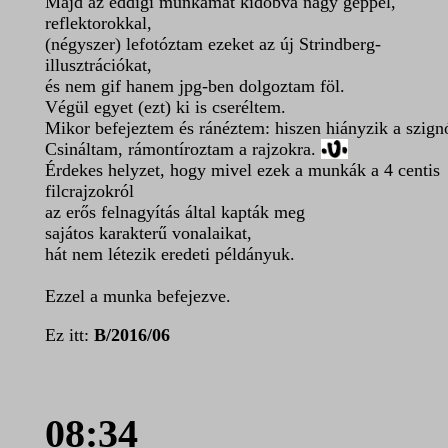
Majd az eddigi munkámat kidobva nagy géppel,
reflektorokkal,
(négyszer) lefotóztam ezeket az új Strindberg-
illusztrációkat,
és nem gif hanem jpg-ben dolgoztam föl.
Végül egyet (ezt) ki is cseréltem.
Mikor befejeztem és ránéztem: hiszen hiányzik a szign
Csináltam, rámontíroztam a rajzokra.
Érdekes helyzet, hogy mivel ezek a munkák a 4 centis
filcrajzokról
az erős felnagyítás által kapták meg
sajátos karakterű vonalaikat,
hát nem létezik eredeti példányuk.
Ezzel a munka befejezve.
Ez itt:
B/2016/06
08:34