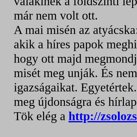
valakinek a földszinti l
már nem volt ott.
A mai misén az atyácska
akik a híres papok meghir
hogy ott majd megmondj
misét meg unják. És ne
igazságaikat. Egyetérte
meg újdonságra és hírla
Tök elég a
http://zsoloz