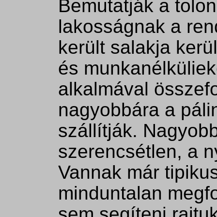
Bemutatják a tolon
lakosságnak a re
került salakja kerü
és munkanélkülieke
alkalmával összef
nagyobbára a páli
szállítják. Nagyo
szerencsétlen, a n
Vannak már tipikus
minduntalan megfor
sem segíteni rajt