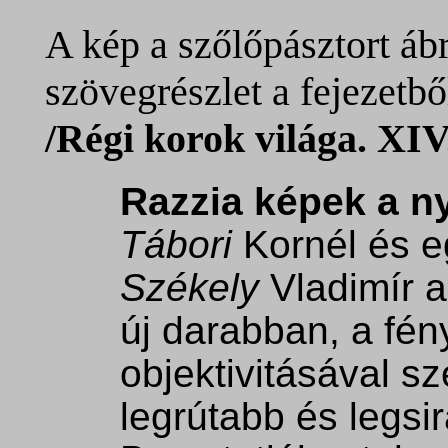
A kép a szőlőpásztort ábr
szövegrészlet a fejezetbő
/Régi korok világa. XIV
Razzia képek a n
Tábori
Kornél és e
Székely
Vladimír 
új darabban, a fé
objektivitásával s
legrútabb és legs