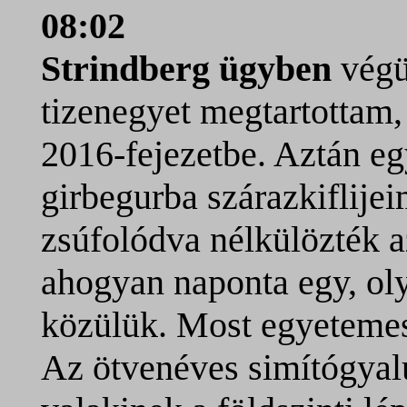
08:02
Strindberg ügyben
végü
tizenegyet megtartottam,
2016-fejezetbe. Aztán eg
girbegurba szárazkiflije
zsúfolódva nélkülözték a
ahogyan naponta egy, oly
közülük. Most egyetemes
Az ötvenéves simítógyal