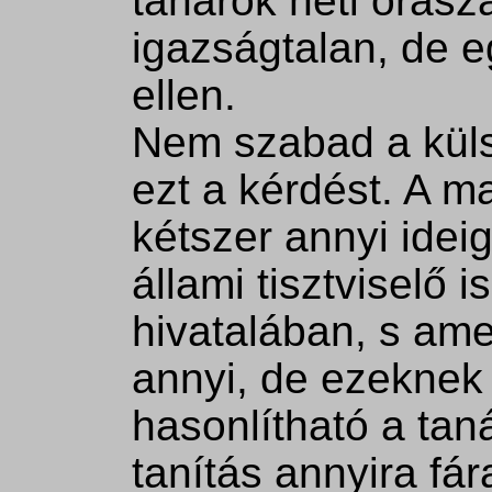
tanárok heti óras
igazságtalan, de 
ellen.
Nem szabad a küls
ezt a kérdést. A 
kétszer annyi ideig
állami tisztviselő is
hivatalában, s ame
annyi, de ezekne
hasonlítható a tan
tanítás annyira fár