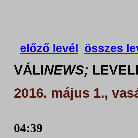
előző levél
összes le
VÁLI
NEWS;
LEVELE
2016. május 1., vas
04:39