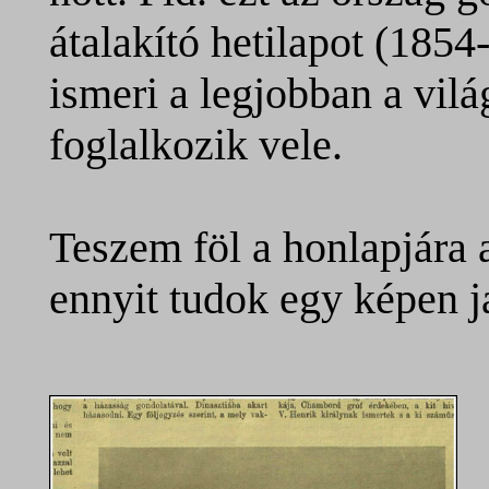
átalakító hetilapot (185
ismeri a legjobban a vil
foglalkozik vele.
Teszem föl a honlapjára 
ennyit tudok egy képen j