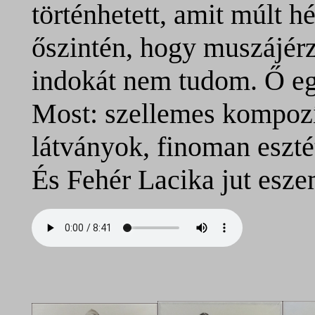
történhetett, amit múlt 
őszintén, hogy muszájérz
indokát nem tudom. Ő eg
Most: szellemes kompozí
látványok, finoman eszté
És Fehér Lacika jut esz