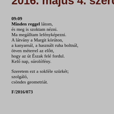
2016. május 4. szer
09:09
Minden reggel
látom,
és meg is szoktam nézni.
Ma megálltam lefényképezni.
A látvány a Margit körúton,
a kanyarnál, a használt ruha boltnál,
ötven méterrel az előtt,
hogy az út Észak felé fordul.
Kelő nap, súrolófény.
Szeretem ezt a sokféle szürkét;
szolgáló,
csöndes geometriát.
F/2016/073