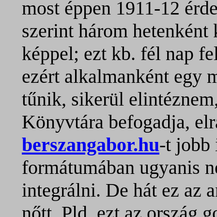
most éppen 1911-12 érd
szerint három hetenként 
képpel; ezt kb. fél nap 
ezért alkalmanként egy m
tűnik, sikerül elintézne
Könyvtára befogadja, elr
berszangabor.hu
-t jobb
formátumában ugyanis n
integrálni. De hát ez az
nőtt. Pld. ezt az ország 