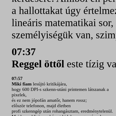
a hallottakat úgy értelm
lineáris matematikai sor
személyiségük van, szimp
07:37
Reggel öttől
este tízig 
07:57
Miki fiam
lesújtó kritikájára,
hogy 600 DPI-s szkenn-utáni printemen látszanak a
pixelek,
és ez nem jópofán amatőr, hanem
rossz;
először telefonon, majd életben
profi szkenngép után rohangásztam, eredménytelenül.