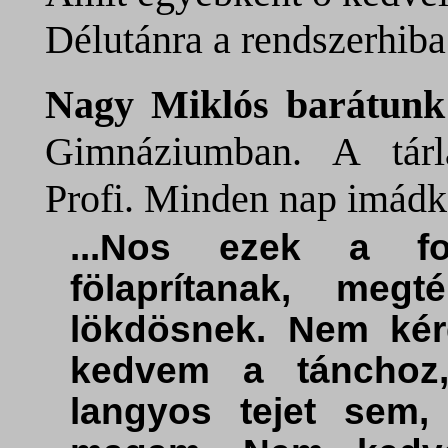
Délutánra a rendszerhiba 
Nagy Miklós barátunk
Gimnáziumban. A tárla
Profi. Minden nap imádko
...Nos ezek a fo
fölaprítanak, meg
lökdösnek. Nem kérd
kedvem a tánchoz
langyos tejet sem