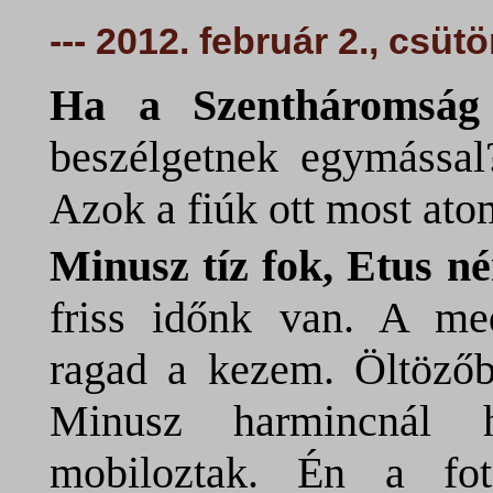
--- 2012. február 2., csüt
Ha a Szentháromság
beszélgetnek egymással
Azok a fiúk ott most ato
Minusz tíz fok, Etus n
friss időnk van. A med
ragad a kezem. Öltözőb
Minusz harmincnál h
mobiloztak. Én a fo