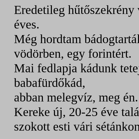
Eredetileg hűtőszekrény 
éves.
Még hordtam bádogtartál
vödörben, egy forintért.
Mai fedlapja kádunk tetej
babafürdőkád,
abban melegvíz, meg én.
Kereke új, 20-25 éve talá
szokott esti vári sétánkon