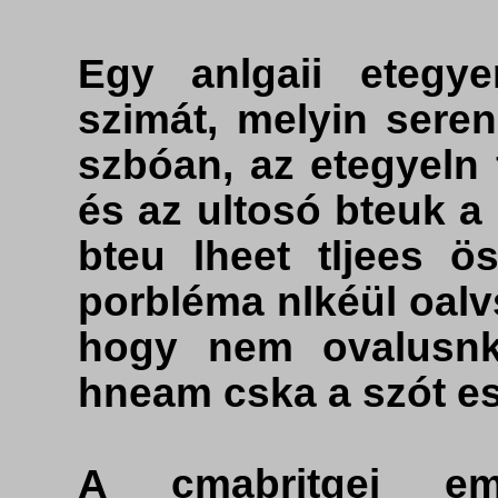
Egy anlgaii etegy
szimát, melyin sere
szbóan, az etegyeln 
és az ultosó bteuk a
bteu lheet tljees ö
porbléma nlkéül oalv
hogy nem ovalusnk
hneam cska a szót e
A cmabritgei em