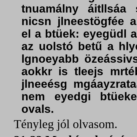
tnuamálny áitllsáa
nicsn jlneestögfée 
el a btüek: eyegüdl 
az uolstó betű a hly
lgnoeyabb özeássivs
aokkr is tleejs mrt
jlneeésg mgáayzrat
nem eyedgi btüeke
ovals.
Tényleg jól olvasom.