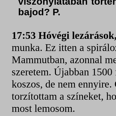
viszonylatában törté
bajod? P.
17:53 Hóvégi lezárások
munka. Ez itten a spirál
Mammutban, azonnal meg
szeretem. Újabban 1500 f
koszos, de nem ennyire.
torzítottam a színeket, ho
most lemosom.