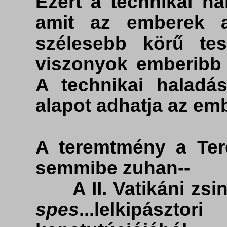
Ezért a technikai ha
amit az emberek a
szélesebb körű tes
viszonyok emberibb 
A technikai haladá
alapot adhatja az em
A teremtmény a Ter
semmibe zuhan--
A II. Vatikáni zsi
spes
...lelkipásztori