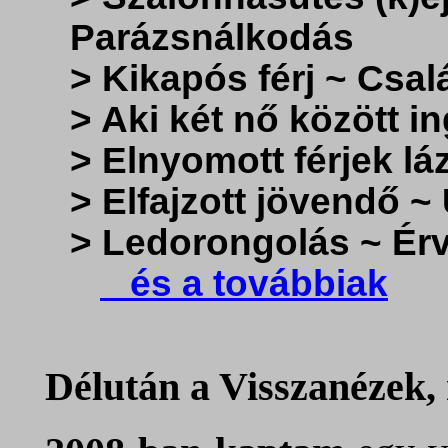
Parázsnálkodás
> Kikapós férj ~ Csal
> Aki két nő között i
> Elnyomott férjek l
> Elfajzott jövendő ~
> Ledorongolás ~ Ér
és a továbbiak
Délután a Visszanézek,