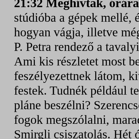
21:32 Meghívtak, órár
stúdióba a gépek mellé, 
hogyan vágja, illetve m
P. Petra rendező a tavaly
Ami kis részletet most 
feszélyezettnek látom, k
festek. Tudnék például 
pláne beszélni? Szerenc
fogok megszólalni, mara
Smirgli csiszatolás. Hét 