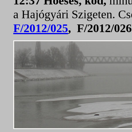
12:37 Hóesés, köd,
minus
a Hajógyári Szigeten. Cs
F/2012/025
, F/2012/026