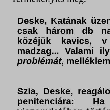
Deske, Katának üze
csak három db na
közéjük kavics, 
madzag... Valami il
problémát
, melléklem
Szia, Deske, reagálo
penitenciára: 