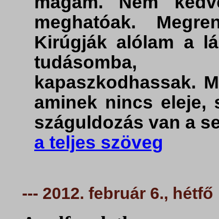
magam. Nem kedv
meghatóak. Megren
Kirúgják alólam a 
tudásomba, 
kapaszkodhassak. Ma
aminek nincs eleje,
száguldozás van a s
a teljes szöveg
--- 2012. február 6., hétfő