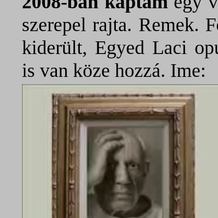
2008-ban kaptam
egy vi
szerepel rajta. Remek. F
kiderült, Egyed Laci o
is van köze hozzá. Ime: