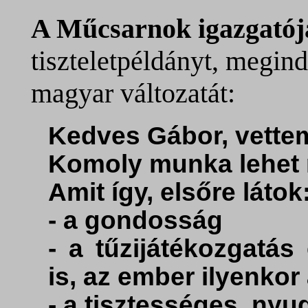
A Műcsarnok igazgató
tiszteletpéldányt, megind
magyar változatát:
Kedves Gábor, vettem
Komoly munka lehet m
Amit így, elsőre látok
- a gondosság
- a tűzijátékozgatás
is, az ember ilyenkor 
- a tisztességes, nyug