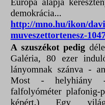
Európa alapja keresztén
demokrácia...
http://mno.hu/ikon/davi
muveszettortenesz-104
A szuszékot pedig
dél
Galéria, 80 ezer indul
lányomnak szánva - an
Most - helyhiány -
falfolyóméter plafonig-p
képért.) Egy világs