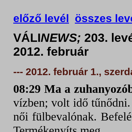
előző levél
összes lev
VÁLI
NEWS;
203. levé
2012. február
--- 2012. február 1., szerd
08:29 Ma a zuhanyoz
vízben; volt idő tűnődn
női fülbevalónak. Befelé
Termékenyíts meg.