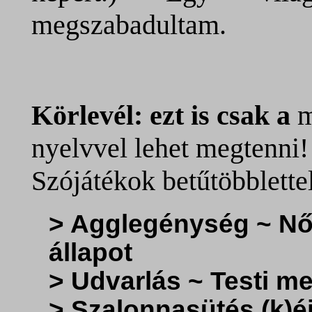
megszabadultam.
Körlevél: ezt is csak a
m
nyelvvel lehet megtenni!
Szójátékok betűtöbblettel
> Agglegénység ~ Nő
állapot
> Udvarlás ~ Testi m
> Szalonnasütés (k)éj