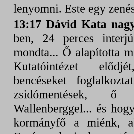
lenyomni. Este egy zenés
13:17 Dávid Kata na
ben, 24 perces inter
mondta... Ő alapította 
Kutatóintézet elődjé
bencéseket foglalkozt
zsidómentések, ő
Wallenberggel... és hog
kormányfő a miénk, a