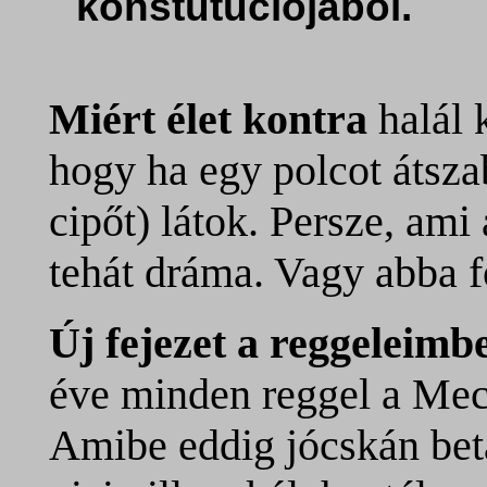
konstutúciójából.
Miért élet kontra
halál
hogy ha egy polcot átsza
cipőt) látok. Persze, am
tehát dráma. Vagy abba f
Új fejezet a reggeleimb
éve minden reggel a Mech
Amibe eddig jócskán bet