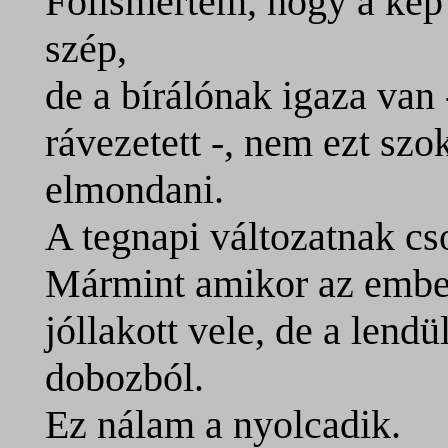
Fölismertem, hogy a ké
szép,
de a bírálónak igaza van 
rávezetett -, nem ezt sz
elmondani.
A tegnapi változatnak cs
Mármint amikor az embe
jóllakott vele, de a lend
dobozból.
Ez nálam a nyolcadik.