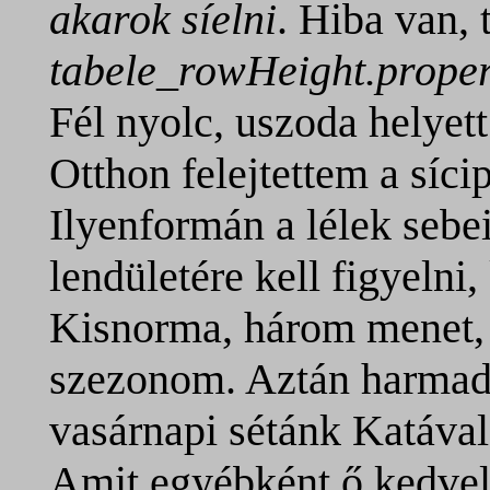
akarok síelni
. Hiba van, 
tabele_rowHeight.proper
Fél nyolc, uszoda helyet
Otthon felejtettem a síci
Ilyenformán a lélek sebe
lendületére kell figyelni
Kisnorma, három menet, 
szezonom. Aztán harmadsz
vasárnapi sétánk Katáva
Amit egyébként ő kedvel