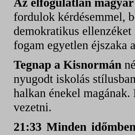
Az elfogulatlan magyar
fordulok kérdésemmel, b
demokratikus ellenzéket i
fogam egyetlen éjszaka a
Tegnap a Kisnormán
né
nyugodt iskolás stílusba
halkan énekel magának. N
vezetni.
21:33 Minden időmbe