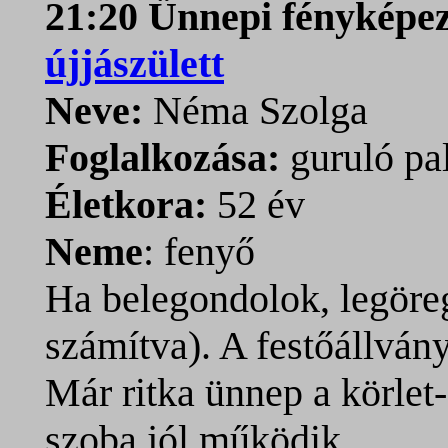
21:20 Ünnepi fényképe
újjászülett
Neve:
Néma Szolga
Foglalkozása:
guruló pal
Életkora:
52 év
Neme
: fenyő
Ha belegondolok, legöre
számítva). A festőállván
Már ritka ünnep a körlet-é
szoba jól működik.