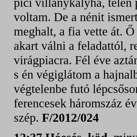
pici villanykályha, télen
voltam. De a nénit ismer
meghalt, a fia vette át. 
akart válni a feladattól,
virágpiacra. Fél éve aztá
s én végiglátom a hajnal
végtelenbe futó lépcsősor
ferencesek háromszáz év
szép.
F/2012/024